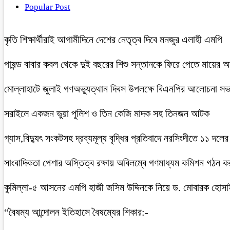
Popular Post
কৃতি শিক্ষার্থীরাই আগামীদিনে দেশের নেতৃত্ব দিবে মনজুর এলাহী এমপি
পাষন্ড বাবার কবল থেকে দুই বছরের শিশু সন্তানকে ফিরে পেতে মায়ের 
মোল্লাহাটে জুলাই গণঅভ্যুত্থান দিবস উপলক্ষে বিএনপির আলোচনা সভ
সরাইলে একজন ভুয়া পুলিশ ও তিন কেজি মাদক সহ তিনজন আটক
গ্যাস,বিদ্যুৎ সংকটসহ দ্রব্যমূল্য বৃদ্ধির প্রতিবাদে নরসিংদীতে ১১ দলের
সাংবাদিকতা পেশার অস্তিত্ব রক্ষায় অবিলম্বে গণমাধ্যম কমিশন গঠন ক
কুমিল্লা-৫ আসনের এমপি হাজী জসিম উদ্দিনকে নিয়ে ড. মোবারক হোসা
“বৈষম্য আন্দোলন ইতিহাসে বৈষম্যের শিকার:-