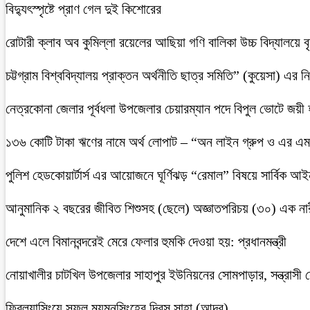
বিদ্যুৎস্পৃষ্টে প্রাণ গেল দুই কিশোরের
রোটারী ক্লাব অব কুমিল্লা রয়েলের আছিয়া গণি বালিকা উচ্চ বিদ্যালয়ে 
চট্টগ্রাম বিশ্ববিদ্যালয় প্রাক্তন অর্থনীতি ছাত্র সমিতি” (কুয়েসা) এর
নেত্রকোনা জেলার পূর্বধলা উপজেলার চেয়ারম্যান পদে বিপুল ভোটে জয়ী
১৩৬ কোটি টাকা ঋণের নামে অর্থ লোপাট – “অন লাইন গ্রুপ ও এর এম.
পুলিশ হেডকোয়ার্টার্স এর আয়োজনে ঘূর্ণিঝড় “রেমাল” বিষয়ে সার্বিক আ
আনুমানিক ২ বছরের জীবিত শিশুসহ (ছেলে) অজ্ঞাতপরিচয় (৩০) এক নার
দেশে এলে বিমানবন্দরেই মেরে ফেলার হুমকি দেওয়া হয়: প্রধানমন্ত্রী
নোয়াখালীর চাটখিল উপজেলার সাহাপুর ইউনিয়নের সোমপাড়ার, সন্ত্রাসী সে
ফ্রিল্যান্সিংয়ে সফল ময়মনসিংহের দিবস সাহা (আদর)