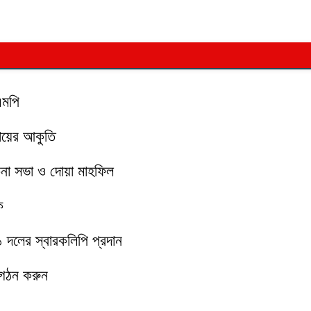
এমপি
মায়ের আকুতি
চনা সভা ও দোয়া মাহফিল
ক
১১ দলের স্বারকলিপি প্রদান
 গঠন করুন