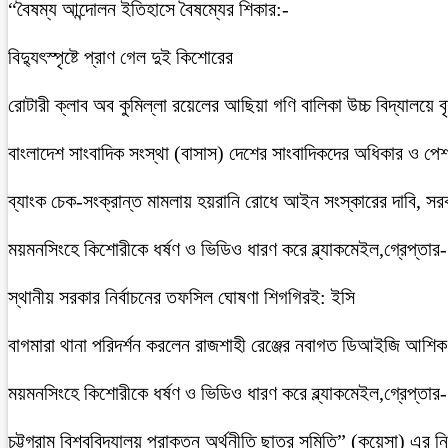
“বৈষম্য আন্দোলন ইতিহাসে বৈষম্যের শিকার:-
বিদ্যুৎস্পৃষ্টে প্রাণ গেল দুই কিশোরের
রোটারী ক্লাব অব কুমিল্লা রয়েলের আছিয়া গণি বালিকা উচ্চ বিদ্যালয়ে 
বাংলাদেশ সাংবাদিক সংস্থা (বাসাস) দেশের সাংবাদিকদের অধিকার ও পেশাগত
ব্যাংক চেক-সংক্রান্ত মামলায় হয়রানি রোধে আইন সংস্কারের দাবি, সরকা
ময়মনসিংহে কিশোরীকে ধর্ষণ ও ভিডিও ধারণ করে ব্ল্যাকমেইল,গ্রেপ্তার
স্থানীয় সরকার নির্বাচনের তফসিল ঘোষণা শিগগিরই: ইসি
বাগমারা থানা পরিদর্শন করলেন রাজশাহী রেঞ্জের নবাগত ডিআইজি আশি
ময়মনসিংহে কিশোরীকে ধর্ষণ ও ভিডিও ধারণ করে ব্ল্যাকমেইল,গ্রেপ্তার
চট্টগ্রাম বিশ্ববিদ্যালয় প্রাক্তন অর্থনীতি ছাত্র সমিতি” (কুয়েসা) এর