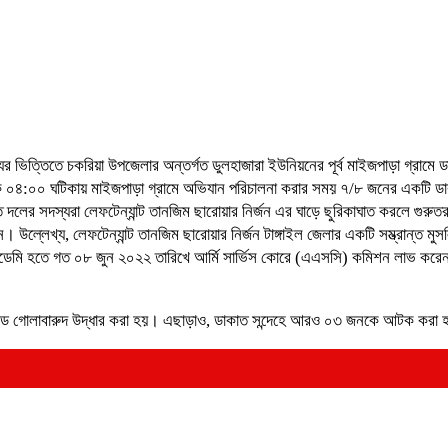
 ভিত্তিতে চকরিয়া উপজেলার অন্তর্গত ডুলহাজারা ইউনিয়নের পূর্ব মাইজপাড়া গ্রামে ডাক
 ০৪:০০ ঘটিকায় মাইজপাড়া গ্রামে অভিযান পরিচালনা করার সময় ৭/৮ জনের একটি ডাকা
র সদস্যরা লেফটেন্যান্ট তানজিম ছারোয়ার নির্জন এর ঘাড়ে ছুরিকাঘাত করলে গুরুতর 
উল্লেখ্য, লেফটেন্যান্ট তানজিম ছারোয়ার নির্জন টাঙ্গাইল জেলার একটি সম্ভ্রান্ত মু
একাডেমি হতে গত ০৮ জুন ২০২২ তারিখে আর্মি সার্ভিস কোরে (এএসসি) কমিশন লাভ করেন। 
াউন্ড গোলাবারুদ উদ্ধার করা হয়। এছাড়াও, ডাকাত সন্দেহে আরও ০৩ জনকে আটক করা