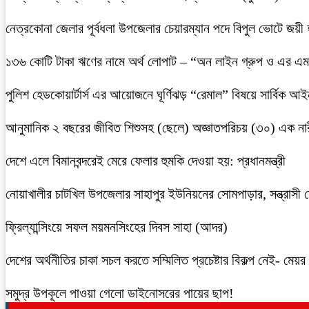
নেত্রকোনা জেলার পূর্বধলা উপজেলার চেয়ারম্যান পদে বিপুল ভোটে জয়ী
১৩৬ কোটি টাকা ঋণের নামে অর্থ লোপাট – “অন লাইন গ্রুপ ও এর এম.
পুলিশ হেডকোয়ার্টার্স এর আয়োজনে ঘূর্ণিঝড় “রেমাল” বিষয়ে সার্বিক আ
আনুমানিক ২ বছরের জীবিত শিশুসহ (ছেলে) অজ্ঞাতপরিচয় (৩০) এক নার
দেশে এলে বিমানবন্দরেই মেরে ফেলার হুমকি দেওয়া হয়: প্রধানমন্ত্রী
নোয়াখালীর চাটখিল উপজেলার সাহাপুর ইউনিয়নের সোমপাড়ার, সন্ত্রাসী সে
ফ্রিল্যান্সিংয়ে সফল ময়মনসিংহের দিবস সাহা (আদর)
দেশের অর্থনীতির চাকা সচল করতে সম্মিলিত প্রচেষ্টার বিকল্প নেই- মেয়র চ
সমুদ্র উপকূলে পাওয়া গেলো ডাইনোসরের পায়ের ছাপ!