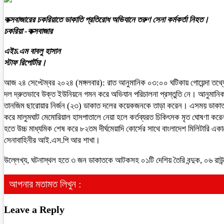
কক্সবাজারের চকরিয়াতে ডাকাতি প্রতিরোধ অভিযানে তরুণ সেনা কর্মকর্তা নিহত।
চকরিয়া -কক্সবাজার
এইচ.এম বাবলু হাসান
স্টাফ রিপোর্টার।
আজ ২৪ সেপ্টেম্বর ২০২৪ (মঙ্গলবার): রাত আনুমানিক ০৩:০০ ঘটিকায় গোয়েন্দা তথ্যের
দল দ্রুতভাবে উক্ত ইউনিয়নে গমন করে অভিযান পরিচালনা প্রস্তুতি নে। আনুমানিক
তানজিম ছারোয়ার নির্জন (২৩) ডাকাত দলের কয়েকজনকে তাড়া করেন। এসময় ডাকাত দলে
করে মালুমঘাট মেমোরিয়াল হাসপাতালে নেয়া হলে কর্তব্যরত চিকিৎসক মৃত ঘোষণা করেন। 
হতে উচ্চ মাধ্যমিক শেষ করে ৮২তম দীর্ঘমেয়াদি কোর্সের সাথে বাংলাদেশ মিলিটারি 
সেনাবাহিনীর আই.এস.পি আর শাখা।
উল্লেখ্য, ঘটনাস্থল হতে ৩ জন ডাকাতকে আটকসহ ০১টি দেশিয় তৈরি বন্দুক, ০৬ র
আপনার মতামত লিখুন :
Leave a Reply