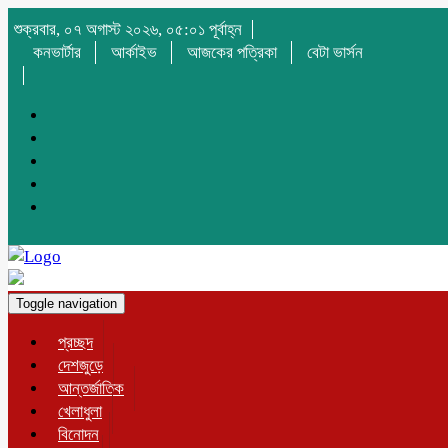
শুক্রবার, ০৭ অগাস্ট ২০২৬, ০৫:০১ পূর্বাহ্ন
কনভার্টার
আর্কাইভ
আজকের পত্রিকা
বেটা ভার্সন
Toggle navigation
প্রচ্ছদ
দেশজুড়ে
আন্তর্জাতিক
খেলাধুলা
বিনোদন