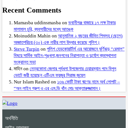
Recent Comments
Mamasba uddinsmasba
on
ভবানীগঞ্জ বাজারে ১৭ লক্ষ টাকার
মালামাল চুরি, ব্যবসায়ীদের মধ্যে আতঙ্ক
Moinuddin Mahin
on
আনুমানিক ২ বছরের জীবিত শিশুসহ (ছেলে)
অজ্ঞাতপরিচয় (৩০) এক নারীর লাশ উদ্ধার করেছে পুলিশ।
Steve Turpin
on
পুলিশ হেডকোয়ার্টার্স এর আয়োজনে ঘূর্ণিঝড় “রেমাল”
বিষয়ে সার্বিক আইন-শৃঙ্খলা,জনগনের নিরাপত্তা ও দুর্যোগ ব্যবস্থাপনা
সংক্রান্ত সভা
মাহিন
on
নেত্রকোনা জেলার পূর্বধলা উপজেলার চেয়ারম্যান পদে বিপুল
ভোটে জয়ী হয়েছেন এটিএম ফয়জুর সিরাজ জুয়েল
Nur Islam Rashed
on
১৩৬ কোটি টাকা ঋণের নামে অর্থ লোপাট –
“অন লাইন গ্রুপ ও এর এম.ডি খাঁন মোঃ আক্তারুজ্জামান।
অর্থনীতি
আইন-আদালত