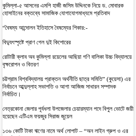
কুমিল্লা-৫ আসনের এমপি হাজী জসিম উদ্দিনকে নিয়ে ড. মোবারক
হোসাইনের বক্তব্যে সামাজিক যোগাযোগমাধ্যমে প্রতিবাদ
“বৈষম্য আন্দোলন ইতিহাসে বৈষম্যের শিকার:-
বিদ্যুৎস্পৃষ্টে প্রাণ গেল দুই কিশোরের
রোটারী ক্লাব অব কুমিল্লা রয়েলের আছিয়া গণি বালিকা উচ্চ বিদ্যালয়ে
বৃক্ষরোপন ও বিতরণ
চট্টগ্রাম বিশ্ববিদ্যালয় প্রাক্তন অর্থনীতি ছাত্র সমিতি” (কুয়েসা) এর
নির্বাচনে আব্দুল্লাহ সভাপতি ও আগা আজিজ সাধারন সম্পাদক
নির্বাচিত।
নেত্রকোনা জেলার পূর্বধলা উপজেলার চেয়ারম্যান পদে বিপুল ভোটে জয়ী
হয়েছেন এটিএম ফয়জুর সিরাজ জুয়েল
১৩৬ কোটি টাকা ঋণের নামে অর্থ লোপাট – “অন লাইন গ্রুপ ও এর