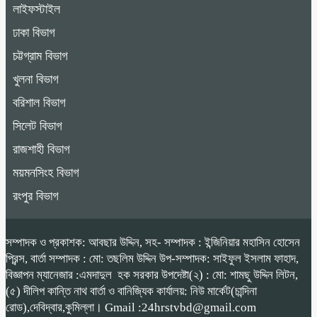
লাইফস্টাইল
ঢাকা বিভাগ
চট্টগ্রাম বিভাগ
খুলনা বিভাগ
বরিশাল বিভাগ
সিলেট বিভাগ
রাজশাহী বিভাগ
ময়মনসিংহ বিভাগ
রংপুর বিভাগ
সম্পাদক ও প্রকাশক: আবছার উদ্দিন, সহ- সম্পাদক : ইন্জিনিয়ার মহাসিন হোসেন
প্রিন্স, বার্তা সম্পাদক : মো: তছলিম উদ্দিন উপ-সম্পাদক: সাইফুল ইসলাম ফাহাদ,
বিজ্ঞাপন ম্যানেজার :এমদাদুল হক সরকার উপদেষ্টা(২) : মো: শামছু উদ্দিন লিটন,
(৫) দীলিপ কান্তি নাথ বার্তা ও বানিজ্যিক কার্যালয়: নিউ মার্কেট(চান্দিনা
রোড),দেবিদ্বার,কুমিল্লা। Gmail :24hrstvbd@gmail.com