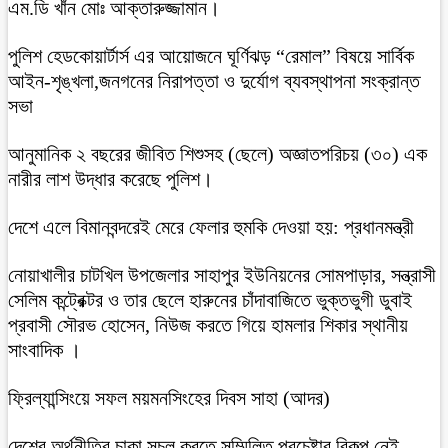
এম.ডি খাঁন মোঃ আক্তারুজ্জামান।
পুলিশ হেডকোয়ার্টার্স এর আয়োজনে ঘূর্ণিঝড় “রেমাল” বিষয়ে সার্বিক
আইন-শৃঙ্খলা,জনগনের নিরাপত্তা ও দুর্যোগ ব্যবস্থাপনা সংক্রান্ত
সভা
আনুমানিক ২ বছরের জীবিত শিশুসহ (ছেলে) অজ্ঞাতপরিচয় (৩০) এক
নারীর লাশ উদ্ধার করেছে পুলিশ।
দেশে এলে বিমানবন্দরেই মেরে ফেলার হুমকি দেওয়া হয়: প্রধানমন্ত্রী
নোয়াখালীর চাটখিল উপজেলার সাহাপুর ইউনিয়নের সোমপাড়ার, সন্ত্রাসী
সেলিম কন্ট্রেক্টর ও তার ছেলে হারুনের চাঁদাবাজিতে ভুক্তভুগী ডুবাই
প্রবাসী সৌরভ হোসেন, নিউজ করতে গিয়ে হামলার শিকার স্থানীয়
সাংবাদিক ।
ফ্রিল্যান্সিংয়ে সফল ময়মনসিংহের দিবস সাহা (আদর)
দেশের অর্থনীতির চাকা সচল করতে সম্মিলিত প্রচেষ্টার বিকল্প নেই-