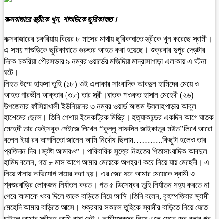
কক্সবাজারে স্ত্রীকে খুন, শাশুড়িকে ছুরিকাঘাত।
কক্সবাজারের চকরিয়ায় বিয়ের ৮ মাসের মাথায় ছুরিকাঘাতে স্ত্রীকে খুন করেছে স্বামী।
এ সময় শাশুড়িকে ছুরিকাঘাতে গুরুতর আহত করা হয়েছে। শুক্রবার দুপুর দেড়টার
দিকে চকরিয়া পৌরসভার ৯ নম্বর ওয়ার্ডের মজিদিয়া মাদ্রাসাপাড়া এলাকায় এ ঘটনা
ঘটে।
নিহত উম্মে হাফসা তুহি (১৮) ওই এলাকার সাংবাদিক আবদুল হামিদের মেয়ে ও
আহত পারভীন আক্তার (৩৮) তার স্ত্রী।ঘাতক শওকত হাসান মেহেদী (২৬)
উপজেলার ফাঁসিয়াখালী ইউনিয়নের ৩ নম্বর ওয়ার্ড আজম উল্লাহপাড়ার আবুল
হাশেমের ছেলে। তিনি পেশায় ইলেকট্রিক মিস্ত্রি। হত্যাকান্ডের একদিন আগে ঘাতক
মেহেদী তার ফেইসবুক পেইজে লিখেন “কুল্লু নাফসিন জাইকাতুর মউত”লিখে আরো
বলেন ইয়া রব আপনিতো জানেন আমি নির্দোষ ছিলাম………..কিছুটা হলেও তার
প্রতিদান দিব।স্রষ্টা আমারও”। পারিবারিক সুত্রে নিহতের পিতাসাংবাদিক আবদুল
হামিদ বলেন, গত ৮ মাস আগে আমার মেয়েকে অপহরণ করে নিয়ে যায় মেহেদী। এ
নিয়ে থানায় অভিযোগ দায়ের করা হয়। এর জের ধরে আমার মেয়েকে স্বামী ও
শ্বশুরবাড়ির লোকজন নির্যাতন করত। গত ৫ ডিসেম্বর তুহি নির্যাতন সহ্য করতে না
পেরে আমাকে খবর দিলে তাকে বাড়িতে নিয়ে আসি।তিনি বলেন, বৃহস্পতিবার স্বামী
মেহেদি আমার বাড়িতে আসে। শুক্রবার সকালে তুহিকে স্বামীর বাড়িতে নিয়ে যেতে
চাইলে আমার স্ত্রীসহ আমি বাধা দেই। আত্মীয়স্বজন নিয়ে এলে যেতে দেব বলার পর