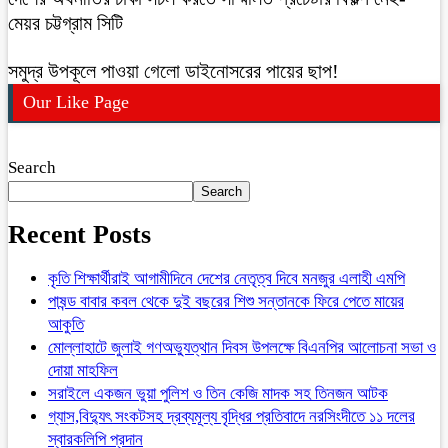
মেয়র চট্টগ্রাম সিটি
সমুদ্র উপকূলে পাওয়া গেলো ডাইনোসরের পায়ের ছাপ!
Our Like Page
Search
Search
Recent Posts
কৃতি শিক্ষার্থীরাই আগামীদিনে দেশের নেতৃত্ব দিবে মনজুর এলাহী এমপি
পাষন্ড বাবার কবল থেকে দুই বছরের শিশু সন্তানকে ফিরে পেতে মায়ের
আকুতি
মোল্লাহাটে জুলাই গণঅভ্যুত্থান দিবস উপলক্ষে বিএনপির আলোচনা সভা ও
দোয়া মাহফিল
সরাইলে একজন ভুয়া পুলিশ ও তিন কেজি মাদক সহ তিনজন আটক
গ্যাস,বিদ্যুৎ সংকটসহ দ্রব্যমূল্য বৃদ্ধির প্রতিবাদে নরসিংদীতে ১১ দলের
স্বারকলিপি প্রদান