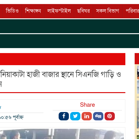
ভিডিও
শিক্ষাঙ্গন
লাইফস্টাইল
ছবিঘর
সকল বিভাগ
পরিবার
কৃতি
Wellco
িয়াকাটা হাজী বাজার স্থানে সিএনজি গাড়ি ও
ন
Share
w
:৫৬ পূর্বাহ্ন