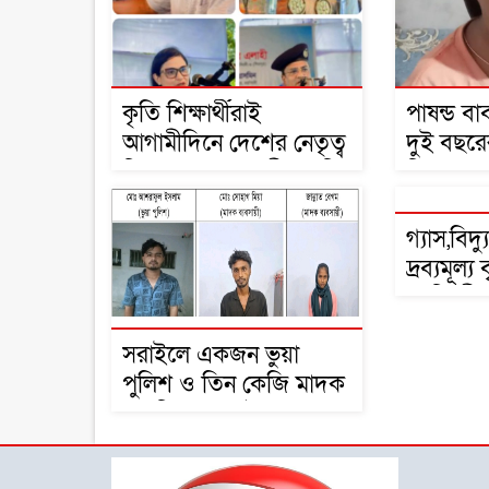
কৃতি শিক্ষার্থীরাই
পাষন্ড ব
আগামীদিনে দেশের নেতৃত্ব
দুই বছরে
দিবে মনজুর এলাহী এমপি
ফিরে পে
গ্যাস,বিদ
দ্রব্যমূল্য
নরসিংদী
স্বারকলিপ
সরাইলে একজন ভুয়া
পুলিশ ও তিন কেজি মাদক
সহ তিনজন আটক