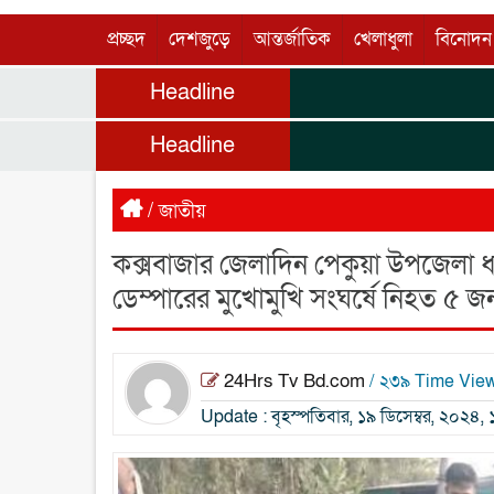
প্রচ্ছদ
দেশজুড়ে
আন্তর্জাতিক
খেলাধুলা
বিনোদন
Headline
Headline
/
জাতীয়
কক্সবাজার জেলাদিন পেকুয়া উপজেলা ধন
ডেম্পারের মুখোমুখি সংঘর্ষে নিহত ৫ জ
24Hrs Tv Bd.com
/ ২৩৯ Time Vie
Update : বৃহস্পতিবার, ১৯ ডিসেম্বর, ২০২৪, ১০