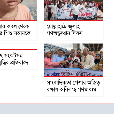
াবার কবল থেকে
মোল্লাহাটে জুলাই
র শিশু সন্তানকে
গণঅভ্যুত্থান দিবস
তে মায়ের আকুতি
উপলক্ষে বিএনপির
আলোচনা সভা ও দোয়া
মাহফিল
্যুৎ সংকটসহ
 বৃদ্ধির প্রতিবাদে
তে ১১ দলের
ি প্রদান
সাংবাদিকতা পেশার অস্তিত্ব
রক্ষায় অবিলম্বে গণমাধ্যম
কমিশন গঠন করুন