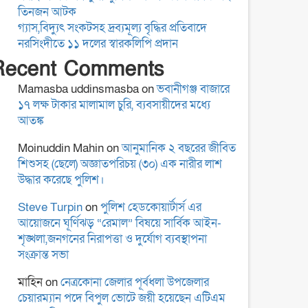
কুমিল্লা-৫ আসনের এমপি
তিনজন আটক
হাজী জসিম উদ্দিনকে নিয়ে
গ্যাস,বিদ্যুৎ সংকটসহ দ্রব্যমূল্য বৃদ্ধির প্রতিবাদে
ড. মোবারক হোসাইনের
নরসিংদীতে ১১ দলের স্বারকলিপি প্রদান
বক্তব্যে সামাজিক
Recent Comments
যোগাযোগমাধ্যমে প্রতিবাদ
“বৈষম্য আন্দোলন ইতিহাসে
Mamasba uddinsmasba
on
ভবানীগঞ্জ বাজারে
বৈষম্যের শিকার:-
১৭ লক্ষ টাকার মালামাল চুরি, ব্যবসায়ীদের মধ্যে
আতঙ্ক
Moinuddin Mahin
on
আনুমানিক ২ বছরের জীবিত
বিদ্যুৎস্পৃষ্টে প্রাণ গেল দুই
শিশুসহ (ছেলে) অজ্ঞাতপরিচয় (৩০) এক নারীর লাশ
কিশোরের
উদ্ধার করেছে পুলিশ।
Steve Turpin
on
পুলিশ হেডকোয়ার্টার্স এর
আয়োজনে ঘূর্ণিঝড় “রেমাল” বিষয়ে সার্বিক আইন-
রোটারী ক্লাব অব কুমিল্লা
শৃঙ্খলা,জনগনের নিরাপত্তা ও দুর্যোগ ব্যবস্থাপনা
রয়েলের আছিয়া গণি বালিকা
সংক্রান্ত সভা
উচ্চ বিদ্যালয়ে বৃক্ষরোপন ও
মাহিন
on
নেত্রকোনা জেলার পূর্বধলা উপজেলার
বিতরণ
চেয়ারম্যান পদে বিপুল ভোটে জয়ী হয়েছেন এটিএম