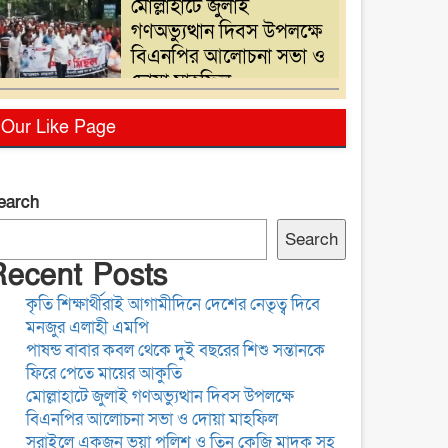
মোল্লাহাটে জুলাই
গণঅভ্যুত্থান দিবস উপলক্ষে
বিএনপির আলোচনা সভা ও
দোয়া মাহফিল
সরাইলে একজন ভুয়া পুলিশ
Our Like Page
ও তিন কেজি মাদক সহ
তিনজন আটক
earch
গ্যাস,বিদ্যুৎ সংকটসহ
Search
দ্রব্যমূল্য বৃদ্ধির প্রতিবাদে
Recent Posts
নরসিংদীতে ১১ দলের
কৃতি শিক্ষার্থীরাই আগামীদিনে দেশের নেতৃত্ব দিবে
স্বারকলিপি প্রদান
মনজুর এলাহী এমপি
সাংবাদিকতা পেশার অস্তিত্ব
পাষন্ড বাবার কবল থেকে দুই বছরের শিশু সন্তানকে
রক্ষায় অবিলম্বে গণমাধ্যম
ফিরে পেতে মায়ের আকুতি
কমিশন গঠন করুন
মোল্লাহাটে জুলাই গণঅভ্যুত্থান দিবস উপলক্ষে
বিএনপির আলোচনা সভা ও দোয়া মাহফিল
সরাইলে একজন ভুয়া পুলিশ ও তিন কেজি মাদক সহ