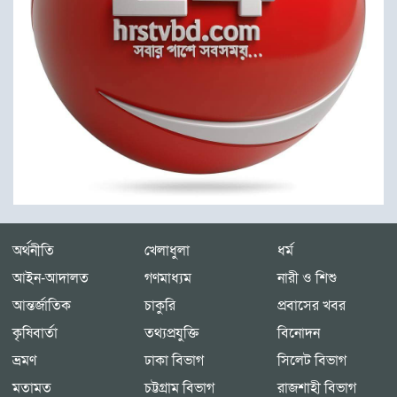
অর্থনীতি
খেলাধুলা
ধর্ম
আইন-আদালত
গণমাধ্যম
নারী ও শিশু
আন্তর্জাতিক
চাকুরি
প্রবাসের খবর
কৃষিবার্তা
তথ্যপ্রযুক্তি
বিনোদন
ভ্রমণ
ঢাকা বিভাগ
সিলেট বিভাগ
মতামত
চট্টগ্রাম বিভাগ
রাজশাহী বিভাগ