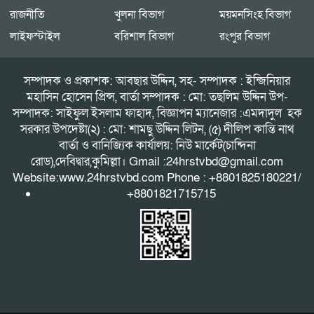
রাজনীতি
খুলনা বিভাগ
ময়মনসিংহ বিভাগ
লাইফস্টাইল
বরিশাল বিভাগ
রংপুর বিভাগ
সম্পাদক ও প্রকাশক: আবছার উদ্দিন, সহ- সম্পাদক : ইন্জিনিয়ার
মহাসিন হোসেন প্রিন্স, বার্তা সম্পাদক : মো: তছলিম উদ্দিন উপ-
সম্পাদক: সাইফুল ইসলাম ফাহাদ, বিজ্ঞাপন ম্যানেজার :এমদাদুল হক
সরকার উপদেষ্টা(২) : মো: শামছু উদ্দিন লিটন, (৫) দীলিপ কান্তি নাথ
বার্তা ও বানিজ্যিক কার্যালয়: নিউ মার্কেট(চান্দিনা
রোড),দেবিদ্বার,কুমিল্লা। Gmail :24hrstvbd@gmail.com
Website:www.24hrstvbd.com Phone : +8801825180221/
+8801821715715