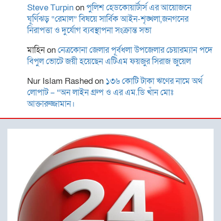
Steve Turpin
on
পুলিশ হেডকোয়ার্টার্স এর আয়োজনে
ময়মনসিংহে কিশোরীকে ধর্ষণ ও
ঘূর্ণিঝড় “রেমাল” বিষয়ে সার্বিক আইন-শৃঙ্খলা,জনগনের
ভিডিও ধারণ করে
নিরাপত্তা ও দুর্যোগ ব্যবস্থাপনা সংক্রান্ত সভা
ব্ল্যাকমেইল,গ্রেপ্তার-১
মাহিন
on
নেত্রকোনা জেলার পূর্বধলা উপজেলার চেয়ারম্যান পদে
বিপুল ভোটে জয়ী হয়েছেন এটিএম ফয়জুর সিরাজ জুয়েল
জাতীয় সাংবাদিক সংস্থা ঢাকা
Nur Islam Rashed
on
১৩৬ কোটি টাকা ঋণের নামে অর্থ
বিমানবন্দর থানা কমিটির পরিচিতি
লোপাট – “অন লাইন গ্রুপ ও এর এম.ডি খাঁন মোঃ
সভা
আক্তারুজ্জামান।