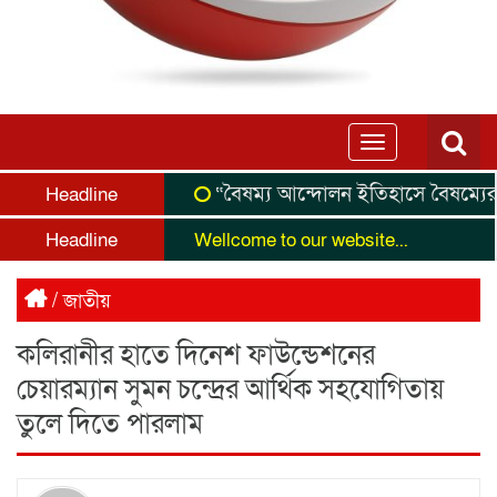
Toggle
navigation
“বৈষম্য আন্দোলন ইতিহাসে বৈষম্যের শিকার
Headline
Headline
Wellcome to our website...
/
জাতীয়
কলিরানীর হাতে দিনেশ ফাউন্ডেশনের
চেয়ারম্যান সুমন চন্দ্রের আর্থিক সহযোগিতায়
তুলে দিতে পারলাম