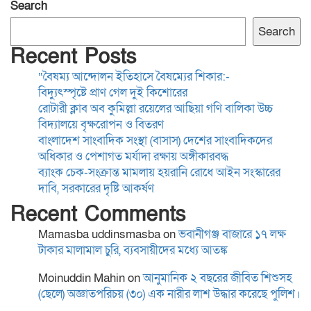
Search
ব্যাংক চেক-সংক্রান্ত মামলায়
Search
হয়রানি রোধে আইন সংস্কারের
Recent Posts
দাবি, সরকারের দৃষ্টি আকর্ষণ
“বৈষম্য আন্দোলন ইতিহাসে বৈষম্যের শিকার:-
বিদ্যুৎস্পৃষ্টে প্রাণ গেল দুই কিশোরের
ময়মনসিংহে কিশোরীকে ধর্ষণ ও
রোটারী ক্লাব অব কুমিল্লা রয়েলের আছিয়া গণি বালিকা উচ্চ
ভিডিও ধারণ করে
বিদ্যালয়ে বৃক্ষরোপন ও বিতরণ
ব্ল্যাকমেইল,গ্রেপ্তার-১
বাংলাদেশ সাংবাদিক সংস্থা (বাসাস) দেশের সাংবাদিকদের
অধিকার ও পেশাগত মর্যাদা রক্ষায় অঙ্গীকারবদ্ধ
ব্যাংক চেক-সংক্রান্ত মামলায় হয়রানি রোধে আইন সংস্কারের
স্থানীয় সরকার নির্বাচনের তফসিল
দাবি, সরকারের দৃষ্টি আকর্ষণ
ঘোষণা শিগগিরই: ইসি
Recent Comments
Mamasba uddinsmasba
on
ভবানীগঞ্জ বাজারে ১৭ লক্ষ
টাকার মালামাল চুরি, ব্যবসায়ীদের মধ্যে আতঙ্ক
বাগমারা থানা পরিদর্শন করলেন
রাজশাহী রেঞ্জের নবাগত
Moinuddin Mahin
on
আনুমানিক ২ বছরের জীবিত শিশুসহ
ডিআইজি আশিক সাঈদ
(ছেলে) অজ্ঞাতপরিচয় (৩০) এক নারীর লাশ উদ্ধার করেছে পুলিশ।