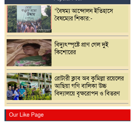
“বৈষম্য আন্দোলন ইতিহাসে
বৈষম্যের শিকার:-
বিদ্যুৎস্পৃষ্টে প্রাণ গেল দুই
কিশোরের
রোটারী ক্লাব অব কুমিল্লা রয়েলের
আছিয়া গণি বালিকা উচ্চ
বিদ্যালয়ে বৃক্ষরোপন ও বিতরণ
বাংলাদেশ সাংবাদিক সংস্থা
Our Like Page
(বাসাস) দেশের সাংবাদিকদের
অধিকার ও পেশাগত মর্যাদা রক্ষায়
অঙ্গীকারবদ্ধ