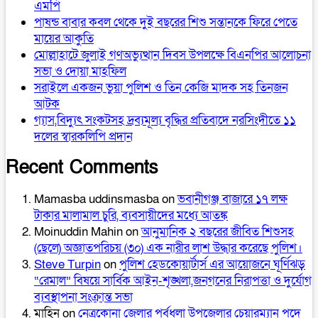
এমপি
পাষন্ড বাবার কবল থেকে দুই বছরের শিশু সন্তানকে ফিরে পেতে
মায়ের আকুতি
মোল্লাহাটে জুলাই গণঅভ্যুত্থান দিবস উপলক্ষে বিএনপির আলোচনা
সভা ও দোয়া মাহফিল
সরাইলে একজন ভুয়া পুলিশ ও তিন কেজি মাদক সহ তিনজন
আটক
গ্যাস,বিদ্যুৎ সংকটসহ দ্রব্যমূল্য বৃদ্ধির প্রতিবাদে নরসিংদীতে ১১
দলের স্বারকলিপি প্রদান
Recent Comments
Mamasba uddinsmasba
on
ভবানীগঞ্জ বাজারে ১৭ লক্ষ
টাকার মালামাল চুরি, ব্যবসায়ীদের মধ্যে আতঙ্ক
Moinuddin Mahin
on
আনুমানিক ২ বছরের জীবিত শিশুসহ
(ছেলে) অজ্ঞাতপরিচয় (৩০) এক নারীর লাশ উদ্ধার করেছে পুলিশ।
Steve Turpin
on
পুলিশ হেডকোয়ার্টার্স এর আয়োজনে ঘূর্ণিঝড়
“রেমাল” বিষয়ে সার্বিক আইন-শৃঙ্খলা,জনগনের নিরাপত্তা ও দুর্যোগ
ব্যবস্থাপনা সংক্রান্ত সভা
মাহিন
on
নেত্রকোনা জেলার পূর্বধলা উপজেলার চেয়ারম্যান পদে