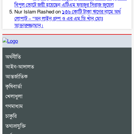
বিপুল ভোটে জয়ী হয়েছেন এটিএম ফয়জুর সিরাজ জুয়েল
Nur Islam Rashed
on
১৩৬ কোটি টাকা ঋণের নামে অর্থ
লোপাট – “অন লাইন গ্রুপ ও এর এম.ডি খাঁন মোঃ
আক্তারুজ্জামান।
অর্থনীতি
আইন-আদালত
আন্তর্জাতিক
কৃষিবার্তা
খেলাধুলা
গণমাধ্যম
চাকুরি
তথ্যপ্রযুক্তি