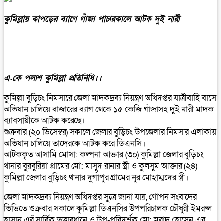
কুমিল্লায় কাপড়ের ব‍্যাগে গাঁজা পাচারকালে আটক দুই নারী
এ.কে পলাশ কুমিল্লা প্রতিনিধি।।
কুমিল্লা বুড়িচং নিমসারে জেলা মাদকদ্রব্য নিয়ন্ত্রণ অধিদপ্তর যাত্রীবাহি বাসে
অভিযান চালিয়ে বাজারের ব‍্যাগ থেকে ১৫ কেজি গাঁজাসহ দুই নারী মাদক
ব‍্যাবসায়ীকে আটক করেছে।
শুক্রবার (২০ ডিসেম্বর) সকালে জেলার বুড়িচং উপজেলার নিমসার এলাকায়
অভিযান চালিয়ে তাদেরকে আটক করে ডিএনসি।
আটককৃত আসামি মোসা: কল্পনা আক্তার (৩০) কুমিল্লা জেলার বুড়িচং
থানার বুরবুরিয়া গ্রামের মো: মাসুদ রানার স্ত্রী ও কুলসুম আক্তার (২৪)
কুমিল্লা জেলার বুড়িচং থানার দুর্গাপুর গ্রামের নুর মোহাম্মদের স্ত্রী।
জেলা মাদকদ্রব্য নিয়ন্ত্রণ অধিদপ্তর সুত্রে জানা যায়, গোপন সংবাদের
ভিত্তিতে শুক্রবার সকালে কুমিল্লা ডিএনসির উপপরিচালক চৌধুরী ইমরুল
হাসান এরঁ সার্বিক তত্ত্বাবধানে ও উপ-পরিদর্শক মো: মুরাদ হোসেন এর