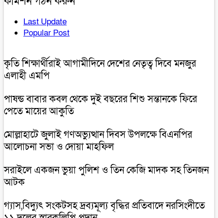
কমিশন গঠন করুন
Last Update
Popular Post
কৃতি শিক্ষার্থীরাই আগামীদিনে দেশের নেতৃত্ব দিবে মনজুর
এলাহী এমপি
পাষন্ড বাবার কবল থেকে দুই বছরের শিশু সন্তানকে ফিরে
পেতে মায়ের আকুতি
মোল্লাহাটে জুলাই গণঅভ্যুত্থান দিবস উপলক্ষে বিএনপির
আলোচনা সভা ও দোয়া মাহফিল
সরাইলে একজন ভুয়া পুলিশ ও তিন কেজি মাদক সহ তিনজন
আটক
গ্যাস,বিদ্যুৎ সংকটসহ দ্রব্যমূল্য বৃদ্ধির প্রতিবাদে নরসিংদীতে
১১ দলের স্বারকলিপি প্রদান