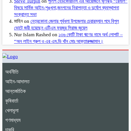
Steve Turpin
on
পুলিশ হেডকোয়ার্টার্স এর আয়োজনে ঘূর্ণিঝড় “রেমাল”
বিষয়ে সার্বিক আইন-শৃঙ্খলা,জনগনের নিরাপত্তা ও দুর্যোগ ব্যবস্থাপনা
সংক্রান্ত সভা
মাহিন
on
নেত্রকোনা জেলার পূর্বধলা উপজেলার চেয়ারম্যান পদে বিপুল
ভোটে জয়ী হয়েছেন এটিএম ফয়জুর সিরাজ জুয়েল
Nur Islam Rashed
on
১৩৬ কোটি টাকা ঋণের নামে অর্থ লোপাট –
“অন লাইন গ্রুপ ও এর এম.ডি খাঁন মোঃ আক্তারুজ্জামান।
অর্থনীতি
আইন-আদালত
আন্তর্জাতিক
কৃষিবার্তা
খেলাধুলা
গণমাধ্যম
চাকুরি