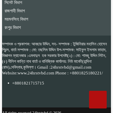
সিলেট বিভাগ
রাজশাহী বিভাগ
ময়মনসিংহ বিভাগ
রংপুর বিভাগ
সম্পাদক ও প্রকাশক: আবছার উদ্দিন, সহ- সম্পাদক : ইন্জিনিয়ার মহাসিন হোসেন
প্রিন্স, বার্তা সম্পাদক : মো: তছলিম উদ্দিন উপ-সম্পাদক: সাইফুল ইসলাম ফাহাদ,
বিজ্ঞাপন ম্যানেজার :এমদাদুল হক সরকার উপদেষ্টা(২) : মো: শামছু উদ্দিন লিটন,
(৫) দীলিপ কান্তি নাথ বার্তা ও বানিজ্যিক কার্যালয়: নিউ মার্কেট(চান্দিনা
রোড),দেবিদ্বার,কুমিল্লা। Gmail :24hrstvbd@gmail.com
Website:www.24hrstvbd.com Phone : +8801825180221/
+8801821715715
All rights reserved 24hrstvbd © 2026