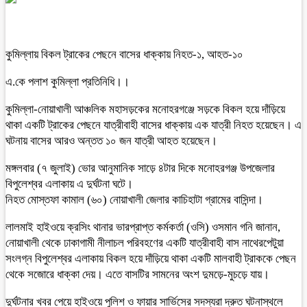
কুমিল্লায় বিকল ট্রাকের পেছনে বাসের ধাক্কায় নিহত-১, আহত-১০
এ.কে পলাশ কুমিল্লা প্রতিনিধি।।
কুমিল্লা-নোয়াখালী আঞ্চলিক মহাসড়কের মনোহরগঞ্জে সড়কে বিকল হয়ে দাঁড়িয়ে
থাকা একটি ট্রাকের পেছনে যাত্রীবাহী বাসের ধাক্কায় এক যাত্রী নিহত হয়েছেন। এ
ঘটনায় বাসের আরও অন্তত ১০ জন যাত্রী আহত হয়েছেন।
মঙ্গলবার (৭ জুলাই) ভোর আনুমানিক সাড়ে ৪টার দিকে মনোহরগঞ্জ উপজেলার
বিপুলেশ্বর এলাকায় এ দুর্ঘটনা ঘটে।
নিহত মোস্তফা কামাল (৬০) নোয়াখালী জেলার কাচিহাটা গ্রামের বাসিন্দা।
লালমাই হাইওয়ে ক্রসিং থানার ভারপ্রাপ্ত কর্মকর্তা (ওসি) ওসমান গনি জানান,
নোয়াখালী থেকে ঢাকাগামী নীলাচল পরিবহণের একটি যাত্রীবাহী বাস নাথেরপেটুয়া
সংলগ্ন বিপুলেশ্বর এলাকায় বিকল হয়ে দাঁড়িয়ে থাকা একটি মালবাহী ট্রাককে পেছন
থেকে সজোরে ধাক্কা দেয়। এতে বাসটির সামনের অংশ দুমড়ে-মুচড়ে যায়।
দুর্ঘটনার খবর পেয়ে হাইওয়ে পুলিশ ও ফায়ার সার্ভিসের সদস্যরা দ্রুত ঘটনাস্থলে