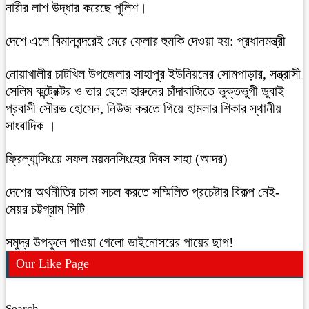
নারীর লাশ উদ্ধার করেছে পুলিশ।
দেশে এলে বিমানবন্দরেই মেরে ফেলার হুমকি দেওয়া হয়: প্রধানমন্ত্রী
নোয়াখালীর চাটখিল উপজেলার সাহাপুর ইউনিয়নের সোমপাড়ার, সন্ত্রাসী
সেলিম কন্ট্রেক্টর ও তার ছেলে হারুনের চাঁদাবাজিতে ভুক্তভুগী ডুবাই
প্রবাসী সৌরভ হোসেন, নিউজ করতে গিয়ে হামলার শিকার স্থানীয়
সাংবাদিক ।
ফ্রিল্যান্সিংয়ে সফল ময়মনসিংহের দিবস সাহা (আদর)
দেশের অর্থনীতির চাকা সচল করতে সম্মিলিত প্রচেষ্টার বিকল্প নেই-
মেয়র চট্টগ্রাম সিটি
সমুদ্র উপকূলে পাওয়া গেলো ডাইনোসরের পায়ের ছাপ!
Our Like Page
Search