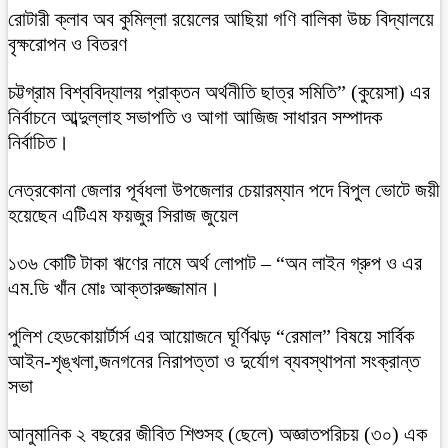
রোটারী ক্লাব অব কুমিল্লা রয়েলের আছিয়া গণি বালিকা উচ্চ বিদ্যালয়ে
বৃক্ষরোপন ও বিতরণ
চট্টগ্রাম বিশ্ববিদ্যালয় প্রাক্তন অর্থনীতি ছাত্র সমিতি” (কুয়েসা) এর
নির্বাচনে আব্দুল্লাহ সভাপতি ও আগা আজিজ সাধারন সম্পাদক
নির্বাচিত।
নেত্রকোনা জেলার পূর্বধলা উপজেলার চেয়ারম্যান পদে বিপুল ভোটে জয়ী
হয়েছেন এটিএম ফয়জুর সিরাজ জুয়েল
১৩৬ কোটি টাকা ঋণের নামে অর্থ লোপাট – “অন লাইন গ্রুপ ও এর
এম.ডি খাঁন মোঃ আক্তারুজ্জামান।
পুলিশ হেডকোয়ার্টার্স এর আয়োজনে ঘূর্ণিঝড় “রেমাল” বিষয়ে সার্বিক
আইন-শৃঙ্খলা,জনগনের নিরাপত্তা ও দুর্যোগ ব্যবস্থাপনা সংক্রান্ত
সভা
আনুমানিক ২ বছরের জীবিত শিশুসহ (ছেলে) অজ্ঞাতপরিচয় (৩০) এক