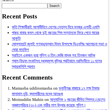
Search
Recent Posts
কৃতি শিক্ষার্থীরাই আগামীদিনে দেশের নেতৃত্ব দিবে মনজুর এলাহী এমপি
পাষন্ড বাবার কবল থেকে দুই বছরের শিশু সন্তানকে ফিরে পেতে মায়ের
আকুতি
মোল্লাহাটে জুলাই গণঅভ্যুত্থান দিবস উপলক্ষে বিএনপির আলোচনা সভা ও
দোয়া মাহফিল
সরাইলে একজন ভুয়া পুলিশ ও তিন কেজি মাদক সহ তিনজন আটক
গ্যাস,বিদ্যুৎ সংকটসহ দ্রব্যমূল্য বৃদ্ধির প্রতিবাদে নরসিংদীতে ১১ দলের
স্বারকলিপি প্রদান
Recent Comments
Mamasba uddinsmasba
on
ভবানীগঞ্জ বাজারে ১৭ লক্ষ টাকার
মালামাল চুরি, ব্যবসায়ীদের মধ্যে আতঙ্ক
Moinuddin Mahin
on
আনুমানিক ২ বছরের জীবিত শিশুসহ (ছেলে)
অজ্ঞাতপরিচয় (৩০) এক নারীর লাশ উদ্ধার করেছে পুলিশ।