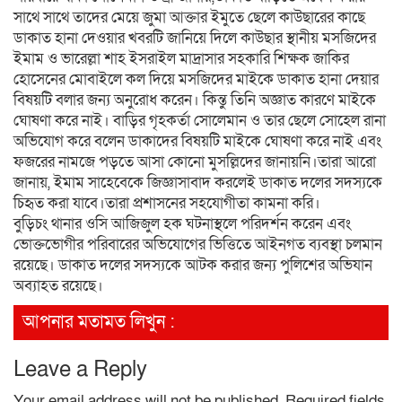
সাথে সাথে তাদের মেয়ে জুমা আক্তার ইমুতে ছেলে কাউছারের কাছে
ডাকাত হানা দেওয়ার খবরটি জানিয়ে দিলে কাউছার স্থানীয় মসজিদের
ইমাম ও ভারেল্লা শাহ ইসরাইল মাদ্রাসার সহকারি শিক্ষক জাকির
হোসেনের মোবাইলে কল দিয়ে মসজিদের মাইকে ডাকাত হানা দেয়ার
বিষয়টি বলার জন্য অনুরোধ করেন। কিন্তু তিনি অজ্ঞাত কারণে মাইকে
ঘোষণা করে নাই। বাড়ির গৃহকর্তা সোলেমান ও তার ছেলে সোহেল রানা
অভিযোগ করে বলেন ডাকাদের বিষয়টি মাইকে ঘোষণা করে নাই এবং
ফজরের নামজে পড়তে আসা কোনো মুসল্লিদের জানায়নি।তারা আরো
জানায়, ইমাম সাহেবেকে জিজ্ঞাসাবাদ করলেই ডাকাত দলের সদস্যকে
চিহৃত করা যাবে।তারা প্রশাসনের সহযোগীতা কামনা করি।
বুড়িচং থানার ওসি আজিজুল হক ঘটনাস্থলে পরিদর্শন করেন এবং
ভোক্তভোগীর পরিবারের অভিযোগের ভিত্তিতে আইনগত ব্যবস্থা চলমান
রয়েছে। ডাকাত দলের সদস্যকে আটক করার জন্য পুলিশের অভিযান
অব্যাহত রয়েছে।
আপনার মতামত লিখুন :
Leave a Reply
Your email address will not be published.
Required fields