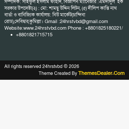
সম্পাদক: সাইফুল ইসলাম ফাহাদ, বিজ্ঞাপন ম্যানেজার :এমদাদুল হক
সরকার উপদেষ্টা(২) : মো: শামছু উদ্দিন লিটন, (৫) দীলিপ কান্তি নাথ
বার্তা ও বানিজ্যিক কার্যালয়: নিউ মার্কেট(চান্দিনা
রোড),দেবিদ্বার,কুমিল্লা। Gmail :24hrstvbd@gmail.com
Website:www.24hrstvbd.com Phone : +8801825180221/
+8801821715715
All rights reserved 24hrstvbd © 2026
ThemesDealer.Com
Theme Created By