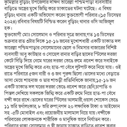
কুমিল্লার বুড়িচং উপজেলার দক্ষিণ ভারেল্লা পশ্চিমপাড়া ব্যবসায়ীর
বাড়িতে অস্ত্রের মুখে জিম্মি করে ডাকাতের ঘটনা ঘটেছে। এ বিষয়
বুড়িচং থানায় একটি অভিযোগ করেন ভুক্তভোগী পরিবার।(১৫ ডিসেম্বর
২০২৪) রবিবার বিষয়টি নিশ্চিত করেন বুড়িচং থানার ওসি আজিজুল
হক।
ভুক্তভোগী মোঃ সোলেমান ও পরিবার সূত্রে জানায়,গত ১৩ ডিসেম্বর
শুক্রবার রাত ৩টার দিকে ১৫-১৬ জনের মুখোশধারী একটি ডাকাত দল
ভারেল্লা পশ্চিমপাড়ার সোলেমানের ছেলে ও নিমসার বাজারের বিশিষ্ট
ব্যবসায়ী আবু কাউছার ও সোহেল রানার বাড়ির ছাদের স্টিলের দরজা
কেটে সিঁড়ি দিয়ে নেমে ঘরের দরজা ভেঙে রুমে প্রবেশ করে সবাইকে
অস্ত্রের মুখে জিম্মি করে এবং হাত-পা বেঁধে লুটপাট করে নিয়ে যায়। ওই
রাতে পরিবারে ৫জন নারী ও ৩ জন পুরুষ ছিলো।তাদের মধ্যে বেড়াতে
আসা মেয়ে শাহনাজ ও তার শাশুড়ী প্রতিনিধিকে জানায়,১৫-১৬ জন
একটি ডাকাত দল ঘরের দরজা ভেঙে প্রবেশ করে ছেনি,চাপাতি ও
পিস্তল দেখিয়ে সকলকে জিম্মি করে একটি রুমে নিয়ে হাত-পা বেঁধে
বন্দী করে রাখে।তাদের ঘরের স্টিলের আলমারী,ওয়াল শোকেস ভেঙে
১১ ভরি স্বর্ণালংকার, ৮ ভরি রুপা,নগদ ২০ লক্ষাধিক টাকা ও আইফোন
সহ -৫টি মোবাইল এবং প্রয়োজনীয় মালামাল নিয়ে যায়।বন্দীকে
পরিবারের লোকজনকে শারীরিক ও মানুষিক ভাবে নির্যাতন করে।
পরিবারে থাকা সোলেমান ও স্ত্রী জানায়,ডাকাত বাড়িতে প্রবেশ করার