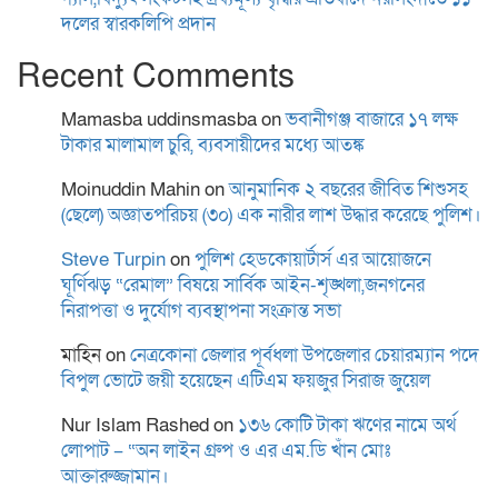
দলের স্বারকলিপি প্রদান
Recent Comments
Mamasba uddinsmasba
on
ভবানীগঞ্জ বাজারে ১৭ লক্ষ
টাকার মালামাল চুরি, ব্যবসায়ীদের মধ্যে আতঙ্ক
Moinuddin Mahin
on
আনুমানিক ২ বছরের জীবিত শিশুসহ
(ছেলে) অজ্ঞাতপরিচয় (৩০) এক নারীর লাশ উদ্ধার করেছে পুলিশ।
Steve Turpin
on
পুলিশ হেডকোয়ার্টার্স এর আয়োজনে
ঘূর্ণিঝড় “রেমাল” বিষয়ে সার্বিক আইন-শৃঙ্খলা,জনগনের
নিরাপত্তা ও দুর্যোগ ব্যবস্থাপনা সংক্রান্ত সভা
মাহিন
on
নেত্রকোনা জেলার পূর্বধলা উপজেলার চেয়ারম্যান পদে
বিপুল ভোটে জয়ী হয়েছেন এটিএম ফয়জুর সিরাজ জুয়েল
Nur Islam Rashed
on
১৩৬ কোটি টাকা ঋণের নামে অর্থ
লোপাট – “অন লাইন গ্রুপ ও এর এম.ডি খাঁন মোঃ
আক্তারুজ্জামান।