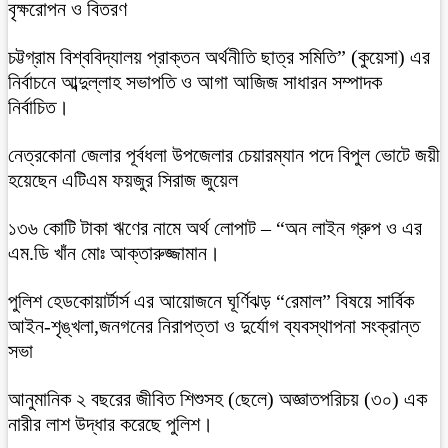
বৃক্ষরোপন ও বিতরণ
চট্টগ্রাম বিশ্ববিদ্যালয় প্রাক্তন অর্থনীতি ছাত্র সমিতি” (কুয়েসা) এর
নির্বাচনে আব্দুল্লাহ সভাপতি ও আগা আজিজ সাধারন সম্পাদক
নির্বাচিত।
নেত্রকোনা জেলার পূর্বধলা উপজেলার চেয়ারম্যান পদে বিপুল ভোটে জয়ী
হয়েছেন এটিএম ফয়জুর সিরাজ জুয়েল
১৩৬ কোটি টাকা ঋণের নামে অর্থ লোপাট – “অন লাইন গ্রুপ ও এর
এম.ডি খাঁন মোঃ আক্তারুজ্জামান।
পুলিশ হেডকোয়ার্টার্স এর আয়োজনে ঘূর্ণিঝড় “রেমাল” বিষয়ে সার্বিক
আইন-শৃঙ্খলা,জনগনের নিরাপত্তা ও দুর্যোগ ব্যবস্থাপনা সংক্রান্ত
সভা
আনুমানিক ২ বছরের জীবিত শিশুসহ (ছেলে) অজ্ঞাতপরিচয় (৩০) এক
নারীর লাশ উদ্ধার করেছে পুলিশ।