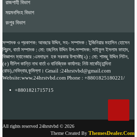
রাজশাহী বিভাগ
ময়মনসিংহ বিভাগ
রংপুর বিভাগ
সম্পাদক ও প্রকাশক: আবছার উদ্দিন, সহ- সম্পাদক : ইন্জিনিয়ার মহাসিন হোসেন
প্রিন্স, বার্তা সম্পাদক : মো: তছলিম উদ্দিন উপ-সম্পাদক: সাইফুল ইসলাম ফাহাদ,
বিজ্ঞাপন ম্যানেজার :এমদাদুল হক সরকার উপদেষ্টা(২) : মো: শামছু উদ্দিন লিটন,
(৫) দীলিপ কান্তি নাথ বার্তা ও বানিজ্যিক কার্যালয়: নিউ মার্কেট(চান্দিনা
রোড),দেবিদ্বার,কুমিল্লা। Gmail :24hrstvbd@gmail.com
Website:www.24hrstvbd.com Phone : +8801825180221/
+8801821715715
All rights reserved 24hrstvbd © 2026
ThemesDealer.Com
Theme Created By