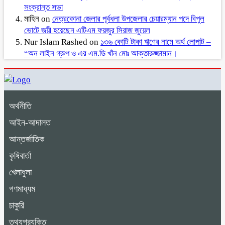
সংক্রান্ত সভা
মাহিন
on
নেত্রকোনা জেলার পূর্বধলা উপজেলার চেয়ারম্যান পদে বিপুল
ভোটে জয়ী হয়েছেন এটিএম ফয়জুর সিরাজ জুয়েল
Nur Islam Rashed
on
১৩৬ কোটি টাকা ঋণের নামে অর্থ লোপাট –
“অন লাইন গ্রুপ ও এর এম.ডি খাঁন মোঃ আক্তারুজ্জামান।
অর্থনীতি
আইন-আদালত
আন্তর্জাতিক
কৃষিবার্তা
খেলাধুলা
গণমাধ্যম
চাকুরি
তথ্যপ্রযুক্তি