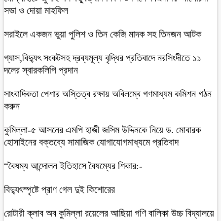
সভা ও দোয়া মাহফিল
সরাইলে একজন ভুয়া পুলিশ ও তিন কেজি মাদক সহ তিনজন আটক
গ্যাস,বিদ্যুৎ সংকটসহ দ্রব্যমূল্য বৃদ্ধির প্রতিবাদে নরসিংদীতে ১১
দলের স্বারকলিপি প্রদান
সাংবাদিকতা পেশার অস্তিত্ব রক্ষায় অবিলম্বে গণমাধ্যম কমিশন গঠন
করুন
কুমিল্লা-৫ আসনের এমপি হাজী জসিম উদ্দিনকে নিয়ে ড. মোবারক
হোসাইনের বক্তব্যে সামাজিক যোগাযোগমাধ্যমে প্রতিবাদ
“বৈষম্য আন্দোলন ইতিহাসে বৈষম্যের শিকার:-
বিদ্যুৎস্পৃষ্টে প্রাণ গেল দুই কিশোরের
রোটারী ক্লাব অব কুমিল্লা রয়েলের আছিয়া গণি বালিকা উচ্চ বিদ্যালয়ে