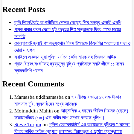
Recent Posts
কৃতি শিক্ষার্থীরাই আগামীদিনে দেশের নেতৃত্ব দিবে মনজুর এলাহী এমপি
পাষন্ড বাবার কবল থেকে দুই বছরের শিশু সন্তানকে ফিরে পেতে মায়ের
আকুতি
মোল্লাহাটে জুলাই গণঅভ্যুত্থান দিবস উপলক্ষে বিএনপির আলোচনা সভা ও
দোয়া মাহফিল
সরাইলে একজন ভুয়া পুলিশ ও তিন কেজি মাদক সহ তিনজন আটক
গ্যাস,বিদ্যুৎ সংকটসহ দ্রব্যমূল্য বৃদ্ধির প্রতিবাদে নরসিংদীতে ১১ দলের
স্বারকলিপি প্রদান
Recent Comments
Mamasba uddinsmasba
on
ভবানীগঞ্জ বাজারে ১৭ লক্ষ টাকার
মালামাল চুরি, ব্যবসায়ীদের মধ্যে আতঙ্ক
Moinuddin Mahin
on
আনুমানিক ২ বছরের জীবিত শিশুসহ (ছেলে)
অজ্ঞাতপরিচয় (৩০) এক নারীর লাশ উদ্ধার করেছে পুলিশ।
Steve Turpin
on
পুলিশ হেডকোয়ার্টার্স এর আয়োজনে ঘূর্ণিঝড় “রেমাল”
বিষয়ে সার্বিক আইন-শৃঙ্খলা,জনগনের নিরাপত্তা ও দুর্যোগ ব্যবস্থাপনা