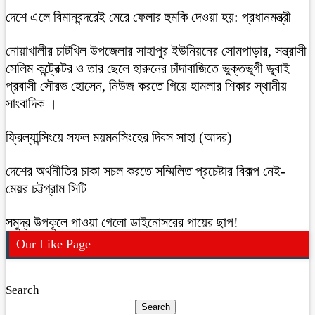
দেশে এলে বিমানবন্দরেই মেরে ফেলার হুমকি দেওয়া হয়: প্রধানমন্ত্রী
নোয়াখালীর চাটখিল উপজেলার সাহাপুর ইউনিয়নের সোমপাড়ার, সন্ত্রাসী
সেলিম কন্ট্রেক্টর ও তার ছেলে হারুনের চাঁদাবাজিতে ভুক্তভুগী ডুবাই
প্রবাসী সৌরভ হোসেন, নিউজ করতে গিয়ে হামলার শিকার স্থানীয়
সাংবাদিক ।
ফ্রিল্যান্সিংয়ে সফল ময়মনসিংহের দিবস সাহা (আদর)
দেশের অর্থনীতির চাকা সচল করতে সম্মিলিত প্রচেষ্টার বিকল্প নেই-
মেয়র চট্টগ্রাম সিটি
সমুদ্র উপকূলে পাওয়া গেলো ডাইনোসরের পায়ের ছাপ!
Our Like Page
Search
Search