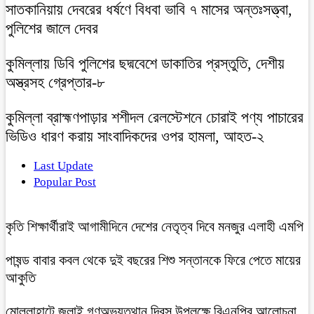
সাতকানিয়ায় দেবরের ধর্ষণে বিধবা ভাবি ৭ মাসের অন্তঃসত্ত্বা,
পুলিশের জালে দেবর
কুমিল্লায় ডিবি পুলিশের ছদ্মবেশে ডাকাতির প্রস্তুতি, দেশীয়
অস্ত্রসহ গ্রেপ্তার-৮
কুমিল্লা ব্রাহ্মণপাড়ার শশীদল রেলস্টেশনে চোরাই পণ্য পাচারের
ভিডিও ধারণ করায় সাংবাদিকদের ওপর হামলা, আহত-২
Last Update
Popular Post
কৃতি শিক্ষার্থীরাই আগামীদিনে দেশের নেতৃত্ব দিবে মনজুর এলাহী এমপি
পাষন্ড বাবার কবল থেকে দুই বছরের শিশু সন্তানকে ফিরে পেতে মায়ের
আকুতি
মোল্লাহাটে জুলাই গণঅভ্যুত্থান দিবস উপলক্ষে বিএনপির আলোচনা