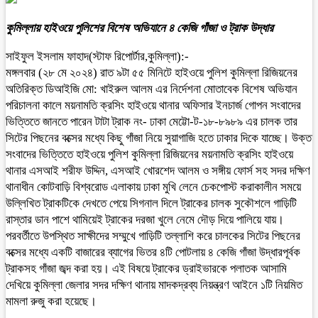
কুমিল্লায় হাইওয়ে পুলিশের বিশেষ অভিযানে ৪ কেজি গাঁজা ও ট্রাক উদ্ধার
সাইফুল ইসলাম ফাহাদ(স্টাফ রিপোর্টার,কুমিল্লা):-
মঙ্গলবার (২৮ মে ২০২৪) রাত ৯টা ৫৫ মিনিটে হাইওয়ে পুলিশ কুমিল্লা রিজিয়নের
অতিরিক্ত ডিআইজি মো: খাইরুল আলম এর নির্দেশনা মোতাবেক বিশেষ অভিযান
পরিচালনা কালে ময়নামতি ক্রসিং হাইওয়ে থানার অফিসার ইনচার্জ গোপন সংবাদের
ভিত্তিতে জানতে পারেন টাটা ট্রাক নং- ঢাকা মেট্টো-ট-১৮-৮৯৮৯ এর চালক তার
সিটের পিছনের বক্সের মধ্যে কিছু গাঁজা নিয়ে সুয়াগাজি হতে ঢাকার দিকে যাচ্ছে। উক্ত
সংবাদের ভিত্তিতে হাইওয়ে পুলিশ কুমিল্লা রিজিয়নের ময়নামতি ক্রসিং হাইওয়ে
থানার এসআই শরীফ উদ্দিন, এসআই খোরশেদ আলম ও সঙ্গীয় ফোর্স সহ সদর দক্ষিণ
থানাধীন কোটবাড়ি বিশ্বরোড এলাকায় ঢাকা মুখি লেনে চেকপোস্ট করাকালীন সময়ে
উল্লিখিত ট্রাকটিকে দেখতে পেয়ে সিগনাল দিলে ট্রাকের চালক সুকৌশলে গাড়িটি
রাস্তার ডান পাশে থামিয়েই ট্রাকের দরজা খুলে নেমে দৌড় দিয়ে পালিয়ে যায়।
পরবর্তীতে উপস্থিত সাক্ষীদের সম্মুখে গাড়িটি তল্লাশি করে চালকের সিটের পিছনের
বক্সের মধ্যে একটি বাজারের ব্যাগের ভিতর ৪টি পোটলায় ৪ কেজি গাঁজা উদ্ধারপূর্বক
ট্রাকসহ গাঁজা জব্দ করা হয়। এই বিষয়ে ট্রাকের ড্রাইভারকে পলাতক আসামি
দেখিয়ে কুমিল্লা জেলার সদর দক্ষিণ থানায় মাদকদ্রব্য নিয়ন্ত্রণ আইনে ১টি নিয়মিত
মামলা রুজু করা হয়েছে।