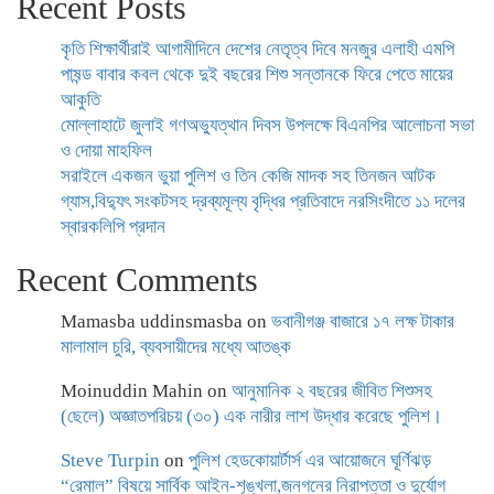
Recent Posts
কৃতি শিক্ষার্থীরাই আগামীদিনে দেশের নেতৃত্ব দিবে মনজুর এলাহী এমপি
পাষন্ড বাবার কবল থেকে দুই বছরের শিশু সন্তানকে ফিরে পেতে মায়ের
আকুতি
মোল্লাহাটে জুলাই গণঅভ্যুত্থান দিবস উপলক্ষে বিএনপির আলোচনা সভা
ও দোয়া মাহফিল
সরাইলে একজন ভুয়া পুলিশ ও তিন কেজি মাদক সহ তিনজন আটক
গ্যাস,বিদ্যুৎ সংকটসহ দ্রব্যমূল্য বৃদ্ধির প্রতিবাদে নরসিংদীতে ১১ দলের
স্বারকলিপি প্রদান
Recent Comments
Mamasba uddinsmasba
on
ভবানীগঞ্জ বাজারে ১৭ লক্ষ টাকার
মালামাল চুরি, ব্যবসায়ীদের মধ্যে আতঙ্ক
Moinuddin Mahin
on
আনুমানিক ২ বছরের জীবিত শিশুসহ
(ছেলে) অজ্ঞাতপরিচয় (৩০) এক নারীর লাশ উদ্ধার করেছে পুলিশ।
Steve Turpin
on
পুলিশ হেডকোয়ার্টার্স এর আয়োজনে ঘূর্ণিঝড়
“রেমাল” বিষয়ে সার্বিক আইন-শৃঙ্খলা,জনগনের নিরাপত্তা ও দুর্যোগ