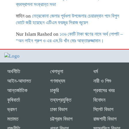
ব্যবস্থাপনা সংক্রান্ত সভা
মাহিন
on
নেত্রকোনা জেলার পূর্বধলা উপজেলার চেয়ারম্যান পদে বিপুল
ভোটে জয়ী হয়েছেন এটিএম ফয়জুর সিরাজ জুয়েল
Nur Islam Rashed
on
১৩৬ কোটি টাকা ঋণের নামে অর্থ লোপাট –
“অন লাইন গ্রুপ ও এর এম.ডি খাঁন মোঃ আক্তারুজ্জামান।
অর্থনীতি
খেলাধুলা
ধর্ম
আইন-আদালত
গণমাধ্যম
নারী ও শিশু
আন্তর্জাতিক
চাকুরি
প্রবাসের খবর
কৃষিবার্তা
তথ্যপ্রযুক্তি
বিনোদন
ভ্রমণ
ঢাকা বিভাগ
সিলেট বিভাগ
মতামত
চট্টগ্রাম বিভাগ
রাজশাহী বিভাগ
রাজনীতি
খুলনা বিভাগ
ময়মনসিংহ বিভাগ