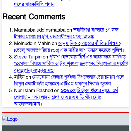
দলের স্বারকলিপি প্রদান
Recent Comments
Mamasba uddinsmasba
on
ভবানীগঞ্জ বাজারে ১৭ লক্ষ
টাকার মালামাল চুরি, ব্যবসায়ীদের মধ্যে আতঙ্ক
Moinuddin Mahin
on
আনুমানিক ২ বছরের জীবিত শিশুসহ
(ছেলে) অজ্ঞাতপরিচয় (৩০) এক নারীর লাশ উদ্ধার করেছে পুলিশ।
Steve Turpin
on
পুলিশ হেডকোয়ার্টার্স এর আয়োজনে ঘূর্ণিঝড়
“রেমাল” বিষয়ে সার্বিক আইন-শৃঙ্খলা,জনগনের নিরাপত্তা ও দুর্যোগ
ব্যবস্থাপনা সংক্রান্ত সভা
মাহিন
on
নেত্রকোনা জেলার পূর্বধলা উপজেলার চেয়ারম্যান পদে
বিপুল ভোটে জয়ী হয়েছেন এটিএম ফয়জুর সিরাজ জুয়েল
Nur Islam Rashed
on
১৩৬ কোটি টাকা ঋণের নামে অর্থ
লোপাট – “অন লাইন গ্রুপ ও এর এম.ডি খাঁন মোঃ
আক্তারুজ্জামান।