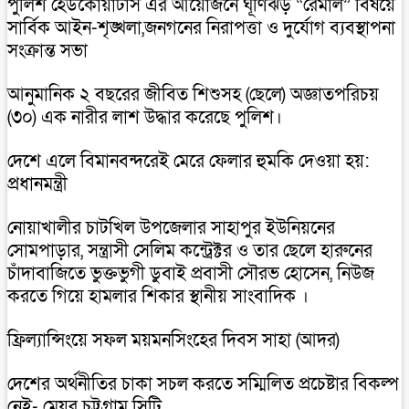
পুলিশ হেডকোয়ার্টার্স এর আয়োজনে ঘূর্ণিঝড় “রেমাল” বিষয়ে
সার্বিক আইন-শৃঙ্খলা,জনগনের নিরাপত্তা ও দুর্যোগ ব্যবস্থাপনা
সংক্রান্ত সভা
আনুমানিক ২ বছরের জীবিত শিশুসহ (ছেলে) অজ্ঞাতপরিচয়
(৩০) এক নারীর লাশ উদ্ধার করেছে পুলিশ।
দেশে এলে বিমানবন্দরেই মেরে ফেলার হুমকি দেওয়া হয়:
প্রধানমন্ত্রী
নোয়াখালীর চাটখিল উপজেলার সাহাপুর ইউনিয়নের
সোমপাড়ার, সন্ত্রাসী সেলিম কন্ট্রেক্টর ও তার ছেলে হারুনের
চাঁদাবাজিতে ভুক্তভুগী ডুবাই প্রবাসী সৌরভ হোসেন, নিউজ
করতে গিয়ে হামলার শিকার স্থানীয় সাংবাদিক ।
ফ্রিল্যান্সিংয়ে সফল ময়মনসিংহের দিবস সাহা (আদর)
দেশের অর্থনীতির চাকা সচল করতে সম্মিলিত প্রচেষ্টার বিকল্প
নেই- মেয়র চট্টগ্রাম সিটি