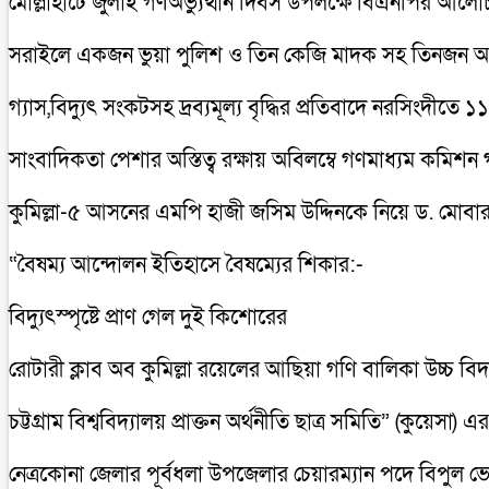
মোল্লাহাটে জুলাই গণঅভ্যুত্থান দিবস উপলক্ষে বিএনপির আল
সরাইলে একজন ভুয়া পুলিশ ও তিন কেজি মাদক সহ তিনজন
গ্যাস,বিদ্যুৎ সংকটসহ দ্রব্যমূল্য বৃদ্ধির প্রতিবাদে নরসিংদীতে ১
সাংবাদিকতা পেশার অস্তিত্ব রক্ষায় অবিলম্বে গণমাধ্যম কমিশ
কুমিল্লা-৫ আসনের এমপি হাজী জসিম উদ্দিনকে নিয়ে ড. মোবা
“বৈষম্য আন্দোলন ইতিহাসে বৈষম্যের শিকার:-
বিদ্যুৎস্পৃষ্টে প্রাণ গেল দুই কিশোরের
রোটারী ক্লাব অব কুমিল্লা রয়েলের আছিয়া গণি বালিকা উচ্চ বি
চট্টগ্রাম বিশ্ববিদ্যালয় প্রাক্তন অর্থনীতি ছাত্র সমিতি” (কুয়ে
নেত্রকোনা জেলার পূর্বধলা উপজেলার চেয়ারম্যান পদে বিপুল ভ