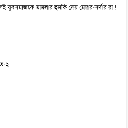
লেই যুবসমাজকে মামলার হুমকি দেয় মেম্বার-সর্দার রা !
হত-২