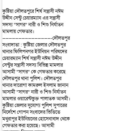
কুষ্টিয়া দৌলতপুরে শির্ষ সন্ত্রাসী নঈম
উদ্দীন সেন্টু চেয়ারম্যান এর সন্ত্রাসী
সদস্য “সাগর” নারী ও শিশু নির্যাতন
মামলায় গেফতার।
———————————————-দৌলতপুর
সংবাদাতা : কুষ্টিয়া জেলার দৌলতপুর
থানার ফিলিপনগর ইউনিয়ন পরিষদের
চেয়ারম্যান শির্ষ সন্ত্রাসী নঈম উদ্দীন
সেন্টুর সন্ত্রাসী সদস্য বিভিন্ন মামলার
আসামী “সাগর” কে গেফতার করেছে
দৌলতপুর থানা পুলিশ। দৌলতপুর
থানার দারোগা কামরুল ইসলাম জানান
আসামী “সাগর” নারী ও শিশু নির্যাতন
মামলার ওয়ারেন্টভুক্ত পালাতক আসমী।
কুষ্টিয়া জেলার সুযোগ্য পুলিশ সুপারের
নির্দেশে গোপন সংবাদের ভিত্তিতে
মথুরাপুর ইউনিয়নের হোসেনাবাদ থেকে
গেফতার করা হয়েছে। আসামী