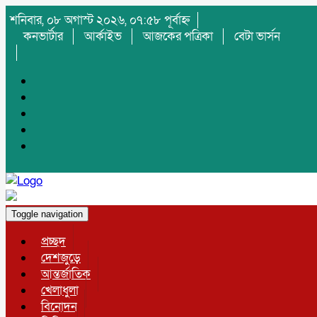
শনিবার, ০৮ অগাস্ট ২০২৬, ০৭:৫৮ পূর্বাহ্ন
কনভার্টার
আর্কাইভ
আজকের পত্রিকা
বেটা ভার্সন
Toggle navigation
প্রচ্ছদ
দেশজুড়ে
আন্তর্জাতিক
খেলাধুলা
বিনোদন