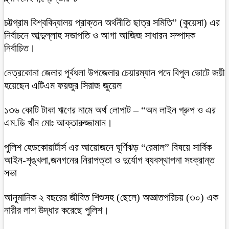
চট্টগ্রাম বিশ্ববিদ্যালয় প্রাক্তন অর্থনীতি ছাত্র সমিতি” (কুয়েসা) এর
নির্বাচনে আব্দুল্লাহ সভাপতি ও আগা আজিজ সাধারন সম্পাদক
নির্বাচিত।
নেত্রকোনা জেলার পূর্বধলা উপজেলার চেয়ারম্যান পদে বিপুল ভোটে জয়ী
হয়েছেন এটিএম ফয়জুর সিরাজ জুয়েল
১৩৬ কোটি টাকা ঋণের নামে অর্থ লোপাট – “অন লাইন গ্রুপ ও এর
এম.ডি খাঁন মোঃ আক্তারুজ্জামান।
পুলিশ হেডকোয়ার্টার্স এর আয়োজনে ঘূর্ণিঝড় “রেমাল” বিষয়ে সার্বিক
আইন-শৃঙ্খলা,জনগনের নিরাপত্তা ও দুর্যোগ ব্যবস্থাপনা সংক্রান্ত
সভা
আনুমানিক ২ বছরের জীবিত শিশুসহ (ছেলে) অজ্ঞাতপরিচয় (৩০) এক
নারীর লাশ উদ্ধার করেছে পুলিশ।