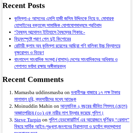
Recent Posts
কুমিল্লা-৫ আসনের এমপি হাজী জসিম উদ্দিনকে নিয়ে ড. মোবারক
হোসাইনের বক্তব্যে সামাজিক যোগাযোগমাধ্যমে প্রতিবাদ
“বৈষম্য আন্দোলন ইতিহাসে বৈষম্যের শিকার:-
বিদ্যুৎস্পৃষ্টে প্রাণ গেল দুই কিশোরের
রোটারী ক্লাব অব কুমিল্লা রয়েলের আছিয়া গণি বালিকা উচ্চ বিদ্যালয়ে
বৃক্ষরোপন ও বিতরণ
বাংলাদেশ সাংবাদিক সংস্থা (বাসাস) দেশের সাংবাদিকদের অধিকার ও
পেশাগত মর্যাদা রক্ষায় অঙ্গীকারবদ্ধ
Recent Comments
Mamasba uddinsmasba
on
ভবানীগঞ্জ বাজারে ১৭ লক্ষ টাকার
মালামাল চুরি, ব্যবসায়ীদের মধ্যে আতঙ্ক
Moinuddin Mahin
on
আনুমানিক ২ বছরের জীবিত শিশুসহ (ছেলে)
অজ্ঞাতপরিচয় (৩০) এক নারীর লাশ উদ্ধার করেছে পুলিশ।
Steve Turpin
on
পুলিশ হেডকোয়ার্টার্স এর আয়োজনে ঘূর্ণিঝড় “রেমাল”
বিষয়ে সার্বিক আইন-শৃঙ্খলা,জনগনের নিরাপত্তা ও দুর্যোগ ব্যবস্থাপনা