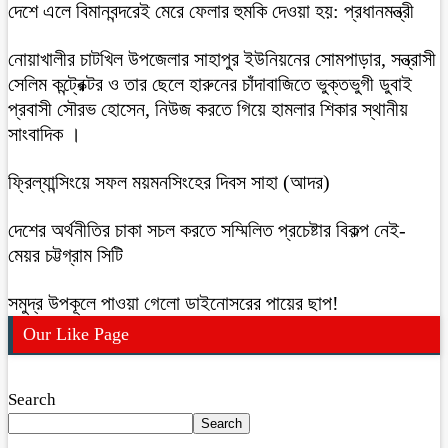
দেশে এলে বিমানবন্দরেই মেরে ফেলার হুমকি দেওয়া হয়: প্রধানমন্ত্রী
নোয়াখালীর চাটখিল উপজেলার সাহাপুর ইউনিয়নের সোমপাড়ার, সন্ত্রাসী
সেলিম কন্ট্রেক্টর ও তার ছেলে হারুনের চাঁদাবাজিতে ভুক্তভুগী ডুবাই
প্রবাসী সৌরভ হোসেন, নিউজ করতে গিয়ে হামলার শিকার স্থানীয়
সাংবাদিক ।
ফ্রিল্যান্সিংয়ে সফল ময়মনসিংহের দিবস সাহা (আদর)
দেশের অর্থনীতির চাকা সচল করতে সম্মিলিত প্রচেষ্টার বিকল্প নেই-
মেয়র চট্টগ্রাম সিটি
সমুদ্র উপকূলে পাওয়া গেলো ডাইনোসরের পায়ের ছাপ!
Our Like Page
Search
Search