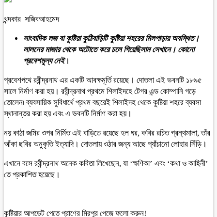
খন্দকার সজিবআহমেদ
সাংবাদিক লজ বা কুষ্টিয়া কুঠিবাড়িটি কুষ্টিয়া শহরের মিলপাড়ায় অবস্থিত।
লালনের মাজার থেকে অটোতে করে চলে গিয়েছিলাম সেখানে। কোনো
প্রবেশমূল্য নেই
।
প্রবেশপথে রবীন্দ্রনাথ এর একটি আবক্ষমূর্তি রয়েছে। দোতলা এই ভবনটি ১৮৯৫
সালে নির্মাণ করা হয়। রবীন্দ্রনাথ প্রথমে শিলাইদহে টেগর এন্ড কোম্পানি গড়ে
তোলেন৷ ব্যবসায়িক সুবিধার্থে প্রথম বছরেই শিলাইদহ থেকে কুষ্টিয়া শহরে ব্যবসা
স্থানান্তর করা হয় এবং এ ভবনটি নির্মাণ করা হয়।
নয় কাঠা জমির ওপর নির্মিত এই বাড়িতে রয়েছে হল ঘর, কবির রচিত গ্রন্থমালা, তাঁর
আঁকা ছবির অনুকৃতি ইত্যাদি। দোতলায় ওঠার জন্য আছে প্যাঁচানো লোহার সিঁড়ি।
এখানে বসে রবীন্দ্রনাথ অনেক কবিতা লিখেছেন, যা ‘ক্ষণিকা’ এবং ‘কথা ও কাহিনী’
তে প্রকাশিত হয়েছে।
কুষ্টিয়ার আপডেট পেতে প্রাণের মিরপুর পেজে ফলো করুন!