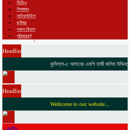
ভিডিও
শিক্ষাঙ্গন
লাইফস্টাইল
ছবিঘর
সকল বিভাগ
পরিবারবর্গ
Headline
কুমিল্লা-৫ আসনের এমপি হাজী জসিম উদ্দিনকে ন
Headline
Wellcome to our website...
/
জাতীয়