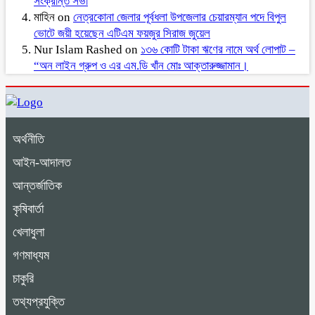
সংক্রান্ত সভা
মাহিন
on
নেত্রকোনা জেলার পূর্বধলা উপজেলার চেয়ারম্যান পদে বিপুল
ভোটে জয়ী হয়েছেন এটিএম ফয়জুর সিরাজ জুয়েল
Nur Islam Rashed
on
১৩৬ কোটি টাকা ঋণের নামে অর্থ লোপাট –
“অন লাইন গ্রুপ ও এর এম.ডি খাঁন মোঃ আক্তারুজ্জামান।
অর্থনীতি
আইন-আদালত
আন্তর্জাতিক
কৃষিবার্তা
খেলাধুলা
গণমাধ্যম
চাকুরি
তথ্যপ্রযুক্তি