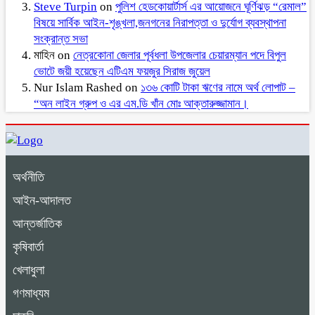
Steve Turpin
on
পুলিশ হেডকোয়ার্টার্স এর আয়োজনে ঘূর্ণিঝড় “রেমাল”
বিষয়ে সার্বিক আইন-শৃঙ্খলা,জনগনের নিরাপত্তা ও দুর্যোগ ব্যবস্থাপনা
সংক্রান্ত সভা
মাহিন
on
নেত্রকোনা জেলার পূর্বধলা উপজেলার চেয়ারম্যান পদে বিপুল
ভোটে জয়ী হয়েছেন এটিএম ফয়জুর সিরাজ জুয়েল
Nur Islam Rashed
on
১৩৬ কোটি টাকা ঋণের নামে অর্থ লোপাট –
“অন লাইন গ্রুপ ও এর এম.ডি খাঁন মোঃ আক্তারুজ্জামান।
অর্থনীতি
আইন-আদালত
আন্তর্জাতিক
কৃষিবার্তা
খেলাধুলা
গণমাধ্যম