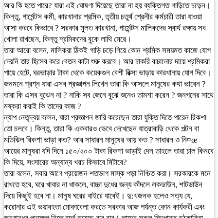
আর কি হতে পারে? যারা এই ঘোষণা দিয়েছে তারা না হয় ব্যক্তিগত গাড়িতে চড়েন।
কিন্তু, গার্মেন্টস কর্মী, কারখানার শ্রমিক, তৃতীয় চতুর্থ শ্রেনীর কর্মচারী তারা যাওয়া
আসা করবে কিভাবে ? সরকার মুলত কারখানা, গার্মেন্টস মালিকদের স্বার্থ রক্ষায় সব
খোলা রাখছেন, কিন্তু শ্রমিকদের বুকে লাথি মেরে।
তারা আরো বলেন, মালিকরা ঠিকই গাড়ি চড়ে গিয়ে কোন শ্রমিক সময়মত কাজে যোগ
দেয়নি তার হিসেব করে বেতন কাটা শুরু করবে। আর চাকরি বাচানোর দায়ে শ্রমিকরা
পায়ে হেটে, ঘরভাড়ার টাকা থেকে কয়েকগুন বেশী রিক্সা ভাড়ায় কারখানায় যোগ দিবে।
জনমনে প্রশ্ন যারা এসব প্রজ্ঞাপন লিখেন তারা কি আসলে মানুষের কথা ভাবেন ?
তারা কি এসব বুঝেন না ? নাকি সব জেনে বুঝে শুনেও তামশা করেন ? জনগনের সাথে
মষ্করা করাই কি তাদের কাজ ?
ন্যাপ নেতৃদ্বয় বলেন, যারা প্রজ্ঞাপন জারি করেছেন তারা যুক্তি দিতে পারেন রিকশা
তো চলবে। কিন্তু, তারা কি একবারও ভেবে দেখেছেন যাত্রাবাড়ি থেকে পল্টন বা
মতিঝিল রিকশা ভাড়া কত? আর সাধারন মানুষের আয় কত ? সাধারন ও নি¤œ
আয়ের মানুষরা যদি দিনে ১৫০/২০০ টাকা রিকশা ভাড়াই দেন তাহলে তারা চাল কিনবে
কি দিয়ে, সংসারের অন্যান্য খরচ কিভাবে মিটাবে?
তারা বলেন, সবার আগে প্রয়োজন শতভাগ মাস্ক পড়া নিশ্চিত করা। সরকারকে মনে
রাখতে হবে, ঘরে খাবার না থাকলে, বাচ্চা দুধের জন্য কাঁদলে লকডাউন, শাটডাউন
দিয়ে কিছুই হবে না। মানুষ ঘরের বাইরে যাবেই। দু:খজনক হলেও সত্য যে,
করোনার এই ভয়াবহতা মোকাবেলা করতে সরকার আজ পর্যন্ত কোন কার্যকরী এবং