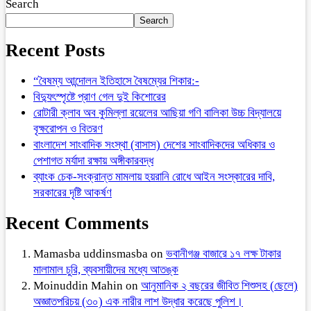
Search
Search
Recent Posts
“বৈষম্য আন্দোলন ইতিহাসে বৈষম্যের শিকার:-
বিদ্যুৎস্পৃষ্টে প্রাণ গেল দুই কিশোরের
রোটারী ক্লাব অব কুমিল্লা রয়েলের আছিয়া গণি বালিকা উচ্চ বিদ্যালয়ে
বৃক্ষরোপন ও বিতরণ
বাংলাদেশ সাংবাদিক সংস্থা (বাসাস) দেশের সাংবাদিকদের অধিকার ও
পেশাগত মর্যাদা রক্ষায় অঙ্গীকারবদ্ধ
ব্যাংক চেক-সংক্রান্ত মামলায় হয়রানি রোধে আইন সংস্কারের দাবি,
সরকারের দৃষ্টি আকর্ষণ
Recent Comments
Mamasba uddinsmasba
on
ভবানীগঞ্জ বাজারে ১৭ লক্ষ টাকার
মালামাল চুরি, ব্যবসায়ীদের মধ্যে আতঙ্ক
Moinuddin Mahin
on
আনুমানিক ২ বছরের জীবিত শিশুসহ (ছেলে)
অজ্ঞাতপরিচয় (৩০) এক নারীর লাশ উদ্ধার করেছে পুলিশ।