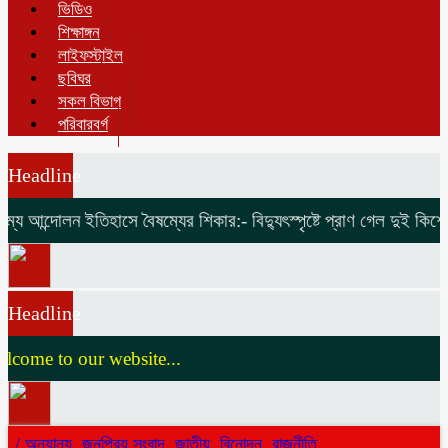
ভিডিও
শিক্ষাঙ্গন
লাইফস্টাইল
ছবিঘর
সকল বিভাগ
পরিবারবর্গ
Headline
য আন্দোলন ইতিহাসে বৈষম্যের শিকার:-
বিদ্যুৎস্পৃষ্টে প্রাণ গেল দুই কিশোরে
Headline
ome to our website...
/
অন্যান্য
,
জনপ্রিয় সংবাদ
,
জাতীয়
,
বিনোদন
,
রাজনীতি