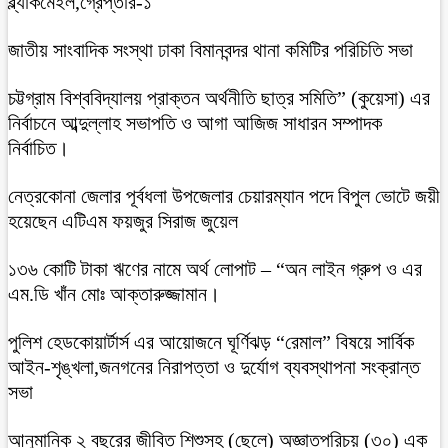
ব্ল্যাকমেইল,গ্রেপ্তার-১
জাতীয় সাংবাদিক সংস্থা ঢাকা বিমানবন্দর থানা কমিটির পরিচিতি সভা
চট্টগ্রাম বিশ্ববিদ্যালয় প্রাক্তন অর্থনীতি ছাত্র সমিতি” (কুয়েসা) এর
নির্বাচনে আব্দুল্লাহ সভাপতি ও আগা আজিজ সাধারন সম্পাদক
নির্বাচিত।
নেত্রকোনা জেলার পূর্বধলা উপজেলার চেয়ারম্যান পদে বিপুল ভোটে জয়ী
হয়েছেন এটিএম ফয়জুর সিরাজ জুয়েল
১৩৬ কোটি টাকা ঋণের নামে অর্থ লোপাট – “অন লাইন গ্রুপ ও এর
এম.ডি খাঁন মোঃ আক্তারুজ্জামান।
পুলিশ হেডকোয়ার্টার্স এর আয়োজনে ঘূর্ণিঝড় “রেমাল” বিষয়ে সার্বিক
আইন-শৃঙ্খলা,জনগনের নিরাপত্তা ও দুর্যোগ ব্যবস্থাপনা সংক্রান্ত
সভা
আনুমানিক ২ বছরের জীবিত শিশুসহ (ছেলে) অজ্ঞাতপরিচয় (৩০) এক