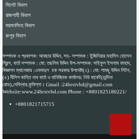
সিলেট বিভাগ
রাজশাহী বিভাগ
ময়মনসিংহ বিভাগ
রংপুর বিভাগ
সম্পাদক ও প্রকাশক: আবছার উদ্দিন, সহ- সম্পাদক : ইন্জিনিয়ার মহাসিন হোসেন
প্রিন্স, বার্তা সম্পাদক : মো: তছলিম উদ্দিন উপ-সম্পাদক: সাইফুল ইসলাম ফাহাদ,
বিজ্ঞাপন ম্যানেজার :এমদাদুল হক সরকার উপদেষ্টা(২) : মো: শামছু উদ্দিন লিটন,
(৫) দীলিপ কান্তি নাথ বার্তা ও বানিজ্যিক কার্যালয়: নিউ মার্কেট(চান্দিনা
রোড),দেবিদ্বার,কুমিল্লা। Gmail :24hrstvbd@gmail.com
Website:www.24hrstvbd.com Phone : +8801825180221/
+8801821715715