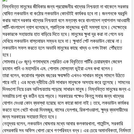
নিম্নবিত্ত মানুষের জীবিকার জন্য প্রয়োজনীয় খাদ্যের নিশ্চয়তা না থাকেলে সরকার
ঘোষিত লকডাউন বা কঠোর লকডাউন কোনটাই কার্যকর হবে না। জনগনকে ঘরবন্দি
করার আগে দরকার খাদ্যের নিশ্চয়তা বলে মন্তব্য করে বাংলাদেশ ন্যাশনাল আওয়ামী
পার্টি-বাংলাদেশ ন্যাপ বলেছেন, প্রান্তিক মানুষদের খুবই সমস্যা হবে। সেক্ষেত্রে
সরকারকে সহায়তার হাত বাড়িয়ে দিতে হবে। মানুষের ক্ষুধা দূর করা না গেলে ভয়
দেখিয়ে লকডাউন বাস্তবায়ন সম্ভব হবে না। ক্ষুধার্ত পেট লকডাউন বোঝে না।
লকডাউন সফল করতে হলে অভাবি মানুষের কাছে খাদ্য ও নগদ টাকা পৌঁছাতে
হবে।
সোমবার (২৮ জুন) গণমাধ্যমে প্রেরিত এক বিবৃতিতে পার্টির চেয়ারম্যান জেবেল
রহমান গানি ও মহাসচিব এম. গোলাম মোস্তফা ভুইয়া এসব কথা বলেন।
তারা বলেন, করোনার প্রথম বছরের ক্ষয়ক্ষতি এখনও সাধারন মানুষ সামলে উঠতে
পারে নাই। এর মধ্যে দ্বীতিয় ঠেউ সাধারন মানুষকে অসহায় করে তুলেছে। সামনের
দিনগুলো নিয়ে চরম অনিশ্চয়তায় পড়েছে সাধারন মানুষ। নিম্নবিত্ত মানুষের জন্য এ
সময়টায় চলা খুব কঠিন হয়ে পড়বে। সরকারের পক্ষেও কিন্তু সবার জন্য খাদ্যের
যোগান দেওয়া কোন ব্যবস্থা হয়েছে বলে কারো জানা নাই। তবে, লকডাউন কার্যকর
করতে হলে খেটে খাওয়া দিনমজুর, বাসের হেলপার, রিকশাওয়ালা, ক্ষুদ্র ব্যবসায়ীদের
জন্য সরকারের সহায়তা দিতে হবে।
নেতৃদ্বয় বলেন, লকডাউন ঘোষনার মধ্যে আবার কলকারখানা, গার্মেন্টস, সরকারি
বেসরকারি সব অফিস খোলা রেখে গণপরিবহন বন্ধ। এর চেয়ে অমানবিকতা, নির্মমতা