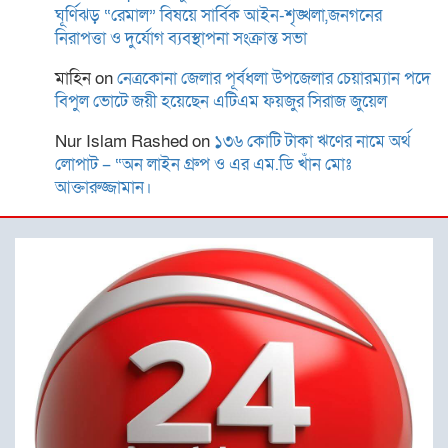
ঘূর্ণিঝড় “রেমাল” বিষয়ে সার্বিক আইন-শৃঙ্খলা,জনগনের
নিরাপত্তা ও দুর্যোগ ব্যবস্থাপনা সংক্রান্ত সভা
মাহিন
on
নেত্রকোনা জেলার পূর্বধলা উপজেলার চেয়ারম্যান পদে
রোটারী ক্লাব অব কুমিল্লা রয়েলের
বিপুল ভোটে জয়ী হয়েছেন এটিএম ফয়জুর সিরাজ জুয়েল
আছিয়া গণি বালিকা উচ্চ
বিদ্যালয়ে বৃক্ষরোপন ও বিতরণ
Nur Islam Rashed
on
১৩৬ কোটি টাকা ঋণের নামে অর্থ
লোপাট – “অন লাইন গ্রুপ ও এর এম.ডি খাঁন মোঃ
আক্তারুজ্জামান।