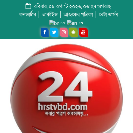
রবিবার, ০৯ অগাস্ট ২০২৬, ০৬:২৭ অপরাহ্ন
কনভার্টার
আর্কাইভ
আজকের পত্রিকা
বেটা ভার্সন
BN
EN