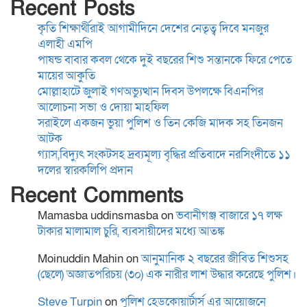
Recent Posts
দলের স্বারকলিপি প্রদান
কৃতি শিক্ষার্থীরাই আগামীদিনে দেশের নেতৃত্ব দিবে মনজুর
এলাহী এমপি
সাংবাদিকতা পেশার অস্তিত্ব রক্ষায়
পাষন্ড বাবার কবল থেকে দুই বছরের শিশু সন্তানকে ফিরে পেতে
অবিলম্বে গণমাধ্যম কমিশন গঠন
মায়ের আকুতি
করুন
মোল্লাহাটে জুলাই গণঅভ্যুত্থান দিবস উপলক্ষে বিএনপির
আলোচনা সভা ও দোয়া মাহফিল
সরাইলে একজন ভুয়া পুলিশ ও তিন কেজি মাদক সহ তিনজন
কুমিল্লা-৫ আসনের এমপি হাজী
আটক
জসিম উদ্দিনকে নিয়ে ড. মোবারক
গ্যাস,বিদ্যুৎ সংকটসহ দ্রব্যমূল্য বৃদ্ধির প্রতিবাদে নরসিংদীতে ১১
হোসাইনের বক্তব্যে সামাজিক
দলের স্বারকলিপি প্রদান
যোগাযোগমাধ্যমে প্রতিবাদ
Recent Comments
“বৈষম্য আন্দোলন ইতিহাসে
Mamasba uddinsmasba
on
ভবানীগঞ্জ বাজারে ১৭ লক্ষ
বৈষম্যের শিকার:-
টাকার মালামাল চুরি, ব্যবসায়ীদের মধ্যে আতঙ্ক
Moinuddin Mahin
on
আনুমানিক ২ বছরের জীবিত শিশুসহ
(ছেলে) অজ্ঞাতপরিচয় (৩০) এক নারীর লাশ উদ্ধার করেছে পুলিশ।
বিদ্যুৎস্পৃষ্টে প্রাণ গেল দুই
কিশোরের
Steve Turpin
on
পুলিশ হেডকোয়ার্টার্স এর আয়োজনে