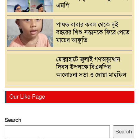
এমপি
পাষন্ড বাবার কবল থেকে দুই
বছরের শিশু সন্তানকে ফিরে পেতে
মায়ের আকুতি
মোল্লাহাটে জুলাই গণঅভ্যুত্থান
দিবস উপলক্ষে বিএনপির
আলোচনা সভা ও দোয়া মাহফিল
সরাইলে একজন ভুয়া পুলিশ ও
Our Like Page
তিন কেজি মাদক সহ তিনজন
আটক
Search
গ্যাস,বিদ্যুৎ সংকটসহ দ্রব্যমূল্য
Search
বৃদ্ধির প্রতিবাদে নরসিংদীতে ১১