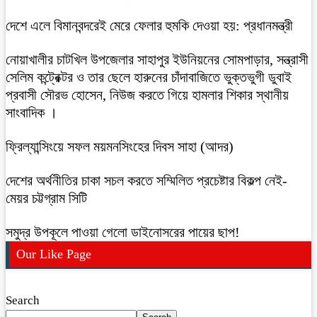
দেশে এলে বিমানবন্দরেই মেরে ফেলার হুমকি দেওয়া হয়: প্রধানমন্ত্রী
নোয়াখালীর চাটখিল উপজেলার সাহাপুর ইউনিয়নের সোমপাড়ার, সন্ত্রাসী
সেলিম কন্ট্রেক্টর ও তার ছেলে হারুনের চাঁদাবাজিতে ভুক্তভুগী ডুবাই
প্রবাসী সৌরভ হোসেন, নিউজ করতে গিয়ে হামলার শিকার স্থানীয়
সাংবাদিক ।
ফ্রিল্যান্সিংয়ে সফল ময়মনসিংহের দিবস সাহা (আদর)
দেশের অর্থনীতির চাকা সচল করতে সম্মিলিত প্রচেষ্টার বিকল্প নেই-
মেয়র চট্টগ্রাম সিটি
সমুদ্র উপকূলে পাওয়া গেলো ডাইনোসরের পায়ের ছাপ!
Our Like Page
Search