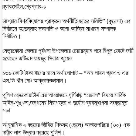
ব্ল্যাকমেইল,গ্রেপ্তার-১
চট্টগ্রাম বিশ্ববিদ্যালয় প্রাক্তন অর্থনীতি ছাত্র সমিতি” (কুয়েসা) এর
নির্বাচনে আব্দুল্লাহ সভাপতি ও আগা আজিজ সাধারন সম্পাদক
নির্বাচিত।
নেত্রকোনা জেলার পূর্বধলা উপজেলার চেয়ারম্যান পদে বিপুল ভোটে জয়ী
হয়েছেন এটিএম ফয়জুর সিরাজ জুয়েল
১৩৬ কোটি টাকা ঋণের নামে অর্থ লোপাট – “অন লাইন গ্রুপ ও এর
এম.ডি খাঁন মোঃ আক্তারুজ্জামান।
পুলিশ হেডকোয়ার্টার্স এর আয়োজনে ঘূর্ণিঝড় “রেমাল” বিষয়ে সার্বিক
আইন-শৃঙ্খলা,জনগনের নিরাপত্তা ও দুর্যোগ ব্যবস্থাপনা সংক্রান্ত
সভা
আনুমানিক ২ বছরের জীবিত শিশুসহ (ছেলে) অজ্ঞাতপরিচয় (৩০) এক
নারীর লাশ উদ্ধার করেছে পুলিশ।