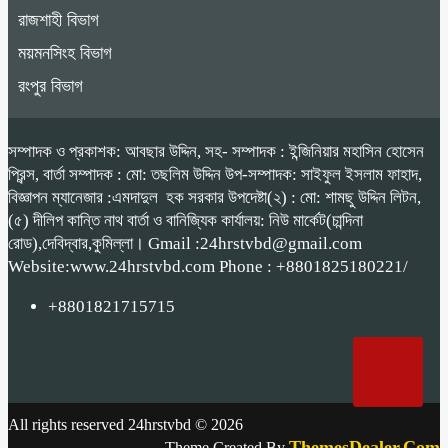
রাজশাহী বিভাগ
ময়মনসিংহ বিভাগ
রংপুর বিভাগ
সম্পাদক ও প্রকাশক: আবছার উদ্দিন, সহ- সম্পাদক : ইন্জিনিয়ার মহাসিন হোসেন
প্রিন্স, বার্তা সম্পাদক : মো: তছলিম উদ্দিন উপ-সম্পাদক: সাইফুল ইসলাম ফাহাদ,
বিজ্ঞাপন ম্যানেজার :এমদাদুল হক সরকার উপদেষ্টা(২) : মো: শামছু উদ্দিন লিটন,
(৫) দীলিপ কান্তি নাথ বার্তা ও বানিজ্যিক কার্যালয়: নিউ মার্কেট(চান্দিনা
রোড),দেবিদ্বার,কুমিল্লা। Gmail :24hrstvbd@gmail.com
Website:www.24hrstvbd.com Phone : +8801825180221/
+8801821715715
All rights reserved 24hrstvbd © 2026
ThemesDealer.Com
Theme Created By