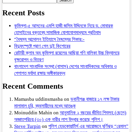
Search
Recent Posts
কুমিল্লা-৫ আসনের এমপি হাজী জসিম উদ্দিনকে নিয়ে ড. মোবারক
হোসাইনের বক্তব্যে সামাজিক যোগাযোগমাধ্যমে প্রতিবাদ
“বৈষম্য আন্দোলন ইতিহাসে বৈষম্যের শিকার:-
বিদ্যুৎস্পৃষ্টে প্রাণ গেল দুই কিশোরের
রোটারী ক্লাব অব কুমিল্লা রয়েলের আছিয়া গণি বালিকা উচ্চ বিদ্যালয়ে
বৃক্ষরোপন ও বিতরণ
বাংলাদেশ সাংবাদিক সংস্থা (বাসাস) দেশের সাংবাদিকদের অধিকার ও
পেশাগত মর্যাদা রক্ষায় অঙ্গীকারবদ্ধ
Recent Comments
Mamasba uddinsmasba
on
ভবানীগঞ্জ বাজারে ১৭ লক্ষ টাকার
মালামাল চুরি, ব্যবসায়ীদের মধ্যে আতঙ্ক
Moinuddin Mahin
on
আনুমানিক ২ বছরের জীবিত শিশুসহ (ছেলে)
অজ্ঞাতপরিচয় (৩০) এক নারীর লাশ উদ্ধার করেছে পুলিশ।
Steve Turpin
on
পুলিশ হেডকোয়ার্টার্স এর আয়োজনে ঘূর্ণিঝড় “রেমাল”