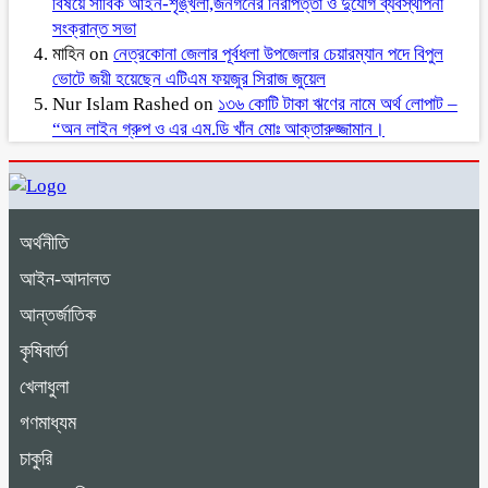
বিষয়ে সার্বিক আইন-শৃঙ্খলা,জনগনের নিরাপত্তা ও দুর্যোগ ব্যবস্থাপনা
সংক্রান্ত সভা
মাহিন
on
নেত্রকোনা জেলার পূর্বধলা উপজেলার চেয়ারম্যান পদে বিপুল
ভোটে জয়ী হয়েছেন এটিএম ফয়জুর সিরাজ জুয়েল
Nur Islam Rashed
on
১৩৬ কোটি টাকা ঋণের নামে অর্থ লোপাট –
“অন লাইন গ্রুপ ও এর এম.ডি খাঁন মোঃ আক্তারুজ্জামান।
অর্থনীতি
আইন-আদালত
আন্তর্জাতিক
কৃষিবার্তা
খেলাধুলা
গণমাধ্যম
চাকুরি