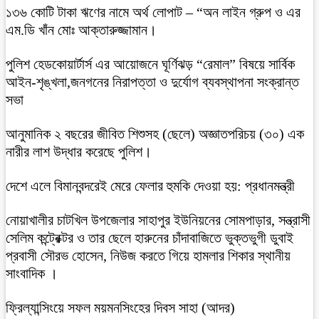
১৩৬ কোটি টাকা ঋণের নামে অর্থ লোপাট – “অন লাইন গ্রুপ ও এর
এম.ডি খাঁন মোঃ আক্তারুজ্জামান।
পুলিশ হেডকোয়ার্টার্স এর আয়োজনে ঘূর্ণিঝড় “রেমাল” বিষয়ে সার্বিক
আইন-শৃঙ্খলা,জনগনের নিরাপত্তা ও দুর্যোগ ব্যবস্থাপনা সংক্রান্ত
সভা
আনুমানিক ২ বছরের জীবিত শিশুসহ (ছেলে) অজ্ঞাতপরিচয় (৩০) এক
নারীর লাশ উদ্ধার করেছে পুলিশ।
দেশে এলে বিমানবন্দরেই মেরে ফেলার হুমকি দেওয়া হয়: প্রধানমন্ত্রী
নোয়াখালীর চাটখিল উপজেলার সাহাপুর ইউনিয়নের সোমপাড়ার, সন্ত্রাসী
সেলিম কন্ট্রেক্টর ও তার ছেলে হারুনের চাঁদাবাজিতে ভুক্তভুগী ডুবাই
প্রবাসী সৌরভ হোসেন, নিউজ করতে গিয়ে হামলার শিকার স্থানীয়
সাংবাদিক ।
ফ্রিল্যান্সিংয়ে সফল ময়মনসিংহের দিবস সাহা (আদর)