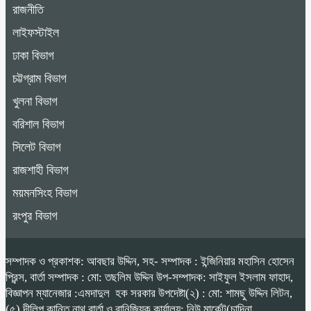
রাজনীতি
লাইফস্টাইল
ঢাকা বিভাগ
চট্টগ্রাম বিভাগ
খুলনা বিভাগ
বরিশাল বিভাগ
সিলেট বিভাগ
রাজশাহী বিভাগ
ময়মনসিংহ বিভাগ
রংপুর বিভাগ
সম্পাদক ও প্রকাশক: আবছার উদ্দিন, সহ- সম্পাদক : ইন্জিনিয়ার মহাসিন হোসেন
প্রিন্স, বার্তা সম্পাদক : মো: তছলিম উদ্দিন উপ-সম্পাদক: সাইফুল ইসলাম ফাহাদ,
বিজ্ঞাপন ম্যানেজার :এমদাদুল হক সরকার উপদেষ্টা(২) : মো: শামছু উদ্দিন লিটন,
(৫) দীলিপ কান্তি নাথ বার্তা ও বানিজ্যিক কার্যালয়: নিউ মার্কেট(চান্দিনা