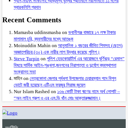
গ্যাস,বিদ্যুৎ সংকটসহ দ্রব্যমূল্য বৃদ্ধির প্রতিবাদে নরসিংদীতে ১১ দলের
স্বারকলিপি প্রদান
Recent Comments
Mamasba uddinsmasba
on
ভবানীগঞ্জ বাজারে ১৭ লক্ষ টাকার
মালামাল চুরি, ব্যবসায়ীদের মধ্যে আতঙ্ক
Moinuddin Mahin
on
আনুমানিক ২ বছরের জীবিত শিশুসহ (ছেলে)
অজ্ঞাতপরিচয় (৩০) এক নারীর লাশ উদ্ধার করেছে পুলিশ।
Steve Turpin
on
পুলিশ হেডকোয়ার্টার্স এর আয়োজনে ঘূর্ণিঝড় “রেমাল”
বিষয়ে সার্বিক আইন-শৃঙ্খলা,জনগনের নিরাপত্তা ও দুর্যোগ ব্যবস্থাপনা
সংক্রান্ত সভা
মাহিন
on
নেত্রকোনা জেলার পূর্বধলা উপজেলার চেয়ারম্যান পদে বিপুল
ভোটে জয়ী হয়েছেন এটিএম ফয়জুর সিরাজ জুয়েল
Nur Islam Rashed
on
১৩৬ কোটি টাকা ঋণের নামে অর্থ লোপাট –
“অন লাইন গ্রুপ ও এর এম.ডি খাঁন মোঃ আক্তারুজ্জামান।