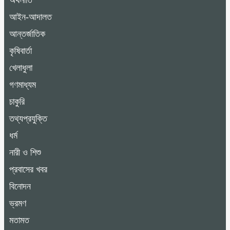
অর্থনীতি
আইন-আদালত
আন্তর্জাতিক
কৃষিবার্তা
খেলাধুলা
গণমাধ্যম
চাকুরি
তথ্যপ্রযুক্তি
ধর্ম
নারী ও শিশু
প্রবাসের খবর
বিনোদন
ভ্রমণ
মতামত