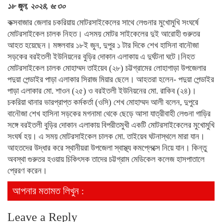
১৮ জুন, ২০২৪, ৬:৩০
কক্সবাজার জেলার চকরিয়ায় মোটরসাইকেলের সাথে লেগুনার মুখোমুখি সংঘর্ষে
মোটরসাইকেল চালক নিহত। এসময় মোটর সাইকেলের দুই আরোহী গুরুতর
আহত হয়েছেন। মঙ্গলবার ১৮ই জুন, দুপুর ১ টার দিকে শেখ হাসিনা বানৌজা
সড়কের বরইতলী ইউনিয়নের বুড়ির দোকান এলাকায় এ দুর্ঘটনা ঘটে।নিহত
মোটরসাইকেল চালক মোহাম্মদ তাইয়েব (২৮) চট্টগ্রামের লোহাগাড়া উপজেলার
পদুয়া পেন্ডাইর পাড়া এলাকার সিরাজ মিয়ার ছেলে। আহতরা হলেন- পদুয়া পেন্ডাইর
পাড়া এলাকার মো. শাওন (২৫) ও বরইতলী ইউনিয়নের মো. রাকিব (২৪)।
চকরিয়া থানার ভারপ্রাপ্ত কর্মকর্তা (ওসি) শেখ মোহাম্মদ আলী বলেন, দুপুরে
বানৌজা শেখ হাসিনা সড়কের মগনামা থেকে ছেড়ে আসা যাত্রীবাহী লেগুনা গাড়ির
সঙ্গে বরইতলী বুড়ির দোকান এলাকায় বিপরীতমুখী একটি মোটরসাইকেলের মুখোমুখি
সংঘর্ষ হয়। এ সময় মোটরসাইকেল চালক মো. তাইয়েব ঘটনাস্থলে মারা যান।
আহতদের উদ্ধার করে স্থানীয়রা উপজেলা স্বাস্থ্য কমপ্লেক্সে নিয়ে যান। কিন্তু
অবস্থা গুরুতর হওয়ায় চিকিৎসক তাদের চট্টগ্রাম মেডিকেল কলেজ হাসপাতালে
প্রেরণ করেন।
আপনার মতামত লিখুন :
Leave a Reply