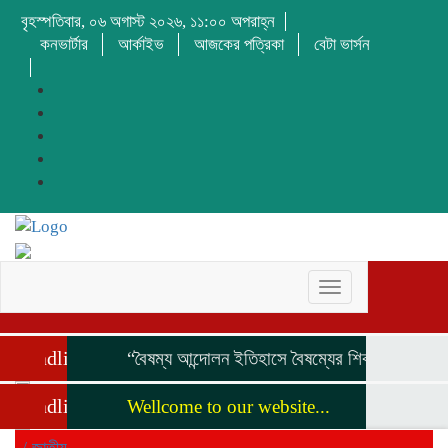
বৃহস্পতিবার, ০৬ অগাস্ট ২০২৬, ১১:০০ অপরাহ্ন
কনভার্টার
আর্কাইভ
আজকের পত্রিকা
বেটা ভার্সন
Toggle
navigation
Headline
“বৈষম্য আন্দোলন ইতিহাসে বৈষম্যের শিকার:-
বিদ্যুৎস্প
Headline
Wellcome to our website...
/
জাতীয়