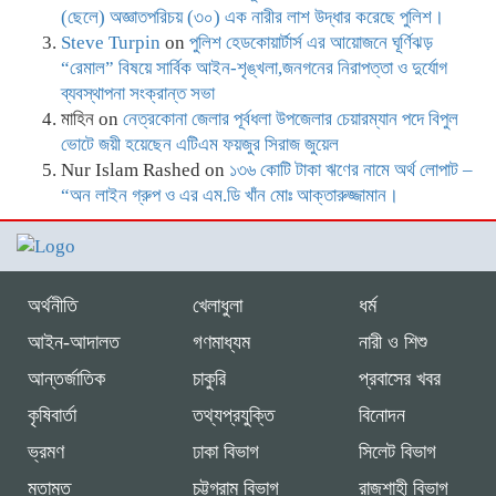
(ছেলে) অজ্ঞাতপরিচয় (৩০) এক নারীর লাশ উদ্ধার করেছে পুলিশ।
Steve Turpin
on
পুলিশ হেডকোয়ার্টার্স এর আয়োজনে ঘূর্ণিঝড়
“রেমাল” বিষয়ে সার্বিক আইন-শৃঙ্খলা,জনগনের নিরাপত্তা ও দুর্যোগ
ব্যবস্থাপনা সংক্রান্ত সভা
মাহিন
on
নেত্রকোনা জেলার পূর্বধলা উপজেলার চেয়ারম্যান পদে বিপুল
ভোটে জয়ী হয়েছেন এটিএম ফয়জুর সিরাজ জুয়েল
Nur Islam Rashed
on
১৩৬ কোটি টাকা ঋণের নামে অর্থ লোপাট –
“অন লাইন গ্রুপ ও এর এম.ডি খাঁন মোঃ আক্তারুজ্জামান।
অর্থনীতি
খেলাধুলা
ধর্ম
আইন-আদালত
গণমাধ্যম
নারী ও শিশু
আন্তর্জাতিক
চাকুরি
প্রবাসের খবর
কৃষিবার্তা
তথ্যপ্রযুক্তি
বিনোদন
ভ্রমণ
ঢাকা বিভাগ
সিলেট বিভাগ
মতামত
চট্টগ্রাম বিভাগ
রাজশাহী বিভাগ