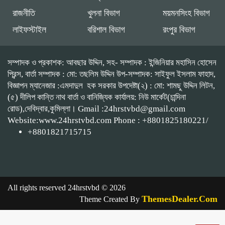
রাজনীতি
খুলনা বিভাগ
ময়মনসিংহ বিভাগ
লাইফস্টাইল
বরিশাল বিভাগ
রংপুর বিভাগ
সম্পাদক ও প্রকাশক: আবছার উদ্দিন, সহ- সম্পাদক : ইন্জিনিয়ার মহাসিন হোসেন
প্রিন্স, বার্তা সম্পাদক : মো: তছলিম উদ্দিন উপ-সম্পাদক: সাইফুল ইসলাম ফাহাদ,
বিজ্ঞাপন ম্যানেজার :এমদাদুল হক সরকার উপদেষ্টা(২) : মো: শামছু উদ্দিন লিটন,
(৫) দীলিপ কান্তি নাথ বার্তা ও বানিজ্যিক কার্যালয়: নিউ মার্কেট(চান্দিনা
রোড),দেবিদ্বার,কুমিল্লা। Gmail :24hrstvbd@gmail.com
Website:www.24hrstvbd.com Phone : +8801825180221/
+8801821715715
All rights reserved 24hrstvbd © 2026
ThemesDealer.Com
Theme Created By