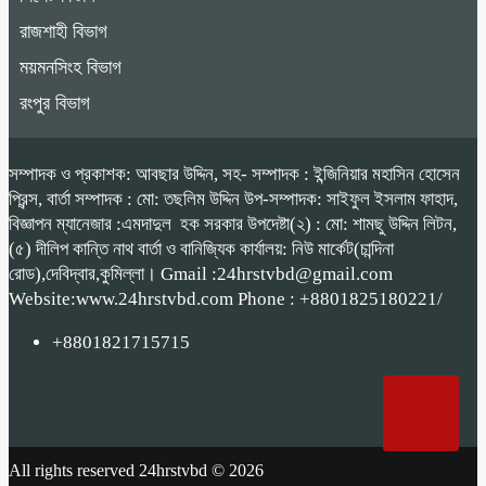
রাজশাহী বিভাগ
ময়মনসিংহ বিভাগ
রংপুর বিভাগ
সম্পাদক ও প্রকাশক: আবছার উদ্দিন, সহ- সম্পাদক : ইন্জিনিয়ার মহাসিন হোসেন
প্রিন্স, বার্তা সম্পাদক : মো: তছলিম উদ্দিন উপ-সম্পাদক: সাইফুল ইসলাম ফাহাদ,
বিজ্ঞাপন ম্যানেজার :এমদাদুল হক সরকার উপদেষ্টা(২) : মো: শামছু উদ্দিন লিটন,
(৫) দীলিপ কান্তি নাথ বার্তা ও বানিজ্যিক কার্যালয়: নিউ মার্কেট(চান্দিনা
রোড),দেবিদ্বার,কুমিল্লা। Gmail :24hrstvbd@gmail.com
Website:www.24hrstvbd.com Phone : +8801825180221/
+8801821715715
All rights reserved 24hrstvbd © 2026