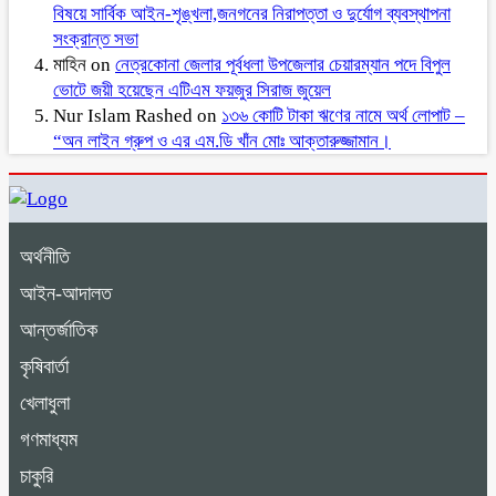
বিষয়ে সার্বিক আইন-শৃঙ্খলা,জনগনের নিরাপত্তা ও দুর্যোগ ব্যবস্থাপনা
সংক্রান্ত সভা
মাহিন
on
নেত্রকোনা জেলার পূর্বধলা উপজেলার চেয়ারম্যান পদে বিপুল
ভোটে জয়ী হয়েছেন এটিএম ফয়জুর সিরাজ জুয়েল
Nur Islam Rashed
on
১৩৬ কোটি টাকা ঋণের নামে অর্থ লোপাট –
“অন লাইন গ্রুপ ও এর এম.ডি খাঁন মোঃ আক্তারুজ্জামান।
অর্থনীতি
আইন-আদালত
আন্তর্জাতিক
কৃষিবার্তা
খেলাধুলা
গণমাধ্যম
চাকুরি