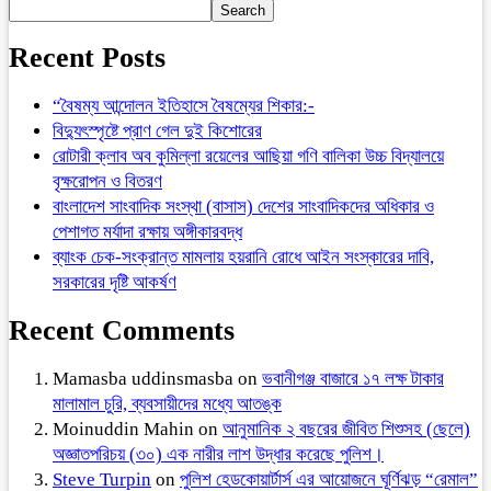
Search
Recent Posts
“বৈষম্য আন্দোলন ইতিহাসে বৈষম্যের শিকার:-
বিদ্যুৎস্পৃষ্টে প্রাণ গেল দুই কিশোরের
রোটারী ক্লাব অব কুমিল্লা রয়েলের আছিয়া গণি বালিকা উচ্চ বিদ্যালয়ে
বৃক্ষরোপন ও বিতরণ
বাংলাদেশ সাংবাদিক সংস্থা (বাসাস) দেশের সাংবাদিকদের অধিকার ও
পেশাগত মর্যাদা রক্ষায় অঙ্গীকারবদ্ধ
ব্যাংক চেক-সংক্রান্ত মামলায় হয়রানি রোধে আইন সংস্কারের দাবি,
সরকারের দৃষ্টি আকর্ষণ
Recent Comments
Mamasba uddinsmasba
on
ভবানীগঞ্জ বাজারে ১৭ লক্ষ টাকার
মালামাল চুরি, ব্যবসায়ীদের মধ্যে আতঙ্ক
Moinuddin Mahin
on
আনুমানিক ২ বছরের জীবিত শিশুসহ (ছেলে)
অজ্ঞাতপরিচয় (৩০) এক নারীর লাশ উদ্ধার করেছে পুলিশ।
Steve Turpin
on
পুলিশ হেডকোয়ার্টার্স এর আয়োজনে ঘূর্ণিঝড় “রেমাল”