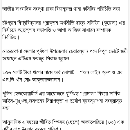
জাতীয় সাংবাদিক সংস্থা ঢাকা বিমানবন্দর থানা কমিটির পরিচিতি সভা
চট্টগ্রাম বিশ্ববিদ্যালয় প্রাক্তন অর্থনীতি ছাত্র সমিতি” (কুয়েসা) এর
নির্বাচনে আব্দুল্লাহ সভাপতি ও আগা আজিজ সাধারন সম্পাদক
নির্বাচিত।
নেত্রকোনা জেলার পূর্বধলা উপজেলার চেয়ারম্যান পদে বিপুল ভোটে জয়ী
হয়েছেন এটিএম ফয়জুর সিরাজ জুয়েল
১৩৬ কোটি টাকা ঋণের নামে অর্থ লোপাট – “অন লাইন গ্রুপ ও এর
এম.ডি খাঁন মোঃ আক্তারুজ্জামান।
পুলিশ হেডকোয়ার্টার্স এর আয়োজনে ঘূর্ণিঝড় “রেমাল” বিষয়ে সার্বিক
আইন-শৃঙ্খলা,জনগনের নিরাপত্তা ও দুর্যোগ ব্যবস্থাপনা সংক্রান্ত
সভা
আনুমানিক ২ বছরের জীবিত শিশুসহ (ছেলে) অজ্ঞাতপরিচয় (৩০) এক
নারীর লাশ উদ্ধার করেছে পুলিশ।