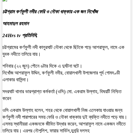
চট্টগ্রাম কর্ণফুলী নদীর ফেরি ও নৌকা ধাক্কায় এক জন নিখোঁজ
আহমাদুল রহমান
24Hrs tv প্রতিনিধি,
চট্টগ্রামের কর্ণফুলী নদী কালুরঘাট নৌকা থেকে ছিটকে পড়ে আশরাফুল, নামে এক
যুবক নদীতে তলিয়ে যায়।
শনিবার (২২ জুন) পৌনে ৬টার দিকে এ দুর্ঘটনা ঘটে।
নিখোঁজ আশরাফুল উদ্দিন, কর্ণফুলী নদীর, বোয়ালখালী উপজেলার পূর্ব গোমদণ্ডী
এলাকার বাসিন্দা।
সদরঘাট থানার ভারপ্রাপ্ত কর্মকর্তা (ওসি) মো. একরাম উল্লাহ, বিষয়টি নিশ্চিত
করেন
ওসি একরাম উল্লাহ বলেন, শহর থেকে বোয়ালখালী নিজ এলেকায় যাওয়ার জন্য
কর্ণফুলী নদী পারাপারের সময় ফেরি ও নৌকা ধাক্কায় দুই ব্যক্তি নদীতে পড়ে যায়।
এসময় স্থানীয়রা একজনকে জীবিত উদ্ধার করেন, আশরাফুল নামে একজন নদীতে
তলিয়ে যায়। এরপর নৌপুলিশ, ফায়ার সার্ভিস,ডুবুরি দলসহ