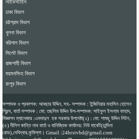
লাইফস্টাইল
ঢাকা বিভাগ
চট্টগ্রাম বিভাগ
খুলনা বিভাগ
বরিশাল বিভাগ
সিলেট বিভাগ
রাজশাহী বিভাগ
ময়মনসিংহ বিভাগ
রংপুর বিভাগ
সম্পাদক ও প্রকাশক: আবছার উদ্দিন, সহ- সম্পাদক : ইন্জিনিয়ার মহাসিন হোসেন
প্রিন্স, বার্তা সম্পাদক : মো: তছলিম উদ্দিন উপ-সম্পাদক: সাইফুল ইসলাম ফাহাদ,
বিজ্ঞাপন ম্যানেজার :এমদাদুল হক সরকার উপদেষ্টা(২) : মো: শামছু উদ্দিন লিটন,
(৫) দীলিপ কান্তি নাথ বার্তা ও বানিজ্যিক কার্যালয়: নিউ মার্কেট(চান্দিনা
রোড),দেবিদ্বার,কুমিল্লা। Gmail :24hrstvbd@gmail.com