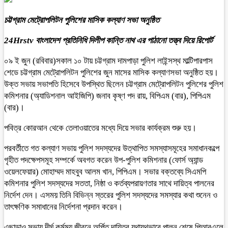
চট্টগ্রাম মেট্রোপলিটন পুলিশের মাসিক কল্যাণ সভা অনুষ্ঠিত
24Hrstv বাংলাদেশ প্রতিনিধি দিলীপ কান্তি নাথ এর পাঠানো তত্ত্ব দিয়ে রিপোর্ট
০৯ ই জুন (রবিবার)সকাল ১০ টায় চট্টগ্রাম দামপাড়া পুলিশ লাইন্সস্থ মাল্টিপারপাস
শেডে চট্টগ্রাম মেট্রোপলিটন পুলিশের জুন মাসের মাসিক কল্যাণসভা অনুষ্ঠিত হয়।
উক্ত সভায় সভাপতি হিসেবে উপস্থিত ছিলেন চট্টগ্রাম মেট্রোপলিটন পুলিশের পুলিশ
কমিশনার (অ্যাডিশনাল আইজিপি) জনাব কৃষ্ণ পদ রায়, বিপিএম (বার), পিপিএম
(বার)।
পবিত্র কোরআন থেকে তেলাওয়াতের মধ্যে দিয়ে সভার কার্যক্রম শুরু হয়।
পরবর্তীতে গত কল্যাণ সভায় পুলিশ সদস্যদের উত্থাপিত সমস্যাসমূহের সমাধানকল্পে
গৃহীত পদক্ষেপসমূহ সম্পর্কে অবগত করেন উপ-পুলিশ কমিশনার (ফোর্স অ্যান্ড
ওয়েলফেয়ার) মোহাম্মদ মাহবুব আলম খান, পিপিএম। সভার বক্তব্যে সিএমপি
কমিশনার পুলিশ সদস্যদের সততা, নিষ্ঠা ও কর্তব্যপরায়ণতার সাথে দায়িত্ব পালনের
নির্দেশ দেন। এসময় তিনি বিভিন্ন স্তরের পুলিশ সদস্যদের সমস্যার কথা শুনেন ও
তাৎক্ষণিক সমাধানের নির্দেশনা প্রদান করেন।
এছাড়াও সভায় দীর্ঘ কর্মময় জীবনে অর্পিত দায়িত্ব যথাযথভাবে পালন শেষে পিআরএলে