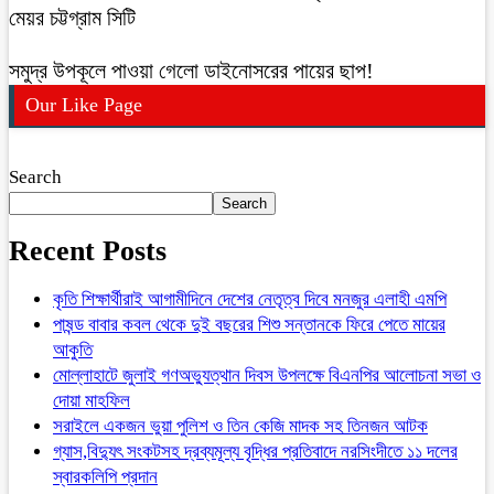
মেয়র চট্টগ্রাম সিটি
সমুদ্র উপকূলে পাওয়া গেলো ডাইনোসরের পায়ের ছাপ!
Our Like Page
Search
Search
Recent Posts
কৃতি শিক্ষার্থীরাই আগামীদিনে দেশের নেতৃত্ব দিবে মনজুর এলাহী এমপি
পাষন্ড বাবার কবল থেকে দুই বছরের শিশু সন্তানকে ফিরে পেতে মায়ের
আকুতি
মোল্লাহাটে জুলাই গণঅভ্যুত্থান দিবস উপলক্ষে বিএনপির আলোচনা সভা ও
দোয়া মাহফিল
সরাইলে একজন ভুয়া পুলিশ ও তিন কেজি মাদক সহ তিনজন আটক
গ্যাস,বিদ্যুৎ সংকটসহ দ্রব্যমূল্য বৃদ্ধির প্রতিবাদে নরসিংদীতে ১১ দলের
স্বারকলিপি প্রদান