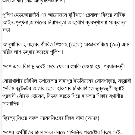
এম.ডি খাঁন মোঃ আক্তারুজ্জামান।
পুলিশ হেডকোয়ার্টার্স এর আয়োজনে ঘূর্ণিঝড় “রেমাল” বিষয়ে সার্বিক
আইন-শৃঙ্খলা,জনগনের নিরাপত্তা ও দুর্যোগ ব্যবস্থাপনা সংক্রান্ত
সভা
আনুমানিক ২ বছরের জীবিত শিশুসহ (ছেলে) অজ্ঞাতপরিচয় (৩০) এক
নারীর লাশ উদ্ধার করেছে পুলিশ।
দেশে এলে বিমানবন্দরেই মেরে ফেলার হুমকি দেওয়া হয়: প্রধানমন্ত্রী
নোয়াখালীর চাটখিল উপজেলার সাহাপুর ইউনিয়নের সোমপাড়ার, সন্ত্রাসী
সেলিম কন্ট্রেক্টর ও তার ছেলে হারুনের চাঁদাবাজিতে ভুক্তভুগী ডুবাই
প্রবাসী সৌরভ হোসেন, নিউজ করতে গিয়ে হামলার শিকার স্থানীয়
সাংবাদিক ।
ফ্রিল্যান্সিংয়ে সফল ময়মনসিংহের দিবস সাহা (আদর)
দেশের অর্থনীতির চাকা সচল করতে সম্মিলিত প্রচেষ্টার বিকল্প নেই-