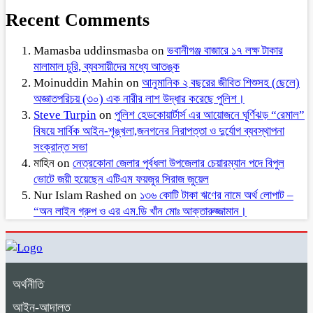
Recent Comments
Mamasba uddinsmasba
on
ভবানীগঞ্জ বাজারে ১৭ লক্ষ টাকার
মালামাল চুরি, ব্যবসায়ীদের মধ্যে আতঙ্ক
Moinuddin Mahin
on
আনুমানিক ২ বছরের জীবিত শিশুসহ (ছেলে)
অজ্ঞাতপরিচয় (৩০) এক নারীর লাশ উদ্ধার করেছে পুলিশ।
Steve Turpin
on
পুলিশ হেডকোয়ার্টার্স এর আয়োজনে ঘূর্ণিঝড় “রেমাল”
বিষয়ে সার্বিক আইন-শৃঙ্খলা,জনগনের নিরাপত্তা ও দুর্যোগ ব্যবস্থাপনা
সংক্রান্ত সভা
মাহিন
on
নেত্রকোনা জেলার পূর্বধলা উপজেলার চেয়ারম্যান পদে বিপুল
ভোটে জয়ী হয়েছেন এটিএম ফয়জুর সিরাজ জুয়েল
Nur Islam Rashed
on
১৩৬ কোটি টাকা ঋণের নামে অর্থ লোপাট –
“অন লাইন গ্রুপ ও এর এম.ডি খাঁন মোঃ আক্তারুজ্জামান।
অর্থনীতি
আইন-আদালত