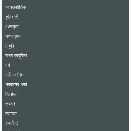
আন্তর্জাতিক
কৃষিবার্তা
খেলাধুলা
গণমাধ্যম
চাকুরি
তথ্যপ্রযুক্তি
ধর্ম
নারী ও শিশু
প্রবাসের খবর
বিনোদন
ভ্রমণ
মতামত
রাজনীতি