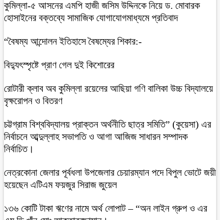
কুমিল্লা-৫ আসনের এমপি হাজী জসিম উদ্দিনকে নিয়ে ড. মোবারক
হোসাইনের বক্তব্যে সামাজিক যোগাযোগমাধ্যমে প্রতিবাদ
“বৈষম্য আন্দোলন ইতিহাসে বৈষম্যের শিকার:-
বিদ্যুৎস্পৃষ্টে প্রাণ গেল দুই কিশোরের
রোটারী ক্লাব অব কুমিল্লা রয়েলের আছিয়া গণি বালিকা উচ্চ বিদ্যালয়ে
বৃক্ষরোপন ও বিতরণ
চট্টগ্রাম বিশ্ববিদ্যালয় প্রাক্তন অর্থনীতি ছাত্র সমিতি” (কুয়েসা) এর
নির্বাচনে আব্দুল্লাহ সভাপতি ও আগা আজিজ সাধারন সম্পাদক
নির্বাচিত।
নেত্রকোনা জেলার পূর্বধলা উপজেলার চেয়ারম্যান পদে বিপুল ভোটে জয়ী
হয়েছেন এটিএম ফয়জুর সিরাজ জুয়েল
১৩৬ কোটি টাকা ঋণের নামে অর্থ লোপাট – “অন লাইন গ্রুপ ও এর