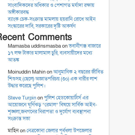
স্থানীয় সরকার নির্বাচনের
সাংবাদিকদের অধিকার ও পেশাগত মর্যাদা রক্ষায়
তফসিল ঘোষণা শিগগিরই:
অঙ্গীকারবদ্ধ
ইসি
ব্যাংক চেক-সংক্রান্ত মামলায় হয়রানি রোধে আইন
সংস্কারের দাবি, সরকারের দৃষ্টি আকর্ষণ
Recent Comments
বাগমারা থানা পরিদর্শন
করলেন রাজশাহী রেঞ্জের
Mamasba uddinsmasba
on
ভবানীগঞ্জ বাজারে
নবাগত ডিআইজি আশিক
১৭ লক্ষ টাকার মালামাল চুরি, ব্যবসায়ীদের মধ্যে
সাঈদ
আতঙ্ক
ময়মনসিংহে কিশোরীকে
Moinuddin Mahin
on
আনুমানিক ২ বছরের জীবিত
ধর্ষণ ও ভিডিও ধারণ করে
শিশুসহ (ছেলে) অজ্ঞাতপরিচয় (৩০) এক নারীর লাশ
ব্ল্যাকমেইল,গ্রেপ্তার-১
উদ্ধার করেছে পুলিশ।
Steve Turpin
on
পুলিশ হেডকোয়ার্টার্স এর
জাতীয় সাংবাদিক সংস্থা ঢাকা
আয়োজনে ঘূর্ণিঝড় “রেমাল” বিষয়ে সার্বিক আইন-
বিমানবন্দর থানা কমিটির
শৃঙ্খলা,জনগনের নিরাপত্তা ও দুর্যোগ ব্যবস্থাপনা
পরিচিতি সভা
সংক্রান্ত সভা
মাহিন
on
নেত্রকোনা জেলার পূর্বধলা উপজেলার