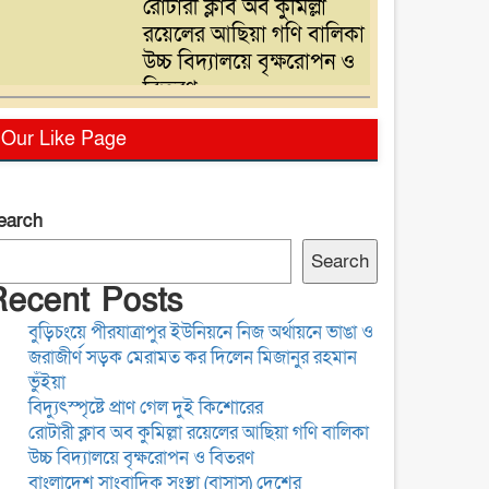
রোটারী ক্লাব অব কুমিল্লা
রয়েলের আছিয়া গণি বালিকা
উচ্চ বিদ্যালয়ে বৃক্ষরোপন ও
বিতরণ
বাংলাদেশ সাংবাদিক সংস্থা
Our Like Page
(বাসাস) দেশের
সাংবাদিকদের অধিকার ও
পেশাগত মর্যাদা রক্ষায়
earch
অঙ্গীকারবদ্ধ
ব্যাংক চেক-সংক্রান্ত মামলায়
Search
হয়রানি রোধে আইন
Recent Posts
সংস্কারের দাবি, সরকারের
বুড়িচংয়ে পীরযাত্রাপুর ইউনিয়নে নিজ অর্থায়নে ভাঙা ও
দৃষ্টি আকর্ষণ
জরাজীর্ণ সড়ক মেরামত কর দিলেন মিজানুর রহমান
ময়মনসিংহে কিশোরীকে
ভুঁইয়া
ধর্ষণ ও ভিডিও ধারণ করে
বিদ্যুৎস্পৃষ্টে প্রাণ গেল দুই কিশোরের
ব্ল্যাকমেইল,গ্রেপ্তার-১
রোটারী ক্লাব অব কুমিল্লা রয়েলের আছিয়া গণি বালিকা
উচ্চ বিদ্যালয়ে বৃক্ষরোপন ও বিতরণ
বাংলাদেশ সাংবাদিক সংস্থা (বাসাস) দেশের