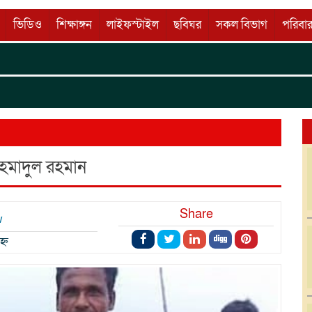
ভিডিও
শিক্ষাঙ্গন
লাইফস্টাইল
ছবিঘর
সকল বিভাগ
পরিবার
বুড়ি
Wellco
হমাদুল রহমান
Share
w
্ন