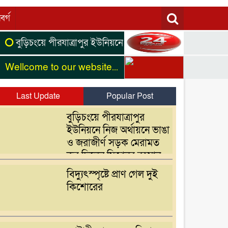
বর্গ
চংয়ে পীরযাত্রাপুর ইউনিয়নে নিজ অর্থায়নে ভাঙা ও জরাজীর্ণ সড়ক 
me to our website...
Last Update
Popular Post
বুড়িচংয়ে পীরযাত্রাপুর
ইউনিয়নে নিজ অর্থায়নে ভাঙা
ও জরাজীর্ণ সড়ক মেরামত
কর দিলেন মিজানুর রহমান
ভুঁইয়া
বিদ্যুৎস্পৃষ্টে প্রাণ গেল দুই
কিশোরের