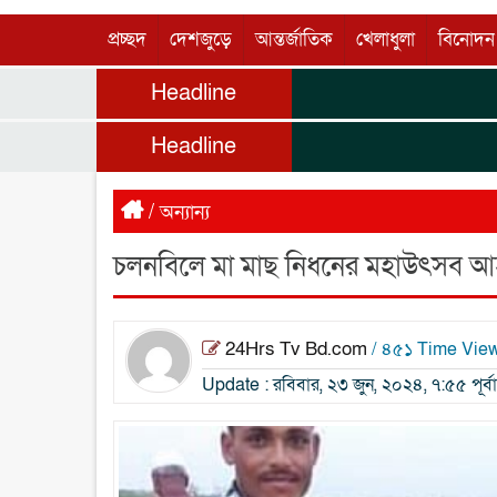
প্রচ্ছদ
দেশজুড়ে
আন্তর্জাতিক
খেলাধুলা
বিনোদন
Headline
Headline
/
অন্যান্য
চলনবিলে মা মাছ নিধনের মহাউৎসব আ
24Hrs Tv Bd.com
/ ৪৫১ Time Vie
Update : রবিবার, ২৩ জুন, ২০২৪, ৭:৫৫ পূর্বাহ