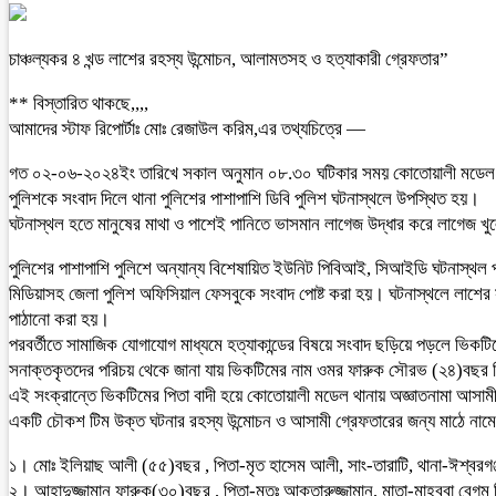
চাঞ্চল্যকর ৪ খন্ড লাশের রহস্য উন্মোচন, আলামতসহ ও হত্যাকারী গ্রেফতার”
** বিস্তারিত থাকছে,,,,
আমাদের স্টাফ রিপোর্টাঃ মোঃ রেজাউল করিম,এর তথ্যচিত্রে —
গত ০২-০৬-২০২৪ইং তারিখে সকাল অনুমান ০৮.৩০ ঘটিকার সময় কোতোয়ালী মডেল থানাধ
পুলিশকে সংবাদ দিলে থানা পুলিশের পাশাপাশি ডিবি পুলিশ ঘটনাস্থলে উপস্থিত হয়।
ঘটনাস্থল হতে মানুষের মাথা ও পাশেই পানিতে ভাসমান লাগেজ উদ্ধার করে লাগেজ খুলে
পুলিশের পাশাপাশি পুলিশে অন্যান্য বিশেষায়িত ইউনিট পিবিআই, সিআইডি ঘটনাস্থল পরি
মিডিয়াসহ জেলা পুলিশ অফিসিয়াল ফেসবুকে সংবাদ পোষ্ট করা হয়। ঘটনাস্থলে লাশের স
পাঠানো করা হয়।
পরবর্তীতে সামাজিক যোগাযোগ মাধ্যমে হত্যাকান্ডের বিষয়ে সংবাদ ছড়িয়ে পড়লে ভিক
সনাক্তকৃতদের পরিচয় থেকে জানা যায় ভিকটিমের নাম ওমর ফারুক সৌরভ (২৪)বছর পিতা
এই সংক্রান্তে ভিকটিমের পিতা বাদী হয়ে কোতোয়ালী মডেল থানায় অজ্ঞাতনামা আসা
একটি চৌকশ টিম উক্ত ঘটনার রহস্য উন্মোচন ও আসামী গ্রেফতারের জন্য মাঠে নামেন। ত
১। মোঃ ইলিয়াছ আলী (৫৫)বছর , পিতা-মৃত হাসেম আলী, সাং-তারাটি, থানা-ঈশ্বরগঞ্
২। আহাদুজ্জামান ফারুক(৩০)বছর , পিতা-মৃতঃ আক্তারুজ্জামান, মাতা-মাহবুবা বেগম