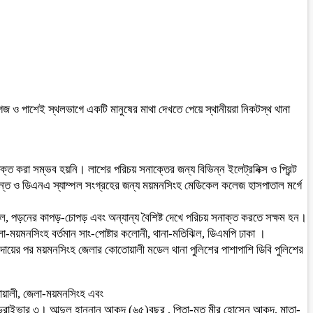
ও পাশেই স্থলভাগে একটি মানুষের মাথা দেখতে পেয়ে স্থানীয়রা নিকটস্থ থানা
্ত করা সম্ভব হয়নি। লাশের পরিচয় সনাক্তের জন্য বিভিন্ন ইলেট্রনিক্স ও প্রিন্ট
াতদন্ত ও ডিএনএ স্যাম্পল সংগ্রহের জন্য ময়মনসিংহ মেডিকেল কলেজ হাসপাতাল মর্গে
্ডল, পড়নের কাপড়-চোপড় এবং অন্যান্য বৈশিষ্ট দেখে পরিচয় সনাক্ত করতে সক্ষম হন।
া-ময়মনসিংহ বর্তমান সাং-পোষ্টার কলোনী, থানা-মতিঝিল, ডিএমপি ঢাকা ।
ায়ের পর ময়মনসিংহ জেলার কোতোয়ালী মডেল থানা পুলিশের পাশাপাশি ডিবি পুলিশের
তোয়ালী, জেলা-ময়মনসিংহ এবং
ড্রাইভার ৩। আব্দুল হান্নান আকন্দ (৬৫)বছর , পিতা-মৃত মীর হোসেন আকন্দ, মাতা-