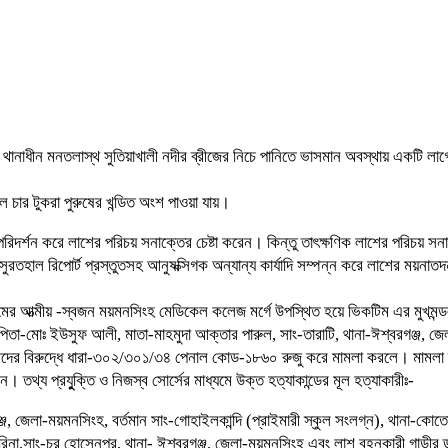
ীন মনতলাস্থ সুতিয়াখালী নদীর ব্রীজের নিচে পানিতে ভাসমান অবস্থায় একটি লাগেজ 
 চার টুকরা পুরুষের খন্ডিত অংশ পাওয়া যায়।
দর্শন করে লাশের পরিচয় সনাক্তের চেষ্টা করেন। কিন্তু তাৎক্ষণিক লাশের পরিচয় সনাক
ুরতহাল রিপোর্ট প্রস্তুতসহ আনুষক্সিগক অন্যান্য কার্যাদি সম্পন্ন করে লাশের ময়ন
টিমের আত্মীয় -স্বজন ময়মনসিংহ মেডিকেল কলেজ মর্গে উপস্থিত হয়ে ভিকটিম এর মুখমন
-মোঃ ইউসুফ আলী, মাতা-মাহমুদা আক্তার পারুল, সাং-তারাটি, থানা-ঈশ্বরগঞ্জ, জেল
মীদের বিরুদ্ধে ধারা-৩০২/৩০১/৩৪ পেনাল কোড-১৮৬০ রুজু করে মামলা করলে। মামলা দ
থ্য প্রযুুক্তি ও নিজস্ব সোর্সের মাধ্যমে উক্ত হত্যাকান্ডের মূল হত্যাকারীঃ-
জ, জেলা-ময়মনসিংহ, বর্তমান সাং-গোহাইলকান্দি (প্রাইমারী স্কুল সংলগ্ন), থানা-কো
 রিনা,সাং-চর হোসেনপুর, থানা- ঈশ্বরগঞ্জ, জেলা-ময়মনসিংহ এবং লাশ বহনকারী গাড়ীর 