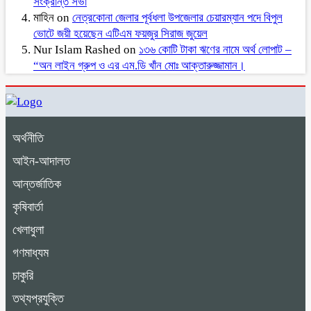
সংক্রান্ত সভা
মাহিন
on
নেত্রকোনা জেলার পূর্বধলা উপজেলার চেয়ারম্যান পদে বিপুল
ভোটে জয়ী হয়েছেন এটিএম ফয়জুর সিরাজ জুয়েল
Nur Islam Rashed
on
১৩৬ কোটি টাকা ঋণের নামে অর্থ লোপাট –
“অন লাইন গ্রুপ ও এর এম.ডি খাঁন মোঃ আক্তারুজ্জামান।
অর্থনীতি
আইন-আদালত
আন্তর্জাতিক
কৃষিবার্তা
খেলাধুলা
গণমাধ্যম
চাকুরি
তথ্যপ্রযুক্তি