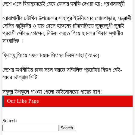
দেশে এলে বিমানবন্দরেই মেরে ফেলার হুমকি দেওয়া হয়: প্রধানমন্ত্রী
নোয়াখালীর চাটখিল উপজেলার সাহাপুর ইউনিয়নের সোমপাড়ার, সন্ত্রাসী
সেলিম কন্ট্রেক্টর ও তার ছেলে হারুনের চাঁদাবাজিতে ভুক্তভুগী ডুবাই
প্রবাসী সৌরভ হোসেন, নিউজ করতে গিয়ে হামলার শিকার স্থানীয়
সাংবাদিক ।
ফ্রিল্যান্সিংয়ে সফল ময়মনসিংহের দিবস সাহা (আদর)
দেশের অর্থনীতির চাকা সচল করতে সম্মিলিত প্রচেষ্টার বিকল্প নেই-
মেয়র চট্টগ্রাম সিটি
সমুদ্র উপকূলে পাওয়া গেলো ডাইনোসরের পায়ের ছাপ!
Our Like Page
Search
Search