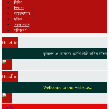
ভিডিও
শিক্ষাঙ্গন
লাইফস্টাইল
ছবিঘর
সকল বিভাগ
পরিবারবর্গ
Headline
কুমিল্লা-৫ আসনের এমপি হাজী জসিম উদ্দিনকে ন
Headline
Wellcome to our website...
/
জাতীয়