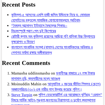
Recent Posts
কুমিল্লা-৫ আসনের এমপি হাজী জসিম উদ্দিনকে নিয়ে ড. মোবারক
হোসাইনের বক্তব্যে সামাজিক যোগাযোগমাধ্যমে প্রতিবাদ
“বৈষম্য আন্দোলন ইতিহাসে বৈষম্যের শিকার:-
বিদ্যুৎস্পৃষ্টে প্রাণ গেল দুই কিশোরের
রোটারী ক্লাব অব কুমিল্লা রয়েলের আছিয়া গণি বালিকা উচ্চ বিদ্যালয়ে
বৃক্ষরোপন ও বিতরণ
বাংলাদেশ সাংবাদিক সংস্থা (বাসাস) দেশের সাংবাদিকদের অধিকার ও
পেশাগত মর্যাদা রক্ষায় অঙ্গীকারবদ্ধ
Recent Comments
Mamasba uddinsmasba
on
ভবানীগঞ্জ বাজারে ১৭ লক্ষ টাকার
মালামাল চুরি, ব্যবসায়ীদের মধ্যে আতঙ্ক
Moinuddin Mahin
on
আনুমানিক ২ বছরের জীবিত শিশুসহ (ছেলে)
অজ্ঞাতপরিচয় (৩০) এক নারীর লাশ উদ্ধার করেছে পুলিশ।
Steve Turpin
on
পুলিশ হেডকোয়ার্টার্স এর আয়োজনে ঘূর্ণিঝড় “রেমাল”
বিষয়ে সার্বিক আইন-শৃঙ্খলা,জনগনের নিরাপত্তা ও দুর্যোগ ব্যবস্থাপনা