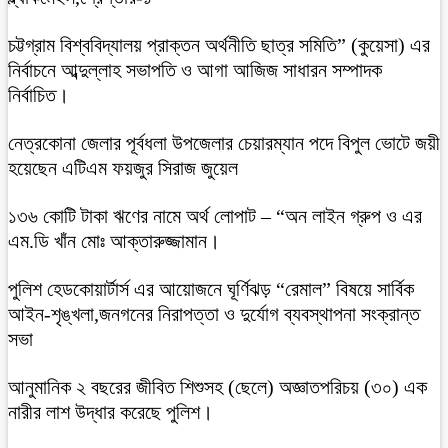
চট্টগ্রাম বিশ্ববিদ্যালয় প্রাক্তন অর্থনীতি ছাত্র সমিতি” (কুয়েসা) এর
নির্বাচনে আব্দুল্লাহ সভাপতি ও আগা আজিজ সাধারন সম্পাদক
নির্বাচিত।
নেত্রকোনা জেলার পূর্বধলা উপজেলার চেয়ারম্যান পদে বিপুল ভোটে জয়ী
হয়েছেন এটিএম ফয়জুর সিরাজ জুয়েল
১৩৬ কোটি টাকা ঋণের নামে অর্থ লোপাট – “অন লাইন গ্রুপ ও এর
এম.ডি খাঁন মোঃ আক্তারুজ্জামান।
পুলিশ হেডকোয়ার্টার্স এর আয়োজনে ঘূর্ণিঝড় “রেমাল” বিষয়ে সার্বিক
আইন-শৃঙ্খলা,জনগনের নিরাপত্তা ও দুর্যোগ ব্যবস্থাপনা সংক্রান্ত
সভা
আনুমানিক ২ বছরের জীবিত শিশুসহ (ছেলে) অজ্ঞাতপরিচয় (৩০) এক
নারীর লাশ উদ্ধার করেছে পুলিশ।