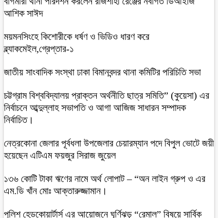
বাগমারা থানা পরিদর্শন করলেন রাজশাহী রেঞ্জের নবাগত ডিআইজি
আশিক সাঈদ
ময়মনসিংহে কিশোরীকে ধর্ষণ ও ভিডিও ধারণ করে
ব্ল্যাকমেইল,গ্রেপ্তার-১
জাতীয় সাংবাদিক সংস্থা ঢাকা বিমানবন্দর থানা কমিটির পরিচিতি সভা
চট্টগ্রাম বিশ্ববিদ্যালয় প্রাক্তন অর্থনীতি ছাত্র সমিতি” (কুয়েসা) এর
নির্বাচনে আব্দুল্লাহ সভাপতি ও আগা আজিজ সাধারন সম্পাদক
নির্বাচিত।
নেত্রকোনা জেলার পূর্বধলা উপজেলার চেয়ারম্যান পদে বিপুল ভোটে জয়ী
হয়েছেন এটিএম ফয়জুর সিরাজ জুয়েল
১৩৬ কোটি টাকা ঋণের নামে অর্থ লোপাট – “অন লাইন গ্রুপ ও এর
এম.ডি খাঁন মোঃ আক্তারুজ্জামান।
পুলিশ হেডকোয়ার্টার্স এর আয়োজনে ঘূর্ণিঝড় “রেমাল” বিষয়ে সার্বিক