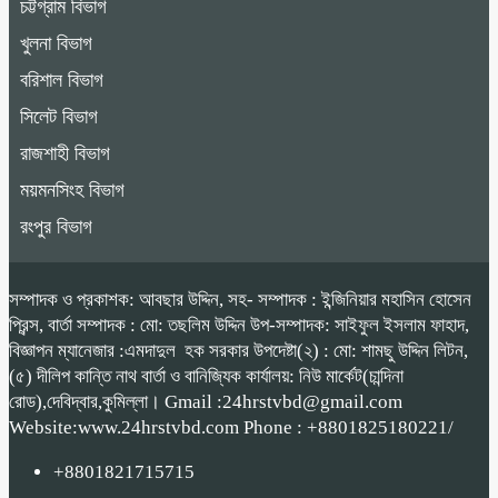
চট্টগ্রাম বিভাগ
খুলনা বিভাগ
বরিশাল বিভাগ
সিলেট বিভাগ
রাজশাহী বিভাগ
ময়মনসিংহ বিভাগ
রংপুর বিভাগ
সম্পাদক ও প্রকাশক: আবছার উদ্দিন, সহ- সম্পাদক : ইন্জিনিয়ার মহাসিন হোসেন
প্রিন্স, বার্তা সম্পাদক : মো: তছলিম উদ্দিন উপ-সম্পাদক: সাইফুল ইসলাম ফাহাদ,
বিজ্ঞাপন ম্যানেজার :এমদাদুল হক সরকার উপদেষ্টা(২) : মো: শামছু উদ্দিন লিটন,
(৫) দীলিপ কান্তি নাথ বার্তা ও বানিজ্যিক কার্যালয়: নিউ মার্কেট(চান্দিনা
রোড),দেবিদ্বার,কুমিল্লা। Gmail :24hrstvbd@gmail.com
Website:www.24hrstvbd.com Phone : +8801825180221/
+8801821715715