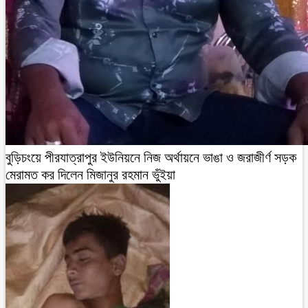
বুড়িচংয়ে পীরযাত্রাপুর ইউনিয়নে নিজ অর্থায়নে ভাঙা ও জরাজীর্ণ সড়ক
মেরামত কর দিলেন মিজানুর রহমান ভুঁইয়া