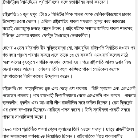
ইন্ডাস্ট্রিজ লিমিটেডের প্রতিনিধিদের সঙ্গে মতবিনিময় সভা করবেন।
রাষ্ট্রপতি ১২ জুন দুপুর ১টা ৪০ মিনিটের দিকে পাবনা থেকে হেলিকপ্টারযোগে ঢাকার
উদ্দেশ্যে রওনা দেবেন। এদিকে রাষ্ট্রপতির পাবনা সফরকে কেন্দ্র করে বরাবরের
মতোই জেলাজুড়ে চলছে আনন্দ উৎসব। রাষ্ট্রপতিকে স্বাগত জানিয়ে পাবনা শহরসহ
বিভিন্ন এলাকায় ব্যানার-ফেস্টুন টাঙাচ্ছেন নেতাকর্মীরা।
দেশের ২২তম রাষ্ট্রপতি বীর মুক্তিযোদ্ধা মো. সাহাবুদ্দিন রাষ্ট্রপতি নির্বাচিত হওয়ার পর
গত বছর প্রথম পাবনায় সফরে এলে তাকে ১৬ মে সরকারি এডওয়ার্ড কলেজ মাঠে
স্মরণকালের বৃহত্তম নাগরিক সংবর্ধনা দেওয়া হয়। পরে রাষ্ট্রপতি আরও দুবার নিজ
জেলা সফরে আসেন। শেষবার তিনি বহুল কাঙ্ক্ষিত পাবনা মেডিকেল কলেজ
হাসপাতালের নির্মাণকাজের উদ্বোধন করেন।
রাষ্ট্রপতি মো. সাহাবুদ্দিনের জন্ম এবং বেড়ে ওঠা পাবনায়। তিনি স্নাতক এবং এলএলবি
পড়েছেন পাবনায়। পরে রাজশাহী বিশ্ববিদ্যালয় থেকে এমএসসি পাশ করেন। পাবনায়
ছাত্রলীগ, যুবলীগ এবং আওয়ামী লীগ রাজনীতির সঙ্গে জড়িত ছিলেন। রেড ক্রিসেন্ট
এর জেলা সম্পাদক হিসেবেও দায়িত্ব পালন করেন। তিনি স্বাধীনতা পরবর্তী সময়ে
পাবনায় সাংবাদিকতা করেন।
১৯৬১ সালে প্রতিষ্ঠিত পাবনা প্রেস ক্লাবের তিনি ২২তম সদস্য। ছাত্র রাজনীতিসহ
নানা সমাজসেবা কর্মকাণ্ডে নিয়োজিত ছিলেন। রাষ্ট্রপতিকে নিয়ে পাবনাবাসীর