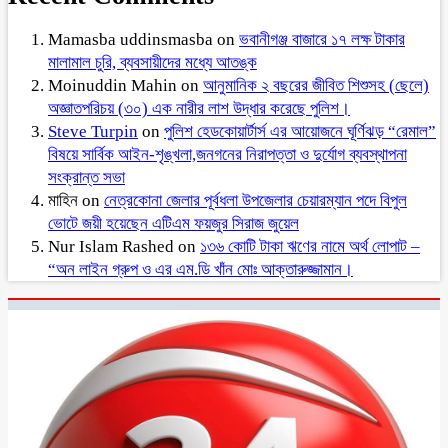
Mamasba uddinsmasba
on
ভবানীগঞ্জ বাজারে ১৭ লক্ষ টাকার
মালামাল চুরি, ব্যবসায়ীদের মধ্যে আতঙ্ক
Moinuddin Mahin
on
আনুমানিক ২ বছরের জীবিত শিশুসহ (ছেলে)
অজ্ঞাতপরিচয় (৩০) এক নারীর লাশ উদ্ধার করেছে পুলিশ।
Steve Turpin
on
পুলিশ হেডকোয়ার্টার্স এর আয়োজনে ঘূর্ণিঝড় “রেমাল”
বিষয়ে সার্বিক আইন-শৃঙ্খলা,জনগনের নিরাপত্তা ও দুর্যোগ ব্যবস্থাপনা
সংক্রান্ত সভা
মাহিন
on
নেত্রকোনা জেলার পূর্বধলা উপজেলার চেয়ারম্যান পদে বিপুল
ভোটে জয়ী হয়েছেন এটিএম ফয়জুর সিরাজ জুয়েল
Nur Islam Rashed
on
১৩৬ কোটি টাকা ঋণের নামে অর্থ লোপাট –
“অন লাইন গ্রুপ ও এর এম.ডি খাঁন মোঃ আক্তারুজ্জামান।