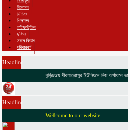
খেলাধুলা
বিনোদন
ভিডিও
শিক্ষাঙ্গন
লাইফস্টাইল
ছবিঘর
সকল বিভাগ
পরিবারবর্গ
Headline
বুড়িচংয়ে পীরযাত্রাপুর ইউনিয়নে নিজ অর্থায়নে ভাঙা ও জরাজী
Headline
Wellcome to our website...