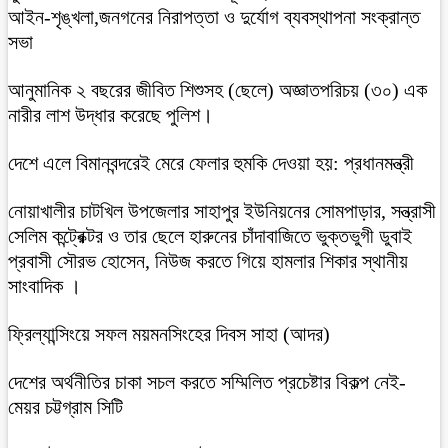
আইন-শৃঙ্খলা,জনগনের নিরাপত্তা ও দুর্যোগ ব্যবস্থাপনা সংক্রান্ত
সভা
আনুমানিক ২ বছরের জীবিত শিশুসহ (ছেলে) অজ্ঞাতপরিচয় (৩০) এক
নারীর লাশ উদ্ধার করেছে পুলিশ।
দেশে এলে বিমানবন্দরেই মেরে ফেলার হুমকি দেওয়া হয়: প্রধানমন্ত্রী
নোয়াখালীর চাটখিল উপজেলার সাহাপুর ইউনিয়নের সোমপাড়ার, সন্ত্রাসী
সেলিম কন্ট্রেক্টর ও তার ছেলে হারুনের চাঁদাবাজিতে ভুক্তভুগী ডুবাই
প্রবাসী সৌরভ হোসেন, নিউজ করতে গিয়ে হামলার শিকার স্থানীয়
সাংবাদিক ।
ফ্রিল্যান্সিংয়ে সফল ময়মনসিংহের দিবস সাহা (আদর)
দেশের অর্থনীতির চাকা সচল করতে সম্মিলিত প্রচেষ্টার বিকল্প নেই-
মেয়র চট্টগ্রাম সিটি