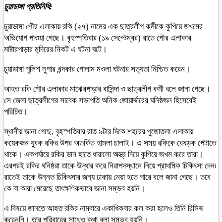
চুয়াডাঙ্গা প্রতিনিধি:
চুয়াডাঙ্গা পৌর এলাকায় রকি (২৭) নামের এক ছাত্রলীগ কর্মীকে কুপিয়ে জখমের
অভিযোগ পাওয়া গেছে। বৃহস্পতিবার (১৯ সেপ্টেম্বর) রাতে পৌর এলাকার
মাষ্টারপাড়ার মন্দিরের নিকট এ ঘটনা ঘটে।
চুয়াডাঙ্গা পুলিশ সুপার খন্দকার গোলাম মওলা ঘটনার সত্যতা নিশ্চিত করেন।
আহত রকি পৌর এলাকার মাঝেরপাড়ার বাসিন্দা ও ছাত্রলীগ কর্মী বলে জানা গেছে।
সে জেলা ছাত্রলীগের সাবেক সভাপতি অনিক জোয়ার্দ্দারের ঘনিষ্ঠজন হিসেবেই
পরিচিত।
স্থানীয় জানা গেছে, বৃহস্পতিবার রাত ৯টার দিকে শহরের পুজোতলা এলাকায়
কয়েকজন যুবক রকির উপর অতর্কিত হামলা চালাই। এ সময় রকিকে বেধড়ক পেটাতে
থাকে। একপর্যায়ে রকির ডান হাতে ধারালো অস্ত্র দিয়ে কুপিয়ে জখম করে তারা।
এরপরই রকির ঘনিষ্ঠরা তাকে উদ্ধার করে নিরাপদস্থানে নিয়ে প্রাথমিক চিকিৎসা দেন৷
রাতেই তাকে উন্নত চিকিৎসার জন্য ঢাকায় নেয়া হতে পারে বলে জানা গেছে। তবে
কে বা কারা মেরেছে তাৎক্ষণিকভাবে জানা সম্ভব হয়নি।
এ বিষয়ে জানতে আহত রকির নাম্বারে একাধিকবার কল করা হলেও তিনি রিসিভ
করেননি। তার পরিবারের সাথেও কথা বলা সম্ভব হয়নি।