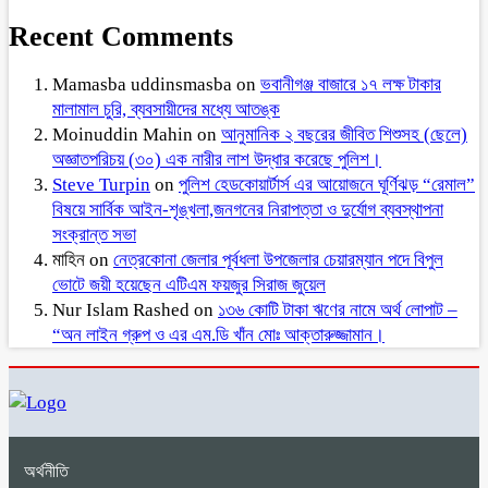
Recent Comments
Mamasba uddinsmasba
on
ভবানীগঞ্জ বাজারে ১৭ লক্ষ টাকার
মালামাল চুরি, ব্যবসায়ীদের মধ্যে আতঙ্ক
Moinuddin Mahin
on
আনুমানিক ২ বছরের জীবিত শিশুসহ (ছেলে)
অজ্ঞাতপরিচয় (৩০) এক নারীর লাশ উদ্ধার করেছে পুলিশ।
Steve Turpin
on
পুলিশ হেডকোয়ার্টার্স এর আয়োজনে ঘূর্ণিঝড় “রেমাল”
বিষয়ে সার্বিক আইন-শৃঙ্খলা,জনগনের নিরাপত্তা ও দুর্যোগ ব্যবস্থাপনা
সংক্রান্ত সভা
মাহিন
on
নেত্রকোনা জেলার পূর্বধলা উপজেলার চেয়ারম্যান পদে বিপুল
ভোটে জয়ী হয়েছেন এটিএম ফয়জুর সিরাজ জুয়েল
Nur Islam Rashed
on
১৩৬ কোটি টাকা ঋণের নামে অর্থ লোপাট –
“অন লাইন গ্রুপ ও এর এম.ডি খাঁন মোঃ আক্তারুজ্জামান।
অর্থনীতি