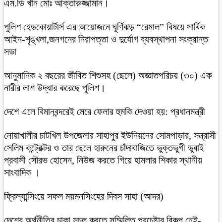
এম.ডি খাঁন মোঃ আক্তারুজ্জামান।
পুলিশ হেডকোয়ার্টার্স এর আয়োজনে ঘূর্ণিঝড় “রেমাল” বিষয়ে সার্বিক
আইন-শৃঙ্খলা,জনগনের নিরাপত্তা ও দুর্যোগ ব্যবস্থাপনা সংক্রান্ত
সভা
আনুমানিক ২ বছরের জীবিত শিশুসহ (ছেলে) অজ্ঞাতপরিচয় (৩০) এক
নারীর লাশ উদ্ধার করেছে পুলিশ।
দেশে এলে বিমানবন্দরেই মেরে ফেলার হুমকি দেওয়া হয়: প্রধানমন্ত্রী
নোয়াখালীর চাটখিল উপজেলার সাহাপুর ইউনিয়নের সোমপাড়ার, সন্ত্রাসী
সেলিম কন্ট্রেক্টর ও তার ছেলে হারুনের চাঁদাবাজিতে ভুক্তভুগী ডুবাই
প্রবাসী সৌরভ হোসেন, নিউজ করতে গিয়ে হামলার শিকার স্থানীয়
সাংবাদিক ।
ফ্রিল্যান্সিংয়ে সফল ময়মনসিংহের দিবস সাহা (আদর)
দেশের অর্থনীতির চাকা সচল করতে সম্মিলিত প্রচেষ্টার বিকল্প নেই-