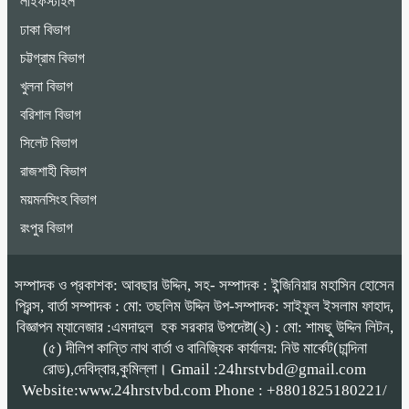
লাইফস্টাইল
ঢাকা বিভাগ
চট্টগ্রাম বিভাগ
খুলনা বিভাগ
বরিশাল বিভাগ
সিলেট বিভাগ
রাজশাহী বিভাগ
ময়মনসিংহ বিভাগ
রংপুর বিভাগ
সম্পাদক ও প্রকাশক: আবছার উদ্দিন, সহ- সম্পাদক : ইন্জিনিয়ার মহাসিন হোসেন
প্রিন্স, বার্তা সম্পাদক : মো: তছলিম উদ্দিন উপ-সম্পাদক: সাইফুল ইসলাম ফাহাদ,
বিজ্ঞাপন ম্যানেজার :এমদাদুল হক সরকার উপদেষ্টা(২) : মো: শামছু উদ্দিন লিটন,
(৫) দীলিপ কান্তি নাথ বার্তা ও বানিজ্যিক কার্যালয়: নিউ মার্কেট(চান্দিনা
রোড),দেবিদ্বার,কুমিল্লা। Gmail :24hrstvbd@gmail.com
Website:www.24hrstvbd.com Phone : +8801825180221/