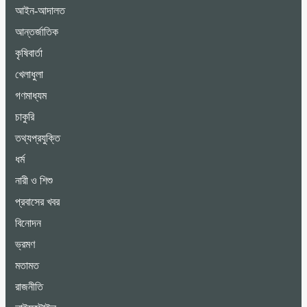
আইন-আদালত
আন্তর্জাতিক
কৃষিবার্তা
খেলাধুলা
গণমাধ্যম
চাকুরি
তথ্যপ্রযুক্তি
ধর্ম
নারী ও শিশু
প্রবাসের খবর
বিনোদন
ভ্রমণ
মতামত
রাজনীতি