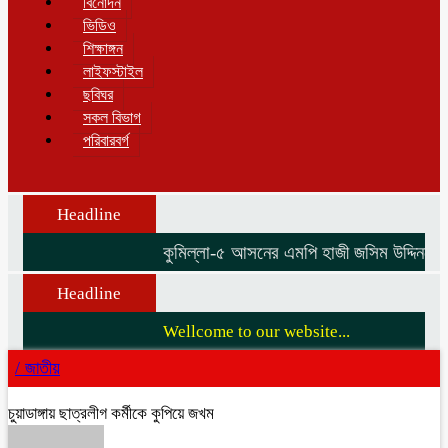
বিনোদন
ভিডিও
শিক্ষাঙ্গন
লাইফস্টাইল
ছবিঘর
সকল বিভাগ
পরিবারবর্গ
Headline
কুমিল্লা-৫ আসনের এমপি হাজী জসিম উদ্দিনকে নিয
Headline
Wellcome to our website...
/
জাতীয়
চুয়াডাঙ্গায় ছাত্রলীগ কর্মীকে কুপিয়ে জখম