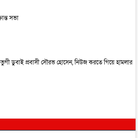
রান্ত সভা
ক্তভুগী ডুবাই প্রবাসী সৌরভ হোসেন, নিউজ করতে গিয়ে হামলার