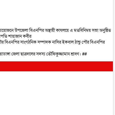
র আয়োজনে উপজেলা বিএনপির অস্থায়ী কাযলয়ে এ মতবিনিময় সভা অনুষ্ঠিত
াপতি শাহাজান কবীর
ৌর বিএনপির সাংগঠনিক সম্পাদক নাসির ইকবাল ঠান্ডু পৌর বিএনপির
য়াডাঙ্গা জেলা ছাত্রদলের সদস্য তৌফিকুজ্জামান শ্রাবণ। ##