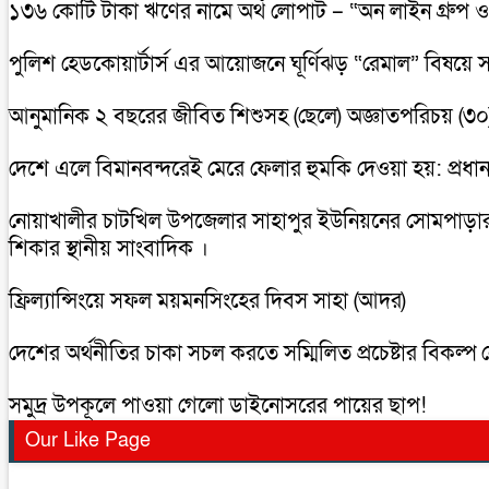
১৩৬ কোটি টাকা ঋণের নামে অর্থ লোপাট – “অন লাইন গ্রুপ ও 
পুলিশ হেডকোয়ার্টার্স এর আয়োজনে ঘূর্ণিঝড় “রেমাল” বিষয়ে সা
আনুমানিক ২ বছরের জীবিত শিশুসহ (ছেলে) অজ্ঞাতপরিচয় (৩০)
দেশে এলে বিমানবন্দরেই মেরে ফেলার হুমকি দেওয়া হয়: প্রধানমন্
নোয়াখালীর চাটখিল উপজেলার সাহাপুর ইউনিয়নের সোমপাড়ার, সন্ত
শিকার স্থানীয় সাংবাদিক ।
ফ্রিল্যান্সিংয়ে সফল ময়মনসিংহের দিবস সাহা (আদর)
দেশের অর্থনীতির চাকা সচল করতে সম্মিলিত প্রচেষ্টার বিকল্প নে
সমুদ্র উপকূলে পাওয়া গেলো ডাইনোসরের পায়ের ছাপ!
Our Like Page