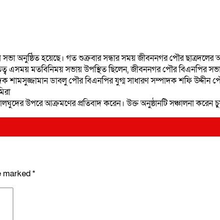
সভা অনুষ্ঠিত হয়েছে। গত শুক্রবার সন্ধার সময় জীবননগর পৌর ছাত্রদলে
ত্ব এসময় মতবিনিময় সভায় উপস্থিত ছিলেন, জীবননগর পৌর বিএনপির সভ
ামসুজ্জামান ডাবলু পৌর বিএনপির যুগ্ম সাধারণ সম্পাদক শফি উদ্দীন প
িরা
যালঘুদের উপরে আক্রমণের প্রতিবাদ করেন। উক্ত অনুষ্ঠানটি সঞ্চালনা করেন চু
re marked
*