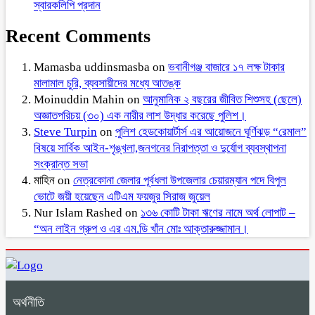
স্বারকলিপি প্রদান
Recent Comments
Mamasba uddinsmasba
on
ভবানীগঞ্জ বাজারে ১৭ লক্ষ টাকার
মালামাল চুরি, ব্যবসায়ীদের মধ্যে আতঙ্ক
Moinuddin Mahin
on
আনুমানিক ২ বছরের জীবিত শিশুসহ (ছেলে)
অজ্ঞাতপরিচয় (৩০) এক নারীর লাশ উদ্ধার করেছে পুলিশ।
Steve Turpin
on
পুলিশ হেডকোয়ার্টার্স এর আয়োজনে ঘূর্ণিঝড় “রেমাল”
বিষয়ে সার্বিক আইন-শৃঙ্খলা,জনগনের নিরাপত্তা ও দুর্যোগ ব্যবস্থাপনা
সংক্রান্ত সভা
মাহিন
on
নেত্রকোনা জেলার পূর্বধলা উপজেলার চেয়ারম্যান পদে বিপুল
ভোটে জয়ী হয়েছেন এটিএম ফয়জুর সিরাজ জুয়েল
Nur Islam Rashed
on
১৩৬ কোটি টাকা ঋণের নামে অর্থ লোপাট –
“অন লাইন গ্রুপ ও এর এম.ডি খাঁন মোঃ আক্তারুজ্জামান।
অর্থনীতি