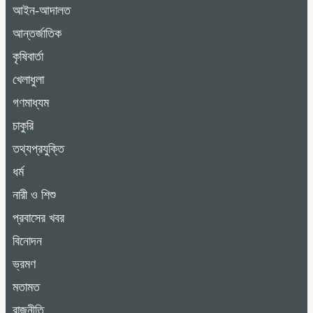
আইন-আদালত
আন্তর্জাতিক
কৃষিবার্তা
খেলাধুলা
গণমাধ্যম
চাকুরি
তথ্যপ্রযুক্তি
ধর্ম
নারী ও শিশু
প্রবাসের খবর
বিনোদন
ভ্রমণ
মতামত
রাজনীতি