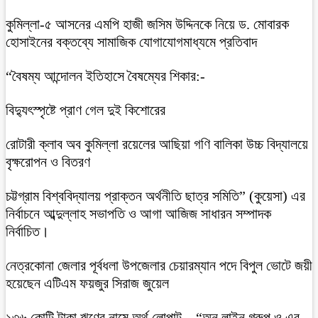
কুমিল্লা-৫ আসনের এমপি হাজী জসিম উদ্দিনকে নিয়ে ড. মোবারক
হোসাইনের বক্তব্যে সামাজিক যোগাযোগমাধ্যমে প্রতিবাদ
“বৈষম্য আন্দোলন ইতিহাসে বৈষম্যের শিকার:-
বিদ্যুৎস্পৃষ্টে প্রাণ গেল দুই কিশোরের
রোটারী ক্লাব অব কুমিল্লা রয়েলের আছিয়া গণি বালিকা উচ্চ বিদ্যালয়ে
বৃক্ষরোপন ও বিতরণ
চট্টগ্রাম বিশ্ববিদ্যালয় প্রাক্তন অর্থনীতি ছাত্র সমিতি” (কুয়েসা) এর
নির্বাচনে আব্দুল্লাহ সভাপতি ও আগা আজিজ সাধারন সম্পাদক
নির্বাচিত।
নেত্রকোনা জেলার পূর্বধলা উপজেলার চেয়ারম্যান পদে বিপুল ভোটে জয়ী
হয়েছেন এটিএম ফয়জুর সিরাজ জুয়েল
১৩৬ কোটি টাকা ঋণের নামে অর্থ লোপাট – “অন লাইন গ্রুপ ও এর