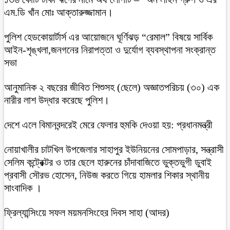
এম.ডি খাঁন মোঃ আক্তারুজ্জামান।
পুলিশ হেডকোয়ার্টার্স এর আয়োজনে ঘূর্ণিঝড় “রেমাল” বিষয়ে সার্বিক
আইন-শৃঙ্খলা,জনগনের নিরাপত্তা ও দুর্যোগ ব্যবস্থাপনা সংক্রান্ত
সভা
আনুমানিক ২ বছরের জীবিত শিশুসহ (ছেলে) অজ্ঞাতপরিচয় (৩০) এক
নারীর লাশ উদ্ধার করেছে পুলিশ।
দেশে এলে বিমানবন্দরেই মেরে ফেলার হুমকি দেওয়া হয়: প্রধানমন্ত্রী
নোয়াখালীর চাটখিল উপজেলার সাহাপুর ইউনিয়নের সোমপাড়ার, সন্ত্রাসী
সেলিম কন্ট্রেক্টর ও তার ছেলে হারুনের চাঁদাবাজিতে ভুক্তভুগী ডুবাই
প্রবাসী সৌরভ হোসেন, নিউজ করতে গিয়ে হামলার শিকার স্থানীয়
সাংবাদিক ।
ফ্রিল্যান্সিংয়ে সফল ময়মনসিংহের দিবস সাহা (আদর)