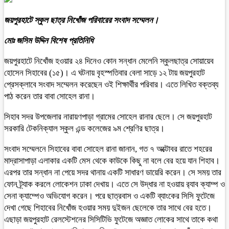
জয়পুরহাটে স্কুল ছাত্র নিখোঁজ পরিবারের সংবাদ সম্মেলন।
মোঃ জসিম উদ্দিন বিশেষ প্রতিনিধি
জয়পুরহাটে নিখোঁজ হওয়ার ২৪ দিনেও কোন সন্ধান মেলেনি স্কুলছাত্র সোয়ায়েব
হোসেন সিহাবের (১৫)। এ ঘটনায় বৃহস্পতিবার বেলা সাড়ে ১২ টায় জয়পুরহাট
প্রেসক্লাবে সংবাদ সম্মেলন করেছেন ওই শিক্ষার্থীর পরিবার। এতে লিখিত বক্তব্য
পাঠ করেন তার বাবা সোহেল রানা।
সিহাব সদর উপজেলার নারায়ণপাড়া গ্রামের সোহেল রানার ছেলে। সে জয়পুরহাট
সরকারি টেকনিক্যাল স্কুল এন্ড কলেজের ৯ম শ্রেণির ছাত্র।
সংবাদ সম্মেলনে সিহাবের বাবা সোহেল রানা জানান, গত ৭ অক্টোবর রাতে শহরের
মাদ্রাসাপাড়া এলাকার একটি মেস থেকে কাউকে কিছু না বলে বের হয়ে যান শিহাব।
এরপর তার সন্ধান না পেয়ে সদর থানায় একটি সাধারণ ডায়েরি করেন। সে সময় তার
ফোন ট্র্যাক করলে লোকেশন ঢাকা দেখায়। এতে সে উদ্ধার না হওয়ায় র‌্যাব ক্যাম্প ও
সেনা ক্যাম্পেও অভিযোগ করেন। পরে ছাত্রবাস ও একটি ব্যাংকের সিসি ফুটেজে
দেখা গেছে শিহাবের নিখোঁজ হওয়ার সময় দুইজন ছেলেকে তার সাথে বের হতে।
এছাড়া জয়পুরহাট রেলস্টেশনের সিসিটিভি ফুটেজে অজ্ঞাত লোকের সাথে তাকে কথা