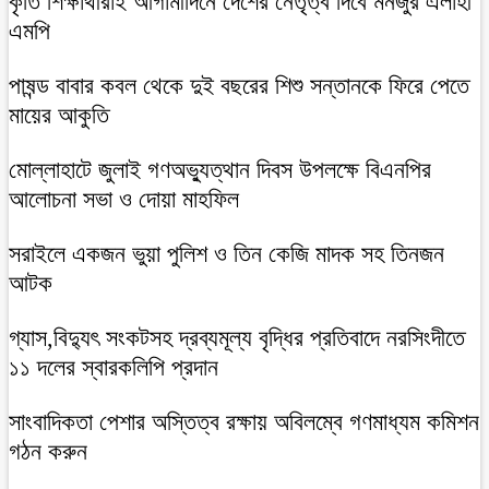
কৃতি শিক্ষার্থীরাই আগামীদিনে দেশের নেতৃত্ব দিবে মনজুর এলাহী
এমপি
পাষন্ড বাবার কবল থেকে দুই বছরের শিশু সন্তানকে ফিরে পেতে
মায়ের আকুতি
মোল্লাহাটে জুলাই গণঅভ্যুত্থান দিবস উপলক্ষে বিএনপির
আলোচনা সভা ও দোয়া মাহফিল
সরাইলে একজন ভুয়া পুলিশ ও তিন কেজি মাদক সহ তিনজন
আটক
গ্যাস,বিদ্যুৎ সংকটসহ দ্রব্যমূল্য বৃদ্ধির প্রতিবাদে নরসিংদীতে
১১ দলের স্বারকলিপি প্রদান
সাংবাদিকতা পেশার অস্তিত্ব রক্ষায় অবিলম্বে গণমাধ্যম কমিশন
গঠন করুন