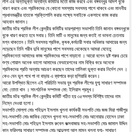
লীগ এর অর্ন্তভূক্ত অন্যান্য কমিটির মতো কাজ করবে এবং বঙ্গবন্ধুর আদর্শ বুকে
ধারণ করবে এবং শ্রমিকদের যে কোনো সমস্যায় সবসময় পাশে থাকবে এবং মাননীয়
প্রধানমন্ত্রীর হাতকে শ্রক্তিশালি করার লক্ষ্যে সবাইকে একসাথে কাজ করার
আহবান জানান।
জাতীয় মটর শ্রমিক লীগ কেন্দ্রীয় কমিটির ভারপ্রাপ্ত সভাপতি তিনি জানান বঙ্গবন্ধুকে
বুকে ধারণ করতে হবে সবার। তিনি মাটি ও মানুষের জন্য কতই না ভাবনা চেতনায়
মগ্ন থাকতেন। তিনি সবসময় শ্রমিক, কৃষক,কর্মচারী সবার অধিকার আদায়ের জন্য
লড়েছেন তিনি গরীব দুখি মানুষের পাশে সবসময় থেকেছেন আমরা যেহেতু
শ্রমিকনেতা আমাদের কাজ শ্রমিকদের পাশে দাড়ানো । আরো বলেন দুষ্ট গরুর চেয়ে
শুণ্য গোয়াল অনেক ভালো আমাদের ফেডারেশনের নাম বিক্রি করে অনেকে
শ্রমিকদের প্রতি অন্যায় আচরণ করছেন তাদের তালিকা ভুক্ত করার নির্দেশ দেন ।
কেও যেন ভুল পথে পা না বাড়ায় এ ব্যাপারে কড়া হুশিয়ারি করেন।
আরো উপস্থিত ছিলেন এই পরিচিতি সভায় যুব শ্রমিক লীগের যুগ্ম সাধারণ সম্পাদক
মো: তোতা খান । সাংগঠনিক সম্পাদক মো: ইলিয়াস প্রমুখ।
জাতীয় মটর শ্রমিক লীগ কেন্দ্রীয় কমিটি গঠিত হয় ৩৫সদস্য বিশিষ্ট্য তাদের নাম
নিম্নে দেওয়া হলো।
সভাপতি মোল্লা মোঃ শহিদুল ইসলাম খুলনা কার্যকরী সভপতি মোঃ জজ মিয়া গাজীপুর
সহ-সভাপতি মোঃ জাকির হোসেন খুলনা সহ-সভাপতি মোঃ আনোয়ার হোসেন ঢাকা
সহ-সভাপতি মোঃ শহিদুল ইসলাম রুবেল কক্সবাজার সহ-সভাপতি মোঃ জামাল উদ্দিন
কানু ফরিদপুর সাধারণ সম্পাদক মোঃ আব্দুল্লা আল মামুন খুলনা যুগ্ম- সাধারণ