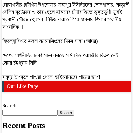
নোয়াখালীর চাটখিল উপজেলার সাহাপুর ইউনিয়নের সোমপাড়ার, সন্ত্রাসী
সেলিম কন্ট্রেক্টর ও তার ছেলে হারুনের চাঁদাবাজিতে ভুক্তভুগী ডুবাই
প্রবাসী সৌরভ হোসেন, নিউজ করতে গিয়ে হামলার শিকার স্থানীয়
সাংবাদিক ।
ফ্রিল্যান্সিংয়ে সফল ময়মনসিংহের দিবস সাহা (আদর)
দেশের অর্থনীতির চাকা সচল করতে সম্মিলিত প্রচেষ্টার বিকল্প নেই-
মেয়র চট্টগ্রাম সিটি
সমুদ্র উপকূলে পাওয়া গেলো ডাইনোসরের পায়ের ছাপ!
Our Like Page
Search
Search
Recent Posts