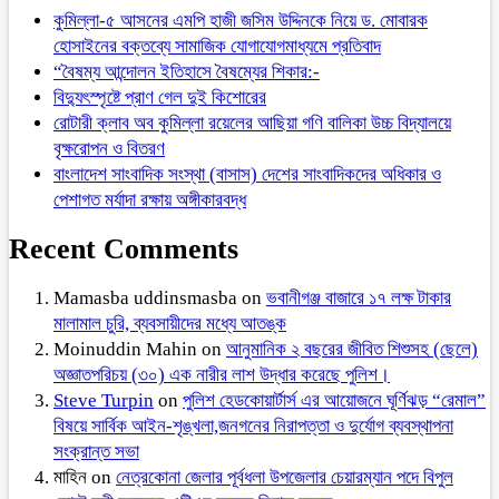
কুমিল্লা-৫ আসনের এমপি হাজী জসিম উদ্দিনকে নিয়ে ড. মোবারক
হোসাইনের বক্তব্যে সামাজিক যোগাযোগমাধ্যমে প্রতিবাদ
“বৈষম্য আন্দোলন ইতিহাসে বৈষম্যের শিকার:-
বিদ্যুৎস্পৃষ্টে প্রাণ গেল দুই কিশোরের
রোটারী ক্লাব অব কুমিল্লা রয়েলের আছিয়া গণি বালিকা উচ্চ বিদ্যালয়ে
বৃক্ষরোপন ও বিতরণ
বাংলাদেশ সাংবাদিক সংস্থা (বাসাস) দেশের সাংবাদিকদের অধিকার ও
পেশাগত মর্যাদা রক্ষায় অঙ্গীকারবদ্ধ
Recent Comments
Mamasba uddinsmasba
on
ভবানীগঞ্জ বাজারে ১৭ লক্ষ টাকার
মালামাল চুরি, ব্যবসায়ীদের মধ্যে আতঙ্ক
Moinuddin Mahin
on
আনুমানিক ২ বছরের জীবিত শিশুসহ (ছেলে)
অজ্ঞাতপরিচয় (৩০) এক নারীর লাশ উদ্ধার করেছে পুলিশ।
Steve Turpin
on
পুলিশ হেডকোয়ার্টার্স এর আয়োজনে ঘূর্ণিঝড় “রেমাল”
বিষয়ে সার্বিক আইন-শৃঙ্খলা,জনগনের নিরাপত্তা ও দুর্যোগ ব্যবস্থাপনা
সংক্রান্ত সভা
মাহিন
on
নেত্রকোনা জেলার পূর্বধলা উপজেলার চেয়ারম্যান পদে বিপুল