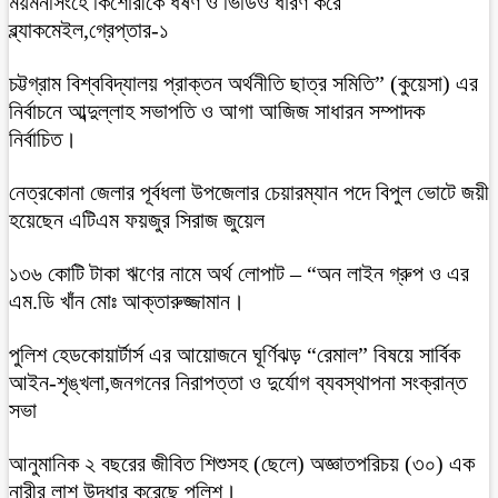
ময়মনসিংহে কিশোরীকে ধর্ষণ ও ভিডিও ধারণ করে
ব্ল্যাকমেইল,গ্রেপ্তার-১
চট্টগ্রাম বিশ্ববিদ্যালয় প্রাক্তন অর্থনীতি ছাত্র সমিতি” (কুয়েসা) এর
নির্বাচনে আব্দুল্লাহ সভাপতি ও আগা আজিজ সাধারন সম্পাদক
নির্বাচিত।
নেত্রকোনা জেলার পূর্বধলা উপজেলার চেয়ারম্যান পদে বিপুল ভোটে জয়ী
হয়েছেন এটিএম ফয়জুর সিরাজ জুয়েল
১৩৬ কোটি টাকা ঋণের নামে অর্থ লোপাট – “অন লাইন গ্রুপ ও এর
এম.ডি খাঁন মোঃ আক্তারুজ্জামান।
পুলিশ হেডকোয়ার্টার্স এর আয়োজনে ঘূর্ণিঝড় “রেমাল” বিষয়ে সার্বিক
আইন-শৃঙ্খলা,জনগনের নিরাপত্তা ও দুর্যোগ ব্যবস্থাপনা সংক্রান্ত
সভা
আনুমানিক ২ বছরের জীবিত শিশুসহ (ছেলে) অজ্ঞাতপরিচয় (৩০) এক
নারীর লাশ উদ্ধার করেছে পুলিশ।