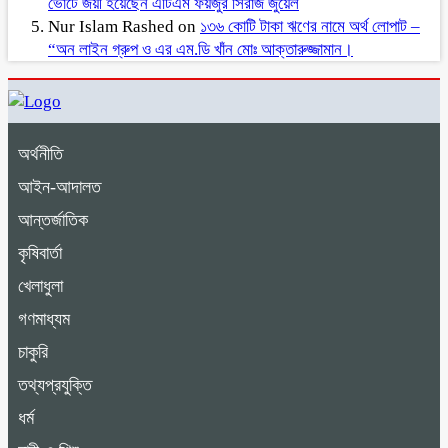
ভোটে জয়ী হয়েছেন এটিএম ফয়জুর সিরাজ জুয়েল
Nur Islam Rashed
on
১৩৬ কোটি টাকা ঋণের নামে অর্থ লোপাট –
“অন লাইন গ্রুপ ও এর এম.ডি খাঁন মোঃ আক্তারুজ্জামান।
অর্থনীতি
আইন-আদালত
আন্তর্জাতিক
কৃষিবার্তা
খেলাধুলা
গণমাধ্যম
চাকুরি
তথ্যপ্রযুক্তি
ধর্ম