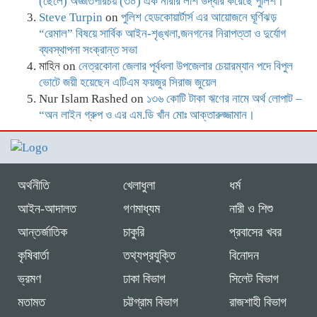
(ছেলে) অজ্ঞাতপরিচয় (৩০) এক নারীর লাশ উদ্ধার করেছে পুলিশ।
Steve Turpin
on
পুলিশ হেডকোয়ার্টার্স এর আয়োজনে ঘূর্ণিঝড়
“রেমাল” বিষয়ে সার্বিক আইন-শৃঙ্খলা,জনগনের নিরাপত্তা ও দুর্যোগ
ব্যবস্থাপনা সংক্রান্ত সভা
মাহিন
on
নেত্রকোনা জেলার পূর্বধলা উপজেলার চেয়ারম্যান পদে বিপুল
ভোটে জয়ী হয়েছেন এটিএম ফয়জুর সিরাজ জুয়েল
Nur Islam Rashed
on
১৩৬ কোটি টাকা ঋণের নামে অর্থ লোপাট –
“অন লাইন গ্রুপ ও এর এম.ডি খাঁন মোঃ আক্তারুজ্জামান।
অর্থনীতি
খেলাধুলা
ধর্ম
আইন-আদালত
গণমাধ্যম
নারী ও শিশু
আন্তর্জাতিক
চাকুরি
প্রবাসের খবর
কৃষিবার্তা
তথ্যপ্রযুক্তি
বিনোদন
ভ্রমণ
ঢাকা বিভাগ
সিলেট বিভাগ
মতামত
চট্টগ্রাম বিভাগ
রাজশাহী বিভাগ