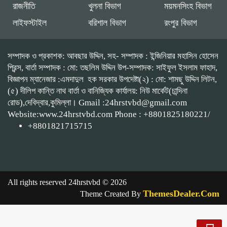
রাজনীতি
খুলনা বিভাগ
ময়মনসিংহ বিভাগ
লাইফস্টাইল
বরিশাল বিভাগ
রংপুর বিভাগ
সম্পাদক ও প্রকাশক: আবছার উদ্দিন, সহ- সম্পাদক : ইন্জিনিয়ার মহাসিন হোসেন
প্রিন্স, বার্তা সম্পাদক : মো: তছলিম উদ্দিন উপ-সম্পাদক: সাইফুল ইসলাম ফাহাদ,
বিজ্ঞাপন ম্যানেজার :এমদাদুল হক সরকার উপদেষ্টা(২) : মো: শামছু উদ্দিন লিটন,
(৫) দীলিপ কান্তি নাথ বার্তা ও বানিজ্যিক কার্যালয়: নিউ মার্কেট(চান্দিনা
রোড),দেবিদ্বার,কুমিল্লা। Gmail :24hrstvbd@gmail.com
Website:www.24hrstvbd.com Phone : +8801825180221/
+8801821715715
All rights reserved 24hrstvbd © 2026
ThemesDealer.Com
Theme Created By