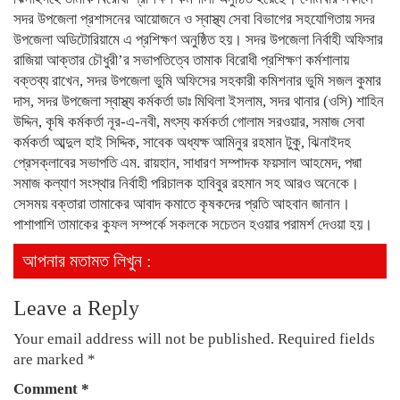
সদর উপজেলা প্রশাসনের আয়োজনে ও স্বাস্থ্য সেবা বিভাগের সহযোগিতায় সদর
উপজেলা অডিটোরিয়ামে এ প্রশিক্ষণ অনুষ্ঠিত হয়। সদর উপজেলা নির্বাহী অফিসার
রাজিয়া আক্তার চৌধুরী’র সভাপতিত্বে তামাক বিরোধী প্রশিক্ষণ কর্মশালায়
বক্তব্য রাখেন, সদর উপজেলা ভুমি অফিসের সহকারী কমিশনার ভুমি সজল কুমার
দাস, সদর উপজেলা স্বাস্থ্য কর্মকর্তা ডাঃ মিথিলা ইসলাম, সদর থানার (ওসি) শাহিন
উদ্দিন, কৃষি কর্মকর্তা নূর-এ-নবী, মৎস্য কর্মকর্তা গোলাম সরওয়ার, সমাজ সেবা
কর্মকর্তা আব্দুল হাই সিদ্দিক, সাবেক অধ্যক্ষ আমিনুর রহমান টুকু, ঝিনাইদহ
প্রেসক্লাবের সভাপতি এম. রায়হান, সাধারণ সম্পাদক ফয়সাল আহমেদ, পদ্মা
সমাজ কল্যাণ সংস্থার নির্বাহী পরিচালক হাবিবুর রহমান সহ আরও অনেকে।
সেসময় বক্তারা তামাকের আবাদ কমাতে কৃষকদের প্রতি আহবান জানান।
পাশাপাশি তামাকের কুফল সম্পর্কে সকলকে সচেতন হওয়ার পরামর্শ দেওয়া হয়।
আপনার মতামত লিখুন :
Leave a Reply
Your email address will not be published.
Required fields
are marked
*
Comment
*