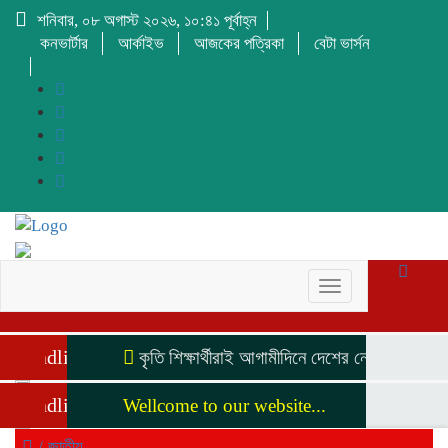
শনিবার, ০৮ অগাস্ট ২০২৬, ১০:৪১ পূর্বাহ্ন
কনভার্টার
আর্কাইভ
আজকের পত্রিকা
বেটা ভার্সন
Toggle
navigation
Headline
কৃতি শিক্ষার্থীরাই আগামীদিনে দেশের নেতৃত্ব দিবে ম
Headline
Wellcome to our website...
/
জাতীয়