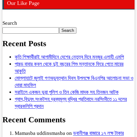
Our Like Page
Search
Search
Recent Posts
কৃতি শিক্ষার্থীরাই আগামীদিনে দেশের নেতৃত্ব দিবে মনজুর এলাহী এমপি
পাষন্ড বাবার কবল থেকে দুই বছরের শিশু সন্তানকে ফিরে পেতে মায়ের
আকুতি
মোল্লাহাটে জুলাই গণঅভ্যুত্থান দিবস উপলক্ষে বিএনপির আলোচনা সভা ও
দোয়া মাহফিল
সরাইলে একজন ভুয়া পুলিশ ও তিন কেজি মাদক সহ তিনজন আটক
গ্যাস,বিদ্যুৎ সংকটসহ দ্রব্যমূল্য বৃদ্ধির প্রতিবাদে নরসিংদীতে ১১ দলের
স্বারকলিপি প্রদান
Recent Comments
Mamasba uddinsmasba
on
ভবানীগঞ্জ বাজারে ১৭ লক্ষ টাকার