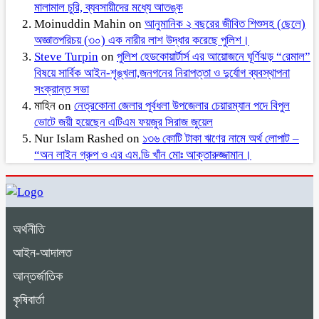
মালামাল চুরি, ব্যবসায়ীদের মধ্যে আতঙ্ক
Moinuddin Mahin
on
আনুমানিক ২ বছরের জীবিত শিশুসহ (ছেলে)
অজ্ঞাতপরিচয় (৩০) এক নারীর লাশ উদ্ধার করেছে পুলিশ।
Steve Turpin
on
পুলিশ হেডকোয়ার্টার্স এর আয়োজনে ঘূর্ণিঝড় “রেমাল”
বিষয়ে সার্বিক আইন-শৃঙ্খলা,জনগনের নিরাপত্তা ও দুর্যোগ ব্যবস্থাপনা
সংক্রান্ত সভা
মাহিন
on
নেত্রকোনা জেলার পূর্বধলা উপজেলার চেয়ারম্যান পদে বিপুল
ভোটে জয়ী হয়েছেন এটিএম ফয়জুর সিরাজ জুয়েল
Nur Islam Rashed
on
১৩৬ কোটি টাকা ঋণের নামে অর্থ লোপাট –
“অন লাইন গ্রুপ ও এর এম.ডি খাঁন মোঃ আক্তারুজ্জামান।
অর্থনীতি
আইন-আদালত
আন্তর্জাতিক
কৃষিবার্তা