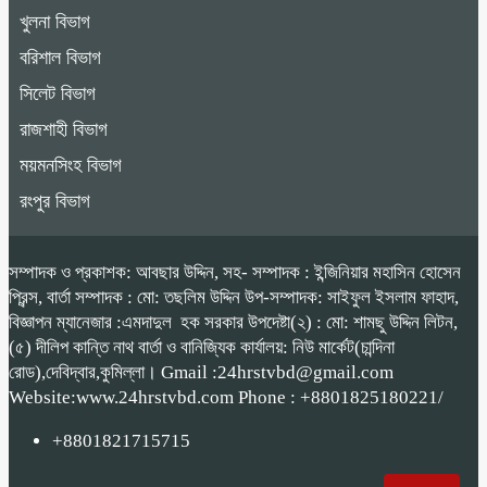
খুলনা বিভাগ
বরিশাল বিভাগ
সিলেট বিভাগ
রাজশাহী বিভাগ
ময়মনসিংহ বিভাগ
রংপুর বিভাগ
সম্পাদক ও প্রকাশক: আবছার উদ্দিন, সহ- সম্পাদক : ইন্জিনিয়ার মহাসিন হোসেন
প্রিন্স, বার্তা সম্পাদক : মো: তছলিম উদ্দিন উপ-সম্পাদক: সাইফুল ইসলাম ফাহাদ,
বিজ্ঞাপন ম্যানেজার :এমদাদুল হক সরকার উপদেষ্টা(২) : মো: শামছু উদ্দিন লিটন,
(৫) দীলিপ কান্তি নাথ বার্তা ও বানিজ্যিক কার্যালয়: নিউ মার্কেট(চান্দিনা
রোড),দেবিদ্বার,কুমিল্লা। Gmail :24hrstvbd@gmail.com
Website:www.24hrstvbd.com Phone : +8801825180221/
+8801821715715