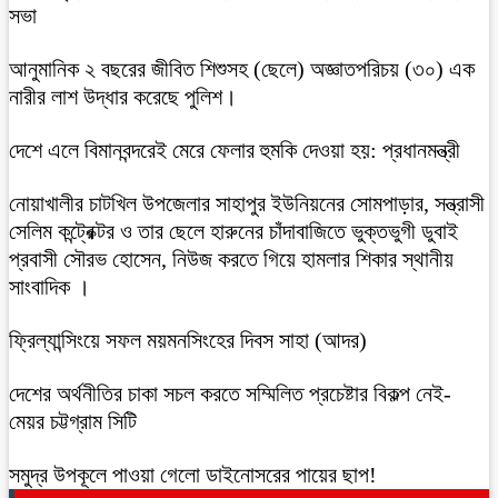
সভা
আনুমানিক ২ বছরের জীবিত শিশুসহ (ছেলে) অজ্ঞাতপরিচয় (৩০) এক
নারীর লাশ উদ্ধার করেছে পুলিশ।
দেশে এলে বিমানবন্দরেই মেরে ফেলার হুমকি দেওয়া হয়: প্রধানমন্ত্রী
নোয়াখালীর চাটখিল উপজেলার সাহাপুর ইউনিয়নের সোমপাড়ার, সন্ত্রাসী
সেলিম কন্ট্রেক্টর ও তার ছেলে হারুনের চাঁদাবাজিতে ভুক্তভুগী ডুবাই
প্রবাসী সৌরভ হোসেন, নিউজ করতে গিয়ে হামলার শিকার স্থানীয়
সাংবাদিক ।
ফ্রিল্যান্সিংয়ে সফল ময়মনসিংহের দিবস সাহা (আদর)
দেশের অর্থনীতির চাকা সচল করতে সম্মিলিত প্রচেষ্টার বিকল্প নেই-
মেয়র চট্টগ্রাম সিটি
সমুদ্র উপকূলে পাওয়া গেলো ডাইনোসরের পায়ের ছাপ!