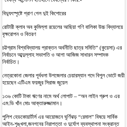
বিদ্যুৎস্পৃষ্টে প্রাণ গেল দুই কিশোরের
রোটারী ক্লাব অব কুমিল্লা রয়েলের আছিয়া গণি বালিকা উচ্চ বিদ্যালয়ে
বৃক্ষরোপন ও বিতরণ
চট্টগ্রাম বিশ্ববিদ্যালয় প্রাক্তন অর্থনীতি ছাত্র সমিতি” (কুয়েসা) এর
নির্বাচনে আব্দুল্লাহ সভাপতি ও আগা আজিজ সাধারন সম্পাদক
নির্বাচিত।
নেত্রকোনা জেলার পূর্বধলা উপজেলার চেয়ারম্যান পদে বিপুল ভোটে জয়ী
হয়েছেন এটিএম ফয়জুর সিরাজ জুয়েল
১৩৬ কোটি টাকা ঋণের নামে অর্থ লোপাট – “অন লাইন গ্রুপ ও এর
এম.ডি খাঁন মোঃ আক্তারুজ্জামান।
পুলিশ হেডকোয়ার্টার্স এর আয়োজনে ঘূর্ণিঝড় “রেমাল” বিষয়ে সার্বিক
আইন-শৃঙ্খলা,জনগনের নিরাপত্তা ও দুর্যোগ ব্যবস্থাপনা সংক্রান্ত