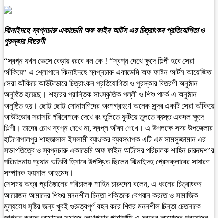
ঝিনাইদহে স্বপ্নচারু একাডেমি অফ ফাইন আর্টস এর চিত্রাংকন প্রতিযোগিতা ও
পুরস্কার বিতরণী
“স্বপ্ন যখন ভেসে বেড়ায় ধরবে বল কে ! “স্বপ্ন দেখে ক্ষুদে শিল্পী হবে সেরা
আঁকিয়ে” এ শ্লোগানে ঝিনাইদহে স্বপ্নচারু একাডেমি অফ ফাইন আর্টস আয়োজিত
সেরা আঁকিয়ে আউটডোরে চিত্রাংকন প্রতিযোগিতা ও পুরস্কার বিতরণী অনুষ্ঠান
অনুষ্ঠিত হয়েছে। শহরের প্রান্তিক সাংস্কৃতিক পল্লী ও শিশু পার্কে এ অনুষ্ঠান
অনুষ্ঠিত হয়। ছোট্ট ছোট্ট সোনামণিদের অংশগ্রহণে অনেক সুন্দর একটি সেরা আঁকিয়ে
আউটডোর সরাসরি পরিবেশকে দেখে রং তুলিতে ফুটিয়ে তুলতে ব্যস্ত একদল ক্ষুদে
শিল্পী। তাদের চোখ স্বপ্ন দেখে না, স্বপ্ন আঁকা শেখে। এ উপলক্ষে সদর উপজেলার
হাটগোপালপুর শাহজালাল ইসলামী ব্যাংকের ব্যবস্থাপক এটি এম সামসুজ্জামান এর
সভাপতিত্বে ও স্বপ্নচারু একাডেমি অফ ফাইন আর্টসের পরিচালক শাহিন চারুদেশ’র
পরিচালনায় প্রধান অতিথি হিসাবে উপস্থিত ছিলেন ঝিনাইদহ প্রেসক্লাবের সাধারণ
সম্পাদক ফয়সাল আহমেদ।
সেসময় অত্র প্রতিষ্ঠানের পরিচালক শাহিন চারুদেশ বলেন, এ ধরনের চিত্রাংকন
আয়োজন আমাদের শিশুর মননশীল চিন্তা শক্তিকে বেগবান করতে ও সামাজিক
মুল্যবোধ সৃষ্টির জন্য খুবই গুরুত্বপূর্ণ বহন করে শিশুর মননশীল চিন্তা চেতনাকে
জাগ্রত করতে আমাদের সমাজে লেখাপড়ার পাশাপাশি এ ধরনের আয়োজন প্রয়োজন