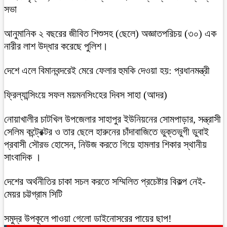
সভা
আনুমানিক ২ বছরের জীবিত শিশুসহ (ছেলে) অজ্ঞাতপরিচয় (৩০) এক
নারীর লাশ উদ্ধার করেছে পুলিশ।
দেশে এলে বিমানবন্দরেই মেরে ফেলার হুমকি দেওয়া হয়: প্রধানমন্ত্রী
ফ্রিল্যান্সিংয়ে সফল ময়মনসিংহের দিবস সাহা (আদর)
নোয়াখালীর চাটখিল উপজেলার সাহাপুর ইউনিয়নের সোমপাড়ার, সন্ত্রাসী
সেলিম কন্ট্রেক্টর ও তার ছেলে হারুনের চাঁদাবাজিতে ভুক্তভুগী ডুবাই
প্রবাসী সৌরভ হোসেন, নিউজ করতে গিয়ে হামলার শিকার স্থানীয়
সাংবাদিক ।
দেশের অর্থনীতির চাকা সচল করতে সম্মিলিত প্রচেষ্টার বিকল্প নেই-
মেয়র চট্টগ্রাম সিটি
সমুদ্র উপকূলে পাওয়া গেলো ডাইনোসরের পায়ের ছাপ!