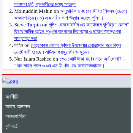
মালামাল চুরি, ব্যবসায়ীদের মধ্যে আতঙ্ক
Moinuddin Mahin
on
আনুমানিক ২ বছরের জীবিত শিশুসহ (ছেলে)
অজ্ঞাতপরিচয় (৩০) এক নারীর লাশ উদ্ধার করেছে পুলিশ।
Steve Turpin
on
পুলিশ হেডকোয়ার্টার্স এর আয়োজনে ঘূর্ণিঝড় “রেমাল”
বিষয়ে সার্বিক আইন-শৃঙ্খলা,জনগনের নিরাপত্তা ও দুর্যোগ ব্যবস্থাপনা
সংক্রান্ত সভা
মাহিন
on
নেত্রকোনা জেলার পূর্বধলা উপজেলার চেয়ারম্যান পদে বিপুল
ভোটে জয়ী হয়েছেন এটিএম ফয়জুর সিরাজ জুয়েল
Nur Islam Rashed
on
১৩৬ কোটি টাকা ঋণের নামে অর্থ লোপাট –
“অন লাইন গ্রুপ ও এর এম.ডি খাঁন মোঃ আক্তারুজ্জামান।
অর্থনীতি
আইন-আদালত
আন্তর্জাতিক
কৃষিবার্তা