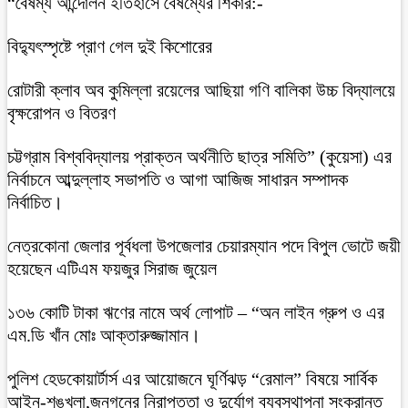
“বৈষম্য আন্দোলন ইতিহাসে বৈষম্যের শিকার:-
বিদ্যুৎস্পৃষ্টে প্রাণ গেল দুই কিশোরের
রোটারী ক্লাব অব কুমিল্লা রয়েলের আছিয়া গণি বালিকা উচ্চ বিদ্যালয়ে
বৃক্ষরোপন ও বিতরণ
চট্টগ্রাম বিশ্ববিদ্যালয় প্রাক্তন অর্থনীতি ছাত্র সমিতি” (কুয়েসা) এর
নির্বাচনে আব্দুল্লাহ সভাপতি ও আগা আজিজ সাধারন সম্পাদক
নির্বাচিত।
নেত্রকোনা জেলার পূর্বধলা উপজেলার চেয়ারম্যান পদে বিপুল ভোটে জয়ী
হয়েছেন এটিএম ফয়জুর সিরাজ জুয়েল
১৩৬ কোটি টাকা ঋণের নামে অর্থ লোপাট – “অন লাইন গ্রুপ ও এর
এম.ডি খাঁন মোঃ আক্তারুজ্জামান।
পুলিশ হেডকোয়ার্টার্স এর আয়োজনে ঘূর্ণিঝড় “রেমাল” বিষয়ে সার্বিক
আইন-শৃঙ্খলা,জনগনের নিরাপত্তা ও দুর্যোগ ব্যবস্থাপনা সংক্রান্ত