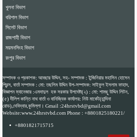
খুলনা বিভাগ
বরিশাল বিভাগ
সিলেট বিভাগ
রাজশাহী বিভাগ
ময়মনসিংহ বিভাগ
রংপুর বিভাগ
সম্পাদক ও প্রকাশক: আবছার উদ্দিন, সহ- সম্পাদক : ইন্জিনিয়ার মহাসিন হোসেন
প্রিন্স, বার্তা সম্পাদক : মো: তছলিম উদ্দিন উপ-সম্পাদক: সাইফুল ইসলাম ফাহাদ,
বিজ্ঞাপন ম্যানেজার :এমদাদুল হক সরকার উপদেষ্টা(২) : মো: শামছু উদ্দিন লিটন,
(৫) দীলিপ কান্তি নাথ বার্তা ও বানিজ্যিক কার্যালয়: নিউ মার্কেট(চান্দিনা
রোড),দেবিদ্বার,কুমিল্লা। Gmail :24hrstvbd@gmail.com
Website:www.24hrstvbd.com Phone : +8801825180221/
+8801821715715