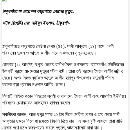
ঠাকুরগাঁয়ে মা মেয়ে সহ বজ্রপাতে ৩জনের মৃত্যু..
স্টাফ রিপোর্টর মো: নাইয়ুম ইসলাম, ঠাকুরগাঁও
ঠাকুরগাঁওয়ে বজ্রপাতে মেরিনা বেগম (৪৫), সাথী আক্তার (১৪) নামে একই
পরিবারের দুজন ও আব্দুল আলীম নামে একজনের মৃত্যু হয়েছে।
রোববার (১১ আগস্ট) দুপুরে জেলার রানীশংকৈল উপজেলার হোসেনগাঁও ইউনিয়নের
উশধারী গ্রামে মা-মেয়ের মৃত্যুর ঘটনা ঘটে। তারা ওই গ্রামের সৈয়দ আলীর স্ত্রী ও
মেয়ে। অপর নিহত ব্যাক্তি আব্দুল আলীম হরিপুর উপজেলার যাদুরানী পশ্চিম
কলেজপাড়া গ্রামের নওশাদ আলীর ছেলে।
বিষয়টি নিশ্চিত করেন নিহতের স্বামী ও বাবা মো. সৈয়দ আলী এবং আমগাঁও ইউনিয়ন
পরিষদের চেয়ারম্যান আলহাজ্ব হবিবর রহমান।
স্থানীয়রা জানান, আজ দুপুর সাড়ে ১২ টার দিকে মেরিনা বেগম ও তার মেয়ে সাথী
আক্তার দুজনে মিলে ধানক্ষেতে নিড়ানি দিতে যায়। এ সময় বৃষ্টি আসলে তারা বাড়ি
ফেরার পথে হঠাৎ বজ্রপাতের কবলে পড়লে, ঘটনাস্থলেই মারা যান।