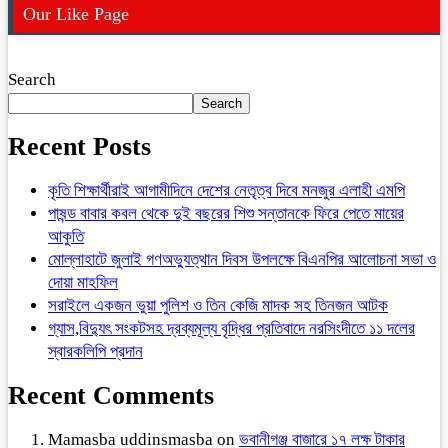
Our Like Page
Search
Search
Recent Posts
কৃতি শিক্ষার্থীরাই আগামীদিনে দেশের নেতৃত্ব দিবে মনজুর এলাহী এমপি
পাষন্ড বাবার কবল থেকে দুই বছরের শিশু সন্তানকে ফিরে পেতে মায়ের
আকুতি
মোল্লাহাটে জুলাই গণঅভ্যুত্থান দিবস উপলক্ষে বিএনপির আলোচনা সভা ও
দোয়া মাহফিল
সরাইলে একজন ভুয়া পুলিশ ও তিন কেজি মাদক সহ তিনজন আটক
গ্যাস,বিদ্যুৎ সংকটসহ দ্রব্যমূল্য বৃদ্ধির প্রতিবাদে নরসিংদীতে ১১ দলের
স্বারকলিপি প্রদান
Recent Comments
Mamasba uddinsmasba
on
ভবানীগঞ্জ বাজারে ১৭ লক্ষ টাকার