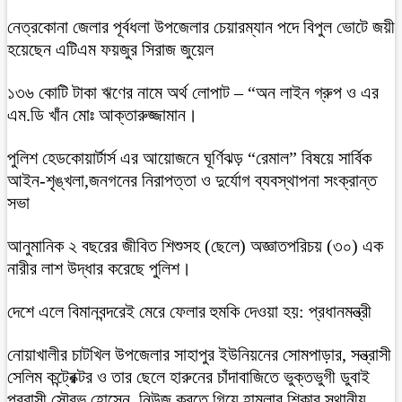
নেত্রকোনা জেলার পূর্বধলা উপজেলার চেয়ারম্যান পদে বিপুল ভোটে জয়ী
হয়েছেন এটিএম ফয়জুর সিরাজ জুয়েল
১৩৬ কোটি টাকা ঋণের নামে অর্থ লোপাট – “অন লাইন গ্রুপ ও এর
এম.ডি খাঁন মোঃ আক্তারুজ্জামান।
পুলিশ হেডকোয়ার্টার্স এর আয়োজনে ঘূর্ণিঝড় “রেমাল” বিষয়ে সার্বিক
আইন-শৃঙ্খলা,জনগনের নিরাপত্তা ও দুর্যোগ ব্যবস্থাপনা সংক্রান্ত
সভা
আনুমানিক ২ বছরের জীবিত শিশুসহ (ছেলে) অজ্ঞাতপরিচয় (৩০) এক
নারীর লাশ উদ্ধার করেছে পুলিশ।
দেশে এলে বিমানবন্দরেই মেরে ফেলার হুমকি দেওয়া হয়: প্রধানমন্ত্রী
নোয়াখালীর চাটখিল উপজেলার সাহাপুর ইউনিয়নের সোমপাড়ার, সন্ত্রাসী
সেলিম কন্ট্রেক্টর ও তার ছেলে হারুনের চাঁদাবাজিতে ভুক্তভুগী ডুবাই
প্রবাসী সৌরভ হোসেন, নিউজ করতে গিয়ে হামলার শিকার স্থানীয়