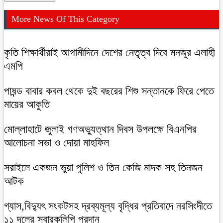
More News Of This Category
কৃতি শিক্ষার্থীরাই আগামীদিনে দেশের নেতৃত্ব দিবে মনজুর এলাহী
এমপি
পাষন্ড বাবার কবল থেকে দুই বছরের শিশু সন্তানকে ফিরে পেতে
মায়ের আকুতি
মোল্লাহাটে জুলাই গণঅভ্যুত্থান দিবস উপলক্ষে বিএনপির
আলোচনা সভা ও দোয়া মাহফিল
সরাইলে একজন ভুয়া পুলিশ ও তিন কেজি মাদক সহ তিনজন
আটক
গ্যাস,বিদ্যুৎ সংকটসহ দ্রব্যমূল্য বৃদ্ধির প্রতিবাদে নরসিংদীতে
১১ দলের স্বারকলিপি প্রদান