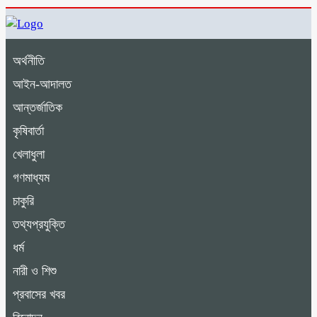
অর্থনীতি
আইন-আদালত
আন্তর্জাতিক
কৃষিবার্তা
খেলাধুলা
গণমাধ্যম
চাকুরি
তথ্যপ্রযুক্তি
ধর্ম
নারী ও শিশু
প্রবাসের খবর