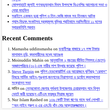
মোল্লাহাটে জুলাই গণঅভ্যুত্থান দিবস উপলক্ষে বিএনপির আলোচনা সভা ও
দোয়া মাহফিল
সরাইলে একজন ভুয়া পুলিশ ও তিন কেজি মাদক সহ তিনজন আটক
গ্যাস,বিদ্যুৎ সংকটসহ দ্রব্যমূল্য বৃদ্ধির প্রতিবাদে নরসিংদীতে ১১ দলের
স্বারকলিপি প্রদান
Recent Comments
Mamasba uddinsmasba
on
ভবানীগঞ্জ বাজারে ১৭ লক্ষ টাকার
মালামাল চুরি, ব্যবসায়ীদের মধ্যে আতঙ্ক
Moinuddin Mahin
on
আনুমানিক ২ বছরের জীবিত শিশুসহ (ছেলে)
অজ্ঞাতপরিচয় (৩০) এক নারীর লাশ উদ্ধার করেছে পুলিশ।
Steve Turpin
on
পুলিশ হেডকোয়ার্টার্স এর আয়োজনে ঘূর্ণিঝড় “রেমাল”
বিষয়ে সার্বিক আইন-শৃঙ্খলা,জনগনের নিরাপত্তা ও দুর্যোগ ব্যবস্থাপনা
সংক্রান্ত সভা
মাহিন
on
নেত্রকোনা জেলার পূর্বধলা উপজেলার চেয়ারম্যান পদে বিপুল
ভোটে জয়ী হয়েছেন এটিএম ফয়জুর সিরাজ জুয়েল
Nur Islam Rashed
on
১৩৬ কোটি টাকা ঋণের নামে অর্থ লোপাট –
“অন লাইন গ্রুপ ও এর এম.ডি খাঁন মোঃ আক্তারুজ্জামান।