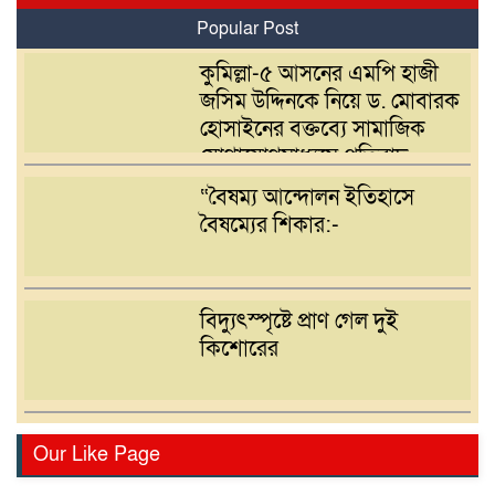
Popular Post
কুমিল্লা-৫ আসনের এমপি হাজী
জসিম উদ্দিনকে নিয়ে ড. মোবারক
হোসাইনের বক্তব্যে সামাজিক
যোগাযোগমাধ্যমে প্রতিবাদ
“বৈষম্য আন্দোলন ইতিহাসে
বৈষম্যের শিকার:-
বিদ্যুৎস্পৃষ্টে প্রাণ গেল দুই
কিশোরের
রোটারী ক্লাব অব কুমিল্লা রয়েলের
Our Like Page
আছিয়া গণি বালিকা উচ্চ