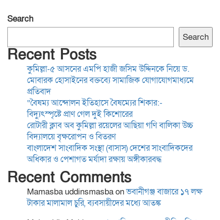
বিদ্যালয়ে বৃক্ষরোপন ও বিতরণ
Search
বাংলাদেশ সাংবাদিক সংস্থা
Search
(বাসাস) দেশের সাংবাদিকদের
Recent Posts
অধিকার ও পেশাগত মর্যাদা রক্ষায়
কুমিল্লা-৫ আসনের এমপি হাজী জসিম উদ্দিনকে নিয়ে ড.
অঙ্গীকারবদ্ধ
মোবারক হোসাইনের বক্তব্যে সামাজিক যোগাযোগমাধ্যমে
ব্যাংক চেক-সংক্রান্ত মামলায়
প্রতিবাদ
হয়রানি রোধে আইন সংস্কারের
“বৈষম্য আন্দোলন ইতিহাসে বৈষম্যের শিকার:-
দাবি, সরকারের দৃষ্টি আকর্ষণ
বিদ্যুৎস্পৃষ্টে প্রাণ গেল দুই কিশোরের
রোটারী ক্লাব অব কুমিল্লা রয়েলের আছিয়া গণি বালিকা উচ্চ
বিদ্যালয়ে বৃক্ষরোপন ও বিতরণ
ময়মনসিংহে কিশোরীকে ধর্ষণ ও
বাংলাদেশ সাংবাদিক সংস্থা (বাসাস) দেশের সাংবাদিকদের
ভিডিও ধারণ করে
অধিকার ও পেশাগত মর্যাদা রক্ষায় অঙ্গীকারবদ্ধ
ব্ল্যাকমেইল,গ্রেপ্তার-১
Recent Comments
Mamasba uddinsmasba
on
ভবানীগঞ্জ বাজারে ১৭ লক্ষ
স্থানীয় সরকার নির্বাচনের তফসিল
টাকার মালামাল চুরি, ব্যবসায়ীদের মধ্যে আতঙ্ক
ঘোষণা শিগগিরই: ইসি