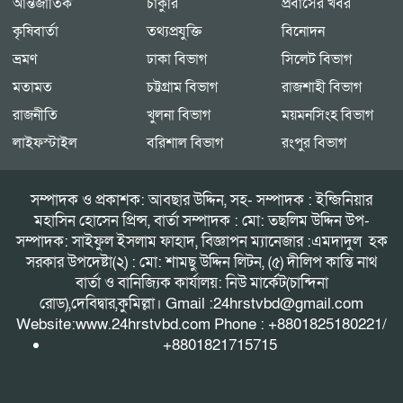
আন্তর্জাতিক
চাকুরি
প্রবাসের খবর
কৃষিবার্তা
তথ্যপ্রযুক্তি
বিনোদন
ভ্রমণ
ঢাকা বিভাগ
সিলেট বিভাগ
মতামত
চট্টগ্রাম বিভাগ
রাজশাহী বিভাগ
রাজনীতি
খুলনা বিভাগ
ময়মনসিংহ বিভাগ
লাইফস্টাইল
বরিশাল বিভাগ
রংপুর বিভাগ
সম্পাদক ও প্রকাশক: আবছার উদ্দিন, সহ- সম্পাদক : ইন্জিনিয়ার
মহাসিন হোসেন প্রিন্স, বার্তা সম্পাদক : মো: তছলিম উদ্দিন উপ-
সম্পাদক: সাইফুল ইসলাম ফাহাদ, বিজ্ঞাপন ম্যানেজার :এমদাদুল হক
সরকার উপদেষ্টা(২) : মো: শামছু উদ্দিন লিটন, (৫) দীলিপ কান্তি নাথ
বার্তা ও বানিজ্যিক কার্যালয়: নিউ মার্কেট(চান্দিনা
রোড),দেবিদ্বার,কুমিল্লা। Gmail :24hrstvbd@gmail.com
Website:www.24hrstvbd.com Phone : +8801825180221/
+8801821715715