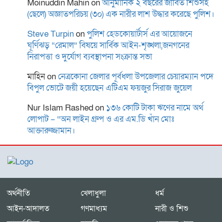
Moinuddin Mahin
on
আনুমানিক ২ বছরের জীবিত শিশুসহ
(ছেলে) অজ্ঞাতপরিচয় (৩০) এক নারীর লাশ উদ্ধার করেছে পুলিশ।
বাগমারা থানা পরিদর্শন করলেন
Steve Turpin
on
পুলিশ হেডকোয়ার্টার্স এর আয়োজনে
রাজশাহী রেঞ্জের নবাগত
ঘূর্ণিঝড় “রেমাল” বিষয়ে সার্বিক আইন-শৃঙ্খলা,জনগনের
নিরাপত্তা ও দুর্যোগ ব্যবস্থাপনা সংক্রান্ত সভা
ডিআইজি আশিক সাঈদ
মাহিন
on
নেত্রকোনা জেলার পূর্বধলা উপজেলার চেয়ারম্যান পদে
বিপুল ভোটে জয়ী হয়েছেন এটিএম ফয়জুর সিরাজ জুয়েল
ময়মনসিংহে কিশোরীকে ধর্ষণ ও
ভিডিও ধারণ করে
Nur Islam Rashed
on
১৩৬ কোটি টাকা ঋণের নামে অর্থ
ব্ল্যাকমেইল,গ্রেপ্তার-১
লোপাট – “অন লাইন গ্রুপ ও এর এম.ডি খাঁন মোঃ
আক্তারুজ্জামান।
অর্থনীতি
খেলাধুলা
ধর্ম
আইন-আদালত
গণমাধ্যম
নারী ও শিশু