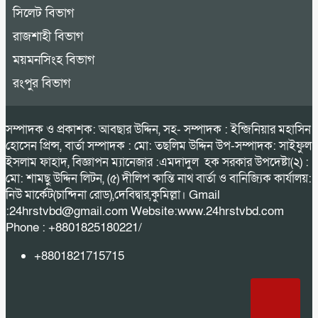
সিলেট বিভাগ
রাজশাহী বিভাগ
ময়মনসিংহ বিভাগ
রংপুর বিভাগ
সম্পাদক ও প্রকাশক: আবছার উদ্দিন, সহ- সম্পাদক : ইন্জিনিয়ার মহাসিন
হোসেন প্রিন্স, বার্তা সম্পাদক : মো: তছলিম উদ্দিন উপ-সম্পাদক: সাইফুল
ইসলাম ফাহাদ, বিজ্ঞাপন ম্যানেজার :এমদাদুল হক সরকার উপদেষ্টা(২) :
মো: শামছু উদ্দিন লিটন, (৫) দীলিপ কান্তি নাথ বার্তা ও বানিজ্যিক কার্যালয়:
নিউ মার্কেট(চান্দিনা রোড),দেবিদ্বার,কুমিল্লা। Gmail
:24hrstvbd@gmail.com Website:www.24hrstvbd.com
Phone : +8801825180221/
+8801821715715