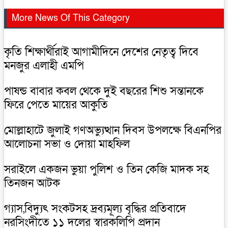
More News Of This Category
কৃতি শিক্ষার্থীরাই আগামীদিনে দেশের নেতৃত্ব দিবে
মনজুর এলাহী এমপি
পাষন্ড বাবার কবল থেকে দুই বছরের শিশু সন্তানকে
ফিরে পেতে মায়ের আকুতি
মোল্লাহাটে জুলাই গণঅভ্যুত্থান দিবস উপলক্ষে বিএনপির
আলোচনা সভা ও দোয়া মাহফিল
সরাইলে একজন ভুয়া পুলিশ ও তিন কেজি মাদক সহ
তিনজন আটক
গ্যাস,বিদ্যুৎ সংকটসহ দ্রব্যমূল্য বৃদ্ধির প্রতিবাদে
নরসিংদীতে ১১ দলের স্বারকলিপি প্রদান