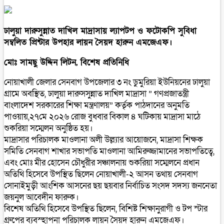
ঢালুয়া দারুসুন্নাত দাখিল মাদ্রাসায় ল্যাপটপ ও ফটোকপি সুবিধা
সম্বলিত প্রিন্টার উপহার লায়ন সৈয়দ হারুন এমজেএফ।
মোঃ সামছু উদ্দিন লিটন, বিশেষ প্রতিনিধি
নোয়াখালী জেলার সেনবাগ উপজেলার ৩ নং ডুমুরিয়া ইউনিয়নের ঢালুয়া
গ্রামে অবস্থিত, ঢালুয়া দারুসসুন্নাত দাখিল মাদ্রাসা ” গণপ্রজাতন্ত্রী
বাংলাদেশ সরকারের শিক্ষা মন্ত্রণালয়” কর্তৃক পাঠদানের অনুমতি
পাওয়ায়,২৭মে ২০২৬ রোজ বুধবার বিকাল ৪ ঘটিকায় মাদ্রাসা মাঠে
শুকরিয়া সম্মেলন অনুষ্ঠিত হয়।
মাদ্রাসার পরিচালক মাওলানা অলী উল্ল্যার আয়োজনে, মাদ্রাসা শিক্ষক
সমিতি সেনবাগ শাখার সভাপতি মাওলানা আমিরুজ্জামানের সভাপতিত্বে,
এবং মোঃ মীর হোসেন চৌধুরীর সঞ্চালনায় শুকরিয়া সম্মেলনে প্রধান
অতিথি হিসেবে উপস্থিত ছিলেন নোয়াখালী-২ আসন তথায় সেনবাগ
সোনাইমুড়ী আংশিক আসনের ছয় ছয়বার নির্বাচিত সংসদ সদস্য জননেতা
জয়নুল আবেদীন ফারুক।
বিশেষ অতিথি হিসেবে উপস্থিত ছিলেন, বিশিষ্ট শিক্ষানুরাগী ও টপ স্টার
গ্রুপের ব্যবস্হাপনা পরিচালক লায়ন সৈয়দ হারুন এমজেএফ।