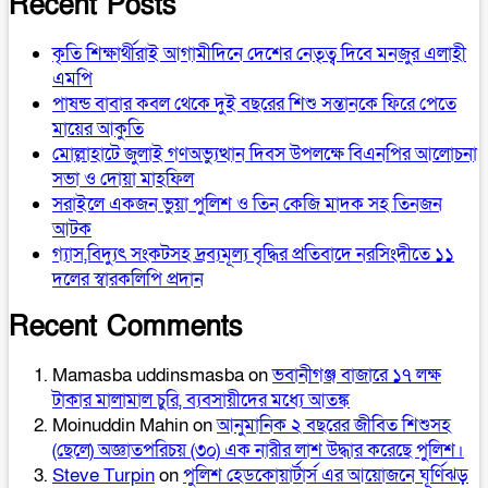
Recent Posts
কৃতি শিক্ষার্থীরাই আগামীদিনে দেশের নেতৃত্ব দিবে মনজুর এলাহী
এমপি
পাষন্ড বাবার কবল থেকে দুই বছরের শিশু সন্তানকে ফিরে পেতে
মায়ের আকুতি
মোল্লাহাটে জুলাই গণঅভ্যুত্থান দিবস উপলক্ষে বিএনপির আলোচনা
সভা ও দোয়া মাহফিল
সরাইলে একজন ভুয়া পুলিশ ও তিন কেজি মাদক সহ তিনজন
আটক
গ্যাস,বিদ্যুৎ সংকটসহ দ্রব্যমূল্য বৃদ্ধির প্রতিবাদে নরসিংদীতে ১১
দলের স্বারকলিপি প্রদান
Recent Comments
Mamasba uddinsmasba
on
ভবানীগঞ্জ বাজারে ১৭ লক্ষ
টাকার মালামাল চুরি, ব্যবসায়ীদের মধ্যে আতঙ্ক
Moinuddin Mahin
on
আনুমানিক ২ বছরের জীবিত শিশুসহ
(ছেলে) অজ্ঞাতপরিচয় (৩০) এক নারীর লাশ উদ্ধার করেছে পুলিশ।
Steve Turpin
on
পুলিশ হেডকোয়ার্টার্স এর আয়োজনে ঘূর্ণিঝড়