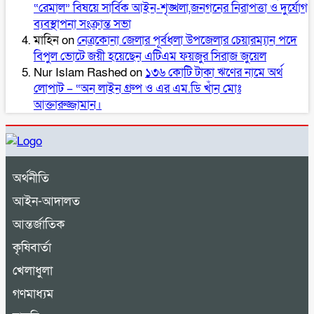
“রেমাল” বিষয়ে সার্বিক আইন-শৃঙ্খলা,জনগনের নিরাপত্তা ও দুর্যোগ
ব্যবস্থাপনা সংক্রান্ত সভা
মাহিন
on
নেত্রকোনা জেলার পূর্বধলা উপজেলার চেয়ারম্যান পদে
বিপুল ভোটে জয়ী হয়েছেন এটিএম ফয়জুর সিরাজ জুয়েল
Nur Islam Rashed
on
১৩৬ কোটি টাকা ঋণের নামে অর্থ
লোপাট – “অন লাইন গ্রুপ ও এর এম.ডি খাঁন মোঃ
আক্তারুজ্জামান।
অর্থনীতি
আইন-আদালত
আন্তর্জাতিক
কৃষিবার্তা
খেলাধুলা
গণমাধ্যম