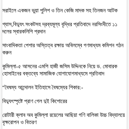
সরাইলে একজন ভুয়া পুলিশ ও তিন কেজি মাদক সহ তিনজন আটক
গ্যাস,বিদ্যুৎ সংকটসহ দ্রব্যমূল্য বৃদ্ধির প্রতিবাদে নরসিংদীতে ১১
দলের স্বারকলিপি প্রদান
সাংবাদিকতা পেশার অস্তিত্ব রক্ষায় অবিলম্বে গণমাধ্যম কমিশন গঠন
করুন
কুমিল্লা-৫ আসনের এমপি হাজী জসিম উদ্দিনকে নিয়ে ড. মোবারক
হোসাইনের বক্তব্যে সামাজিক যোগাযোগমাধ্যমে প্রতিবাদ
“বৈষম্য আন্দোলন ইতিহাসে বৈষম্যের শিকার:-
বিদ্যুৎস্পৃষ্টে প্রাণ গেল দুই কিশোরের
রোটারী ক্লাব অব কুমিল্লা রয়েলের আছিয়া গণি বালিকা উচ্চ বিদ্যালয়ে
বৃক্ষরোপন ও বিতরণ