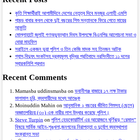
কৃতি শিক্ষার্থীরাই আগামীদিনে দেশের নেতৃত্ব দিবে মনজুর এলাহী এমপি
পাষন্ড বাবার কবল থেকে দুই বছরের শিশু সন্তানকে ফিরে পেতে মায়ের
আকুতি
মোল্লাহাটে জুলাই গণঅভ্যুত্থান দিবস উপলক্ষে বিএনপির আলোচনা সভা ও
দোয়া মাহফিল
সরাইলে একজন ভুয়া পুলিশ ও তিন কেজি মাদক সহ তিনজন আটক
গ্যাস,বিদ্যুৎ সংকটসহ দ্রব্যমূল্য বৃদ্ধির প্রতিবাদে নরসিংদীতে ১১ দলের
স্বারকলিপি প্রদান
Recent Comments
Mamasba uddinsmasba
on
ভবানীগঞ্জ বাজারে ১৭ লক্ষ টাকার
মালামাল চুরি, ব্যবসায়ীদের মধ্যে আতঙ্ক
Moinuddin Mahin
on
আনুমানিক ২ বছরের জীবিত শিশুসহ (ছেলে)
অজ্ঞাতপরিচয় (৩০) এক নারীর লাশ উদ্ধার করেছে পুলিশ।
Steve Turpin
on
পুলিশ হেডকোয়ার্টার্স এর আয়োজনে ঘূর্ণিঝড় “রেমাল”
বিষয়ে সার্বিক আইন-শৃঙ্খলা,জনগনের নিরাপত্তা ও দুর্যোগ ব্যবস্থাপনা
সংক্রান্ত সভা