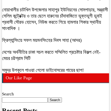
নোয়াখালীর চাটখিল উপজেলার সাহাপুর ইউনিয়নের সোমপাড়ার, সন্ত্রাসী
সেলিম কন্ট্রেক্টর ও তার ছেলে হারুনের চাঁদাবাজিতে ভুক্তভুগী ডুবাই
প্রবাসী সৌরভ হোসেন, নিউজ করতে গিয়ে হামলার শিকার স্থানীয়
সাংবাদিক ।
ফ্রিল্যান্সিংয়ে সফল ময়মনসিংহের দিবস সাহা (আদর)
দেশের অর্থনীতির চাকা সচল করতে সম্মিলিত প্রচেষ্টার বিকল্প নেই-
মেয়র চট্টগ্রাম সিটি
সমুদ্র উপকূলে পাওয়া গেলো ডাইনোসরের পায়ের ছাপ!
Our Like Page
Search
Search
Recent Posts