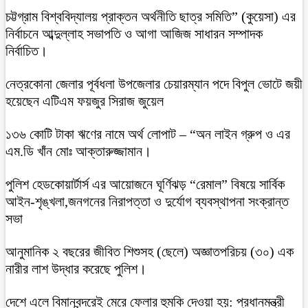
চট্টগ্রাম বিশ্ববিদ্যালয় প্রাক্তন অর্থনীতি ছাত্র সমিতি” (কুয়েসা) এর
নির্বাচনে আব্দুল্লাহ সভাপতি ও আগা আজিজ সাধারন সম্পাদক
নির্বাচিত।
নেত্রকোনা জেলার পূর্বধলা উপজেলার চেয়ারম্যান পদে বিপুল ভোটে জয়ী
হয়েছেন এটিএম ফয়জুর সিরাজ জুয়েল
১৩৬ কোটি টাকা ঋণের নামে অর্থ লোপাট – “অন লাইন গ্রুপ ও এর
এম.ডি খাঁন মোঃ আক্তারুজ্জামান।
পুলিশ হেডকোয়ার্টার্স এর আয়োজনে ঘূর্ণিঝড় “রেমাল” বিষয়ে সার্বিক
আইন-শৃঙ্খলা,জনগনের নিরাপত্তা ও দুর্যোগ ব্যবস্থাপনা সংক্রান্ত
সভা
আনুমানিক ২ বছরের জীবিত শিশুসহ (ছেলে) অজ্ঞাতপরিচয় (৩০) এক
নারীর লাশ উদ্ধার করেছে পুলিশ।
দেশে এলে বিমানবন্দরেই মেরে ফেলার হুমকি দেওয়া হয়: প্রধানমন্ত্রী