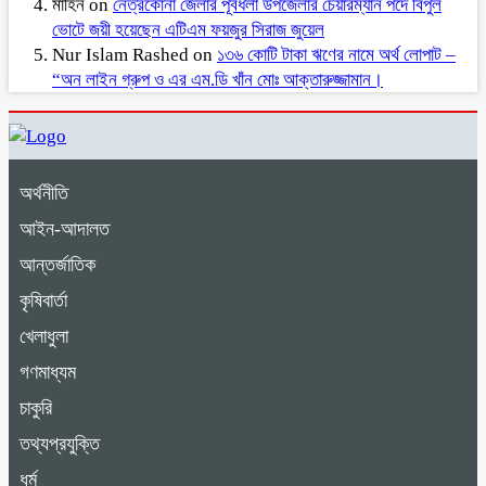
মাহিন
on
নেত্রকোনা জেলার পূর্বধলা উপজেলার চেয়ারম্যান পদে বিপুল
ভোটে জয়ী হয়েছেন এটিএম ফয়জুর সিরাজ জুয়েল
Nur Islam Rashed
on
১৩৬ কোটি টাকা ঋণের নামে অর্থ লোপাট –
“অন লাইন গ্রুপ ও এর এম.ডি খাঁন মোঃ আক্তারুজ্জামান।
অর্থনীতি
আইন-আদালত
আন্তর্জাতিক
কৃষিবার্তা
খেলাধুলা
গণমাধ্যম
চাকুরি
তথ্যপ্রযুক্তি
ধর্ম