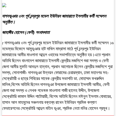
দাগনভূঞার ৩নং পূর্ব চন্দ্রপুর মডেল ইউনিয়ন জামায়াতে ইসলামীর কর্মী সম্মেলন
অনুষ্ঠিত।
জাহাঙ্গীর হোসেন (ফেনী) সংবাদদাতা
:
দাগনভূঞার ৩নং পূর্ব চন্দ্রপুর মডেল ইউনিয়ন জামায়াতে ইসলামীর কর্মী সম্মেলন ১৬
নভেম্বর বিকেলে আমুভূঞার হাট দাখিল মাদ্রাসা মাঠে পূর্ব চন্দ্রপুর ইউনিয়ন
জামায়াতের আমীর মাওলানা আব্দুল ওহাবের সভাপতিত্বে অনুষ্ঠিত হয়।এতে প্রধান
অতিথি ছিলেন বাংলাদেশ জামায়াতে ইসলামী কেন্দ্রীয় মজলিশে শুরা সদস্য ও ফেনী
জেলা আমীর মুফতি আবদুল হান্নান, প্রধান আলোচক ছিলেন কেন্দ্রীয় মজলিশে শূরা
সদস্য, সোনাগাজী- দাগনভূঞা উন্নয়ন ফোরামের চেয়ারম্যান, ঢাকা মহানগর সহ-
সেক্রেটারী ও ছাত্র শিবিরের সাবেক কেন্দ্রীয় সভাপতি ডা. মোহাম্মদ ফখরুদ্দিন
মানিক,বিশেষ অতিথি ছিলেন দাগনভূঞা উপজেলা জামায়াতে ইসলামী আমীর, ফেনী
জেলা শুরা সদস্য ও লেখক গভেষক মাওলানা গাজী ছালেহ উদ্দীন, উপজেলা
সেক্রেটারি কামাল উদ্দিন পাটোয়ারী, বিশেষ অতিথি ছিলেন মঈনুল ইসলাম যোবায়ের,
হাসান আল মাহমুদের সঞ্চলনায় বক্তব্য রাখেন ইউনিয়ন শ্রমিক কল্যাণ
ফেডারেশনের সেক্রেটারি আব্দুল মতিন ভূঞা, শ্রমিক নেতা মনির হোসেন প্রমুখ।