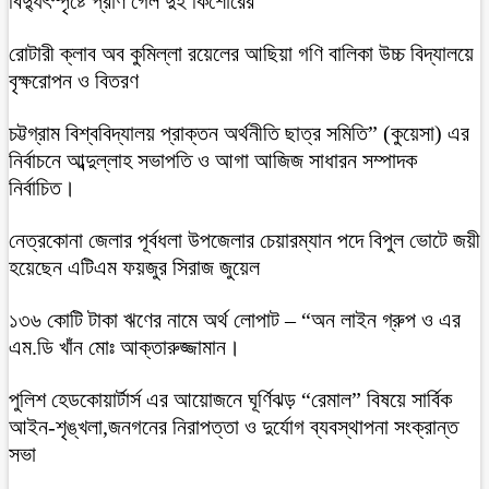
বিদ্যুৎস্পৃষ্টে প্রাণ গেল দুই কিশোরের
রোটারী ক্লাব অব কুমিল্লা রয়েলের আছিয়া গণি বালিকা উচ্চ বিদ্যালয়ে
বৃক্ষরোপন ও বিতরণ
চট্টগ্রাম বিশ্ববিদ্যালয় প্রাক্তন অর্থনীতি ছাত্র সমিতি” (কুয়েসা) এর
নির্বাচনে আব্দুল্লাহ সভাপতি ও আগা আজিজ সাধারন সম্পাদক
নির্বাচিত।
নেত্রকোনা জেলার পূর্বধলা উপজেলার চেয়ারম্যান পদে বিপুল ভোটে জয়ী
হয়েছেন এটিএম ফয়জুর সিরাজ জুয়েল
১৩৬ কোটি টাকা ঋণের নামে অর্থ লোপাট – “অন লাইন গ্রুপ ও এর
এম.ডি খাঁন মোঃ আক্তারুজ্জামান।
পুলিশ হেডকোয়ার্টার্স এর আয়োজনে ঘূর্ণিঝড় “রেমাল” বিষয়ে সার্বিক
আইন-শৃঙ্খলা,জনগনের নিরাপত্তা ও দুর্যোগ ব্যবস্থাপনা সংক্রান্ত
সভা