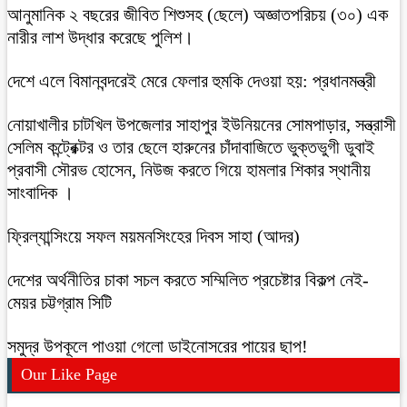
আনুমানিক ২ বছরের জীবিত শিশুসহ (ছেলে) অজ্ঞাতপরিচয় (৩০) এক
নারীর লাশ উদ্ধার করেছে পুলিশ।
দেশে এলে বিমানবন্দরেই মেরে ফেলার হুমকি দেওয়া হয়: প্রধানমন্ত্রী
নোয়াখালীর চাটখিল উপজেলার সাহাপুর ইউনিয়নের সোমপাড়ার, সন্ত্রাসী
সেলিম কন্ট্রেক্টর ও তার ছেলে হারুনের চাঁদাবাজিতে ভুক্তভুগী ডুবাই
প্রবাসী সৌরভ হোসেন, নিউজ করতে গিয়ে হামলার শিকার স্থানীয়
সাংবাদিক ।
ফ্রিল্যান্সিংয়ে সফল ময়মনসিংহের দিবস সাহা (আদর)
দেশের অর্থনীতির চাকা সচল করতে সম্মিলিত প্রচেষ্টার বিকল্প নেই-
মেয়র চট্টগ্রাম সিটি
সমুদ্র উপকূলে পাওয়া গেলো ডাইনোসরের পায়ের ছাপ!
Our Like Page