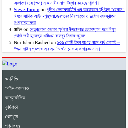
অজ্ঞাতপরিচয় (৩০) এক নারীর লাশ উদ্ধার করেছে পুলিশ।
Steve Turpin
on
পুলিশ হেডকোয়ার্টার্স এর আয়োজনে ঘূর্ণিঝড় “রেমাল”
বিষয়ে সার্বিক আইন-শৃঙ্খলা,জনগনের নিরাপত্তা ও দুর্যোগ ব্যবস্থাপনা
সংক্রান্ত সভা
মাহিন
on
নেত্রকোনা জেলার পূর্বধলা উপজেলার চেয়ারম্যান পদে বিপুল
ভোটে জয়ী হয়েছেন এটিএম ফয়জুর সিরাজ জুয়েল
Nur Islam Rashed
on
১৩৬ কোটি টাকা ঋণের নামে অর্থ লোপাট –
“অন লাইন গ্রুপ ও এর এম.ডি খাঁন মোঃ আক্তারুজ্জামান।
অর্থনীতি
আইন-আদালত
আন্তর্জাতিক
কৃষিবার্তা
খেলাধুলা
গণমাধ্যম