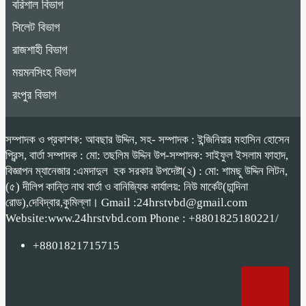
বরিশাল বিভাগ
সিলেট বিভাগ
রাজশাহী বিভাগ
ময়মনসিংহ বিভাগ
রংপুর বিভাগ
সম্পাদক ও প্রকাশক: আবছার উদ্দিন, সহ- সম্পাদক : ইন্জিনিয়ার মহাসিন হোসেন
প্রিন্স, বার্তা সম্পাদক : মো: তছলিম উদ্দিন উপ-সম্পাদক: সাইফুল ইসলাম ফাহাদ,
বিজ্ঞাপন ম্যানেজার :এমদাদুল হক সরকার উপদেষ্টা(২) : মো: শামছু উদ্দিন লিটন,
(৫) দীলিপ কান্তি নাথ বার্তা ও বানিজ্যিক কার্যালয়: নিউ মার্কেট(চান্দিনা
রোড),দেবিদ্বার,কুমিল্লা। Gmail :24hrstvbd@gmail.com
Website:www.24hrstvbd.com Phone : +8801825180221/
+8801821715715