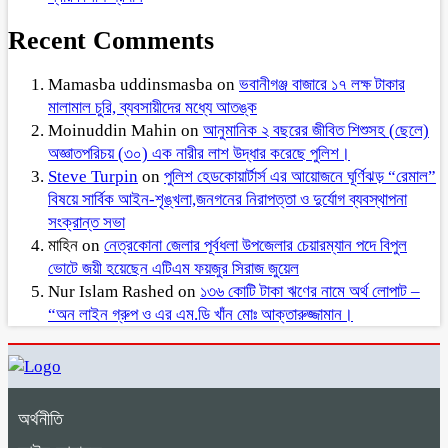
Recent Comments
Mamasba uddinsmasba
on
ভবানীগঞ্জ বাজারে ১৭ লক্ষ টাকার
মালামাল চুরি, ব্যবসায়ীদের মধ্যে আতঙ্ক
Moinuddin Mahin
on
আনুমানিক ২ বছরের জীবিত শিশুসহ (ছেলে)
অজ্ঞাতপরিচয় (৩০) এক নারীর লাশ উদ্ধার করেছে পুলিশ।
Steve Turpin
on
পুলিশ হেডকোয়ার্টার্স এর আয়োজনে ঘূর্ণিঝড় “রেমাল”
বিষয়ে সার্বিক আইন-শৃঙ্খলা,জনগনের নিরাপত্তা ও দুর্যোগ ব্যবস্থাপনা
সংক্রান্ত সভা
মাহিন
on
নেত্রকোনা জেলার পূর্বধলা উপজেলার চেয়ারম্যান পদে বিপুল
ভোটে জয়ী হয়েছেন এটিএম ফয়জুর সিরাজ জুয়েল
Nur Islam Rashed
on
১৩৬ কোটি টাকা ঋণের নামে অর্থ লোপাট –
“অন লাইন গ্রুপ ও এর এম.ডি খাঁন মোঃ আক্তারুজ্জামান।
অর্থনীতি