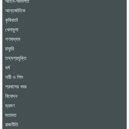
আইন-আদালত
আন্তর্জাতিক
কৃষিবার্তা
খেলাধুলা
গণমাধ্যম
চাকুরি
তথ্যপ্রযুক্তি
ধর্ম
নারী ও শিশু
প্রবাসের খবর
বিনোদন
ভ্রমণ
মতামত
রাজনীতি