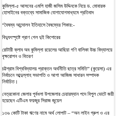
কুমিল্লা-৫ আসনের এমপি হাজী জসিম উদ্দিনকে নিয়ে ড. মোবারক
হোসাইনের বক্তব্যে সামাজিক যোগাযোগমাধ্যমে প্রতিবাদ
“বৈষম্য আন্দোলন ইতিহাসে বৈষম্যের শিকার:-
বিদ্যুৎস্পৃষ্টে প্রাণ গেল দুই কিশোরের
রোটারী ক্লাব অব কুমিল্লা রয়েলের আছিয়া গণি বালিকা উচ্চ বিদ্যালয়ে
বৃক্ষরোপন ও বিতরণ
চট্টগ্রাম বিশ্ববিদ্যালয় প্রাক্তন অর্থনীতি ছাত্র সমিতি” (কুয়েসা) এর
নির্বাচনে আব্দুল্লাহ সভাপতি ও আগা আজিজ সাধারন সম্পাদক
নির্বাচিত।
নেত্রকোনা জেলার পূর্বধলা উপজেলার চেয়ারম্যান পদে বিপুল ভোটে জয়ী
হয়েছেন এটিএম ফয়জুর সিরাজ জুয়েল
১৩৬ কোটি টাকা ঋণের নামে অর্থ লোপাট – “অন লাইন গ্রুপ ও এর