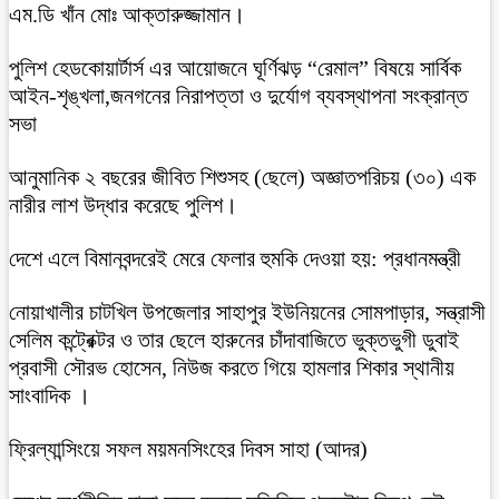
এম.ডি খাঁন মোঃ আক্তারুজ্জামান।
পুলিশ হেডকোয়ার্টার্স এর আয়োজনে ঘূর্ণিঝড় “রেমাল” বিষয়ে সার্বিক
আইন-শৃঙ্খলা,জনগনের নিরাপত্তা ও দুর্যোগ ব্যবস্থাপনা সংক্রান্ত
সভা
আনুমানিক ২ বছরের জীবিত শিশুসহ (ছেলে) অজ্ঞাতপরিচয় (৩০) এক
নারীর লাশ উদ্ধার করেছে পুলিশ।
দেশে এলে বিমানবন্দরেই মেরে ফেলার হুমকি দেওয়া হয়: প্রধানমন্ত্রী
নোয়াখালীর চাটখিল উপজেলার সাহাপুর ইউনিয়নের সোমপাড়ার, সন্ত্রাসী
সেলিম কন্ট্রেক্টর ও তার ছেলে হারুনের চাঁদাবাজিতে ভুক্তভুগী ডুবাই
প্রবাসী সৌরভ হোসেন, নিউজ করতে গিয়ে হামলার শিকার স্থানীয়
সাংবাদিক ।
ফ্রিল্যান্সিংয়ে সফল ময়মনসিংহের দিবস সাহা (আদর)