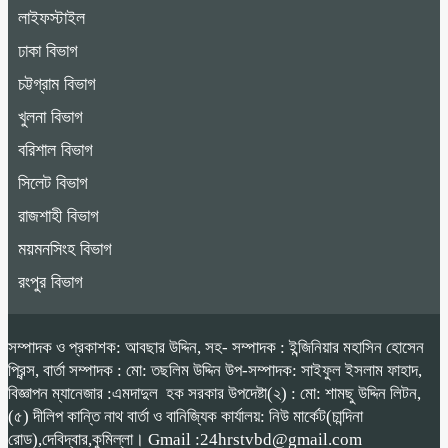
লাইফস্টাইল
ঢাকা বিভাগ
চট্টগ্রাম বিভাগ
খুলনা বিভাগ
বরিশাল বিভাগ
সিলেট বিভাগ
রাজশাহী বিভাগ
ময়মনসিংহ বিভাগ
রংপুর বিভাগ
সম্পাদক ও প্রকাশক: আবছার উদ্দিন, সহ- সম্পাদক : ইন্জিনিয়ার মহাসিন হোসেন
প্রিন্স, বার্তা সম্পাদক : মো: তছলিম উদ্দিন উপ-সম্পাদক: সাইফুল ইসলাম ফাহাদ,
বিজ্ঞাপন ম্যানেজার :এমদাদুল হক সরকার উপদেষ্টা(২) : মো: শামছু উদ্দিন লিটন,
(৫) দীলিপ কান্তি নাথ বার্তা ও বানিজ্যিক কার্যালয়: নিউ মার্কেট(চান্দিনা
রোড),দেবিদ্বার,কুমিল্লা। Gmail :24hrstvbd@gmail.com