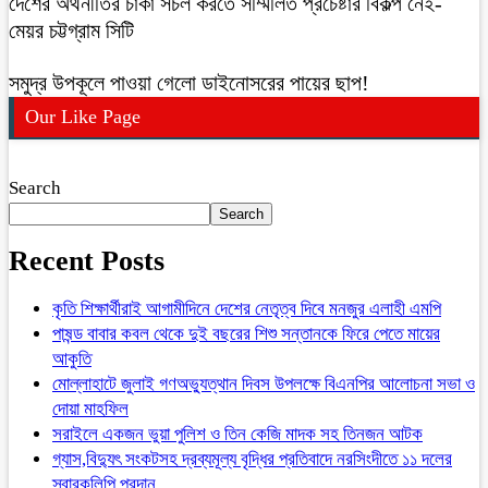
দেশের অর্থনীতির চাকা সচল করতে সম্মিলিত প্রচেষ্টার বিকল্প নেই-
মেয়র চট্টগ্রাম সিটি
সমুদ্র উপকূলে পাওয়া গেলো ডাইনোসরের পায়ের ছাপ!
Our Like Page
Search
Search
Recent Posts
কৃতি শিক্ষার্থীরাই আগামীদিনে দেশের নেতৃত্ব দিবে মনজুর এলাহী এমপি
পাষন্ড বাবার কবল থেকে দুই বছরের শিশু সন্তানকে ফিরে পেতে মায়ের
আকুতি
মোল্লাহাটে জুলাই গণঅভ্যুত্থান দিবস উপলক্ষে বিএনপির আলোচনা সভা ও
দোয়া মাহফিল
সরাইলে একজন ভুয়া পুলিশ ও তিন কেজি মাদক সহ তিনজন আটক
গ্যাস,বিদ্যুৎ সংকটসহ দ্রব্যমূল্য বৃদ্ধির প্রতিবাদে নরসিংদীতে ১১ দলের
স্বারকলিপি প্রদান