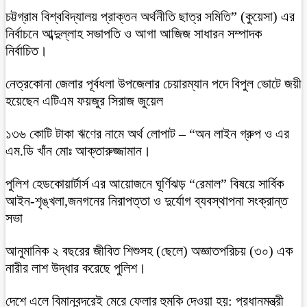
চট্টগ্রাম বিশ্ববিদ্যালয় প্রাক্তন অর্থনীতি ছাত্র সমিতি” (কুয়েসা) এর
নির্বাচনে আব্দুল্লাহ সভাপতি ও আগা আজিজ সাধারন সম্পাদক
নির্বাচিত।
নেত্রকোনা জেলার পূর্বধলা উপজেলার চেয়ারম্যান পদে বিপুল ভোটে জয়ী
হয়েছেন এটিএম ফয়জুর সিরাজ জুয়েল
১৩৬ কোটি টাকা ঋণের নামে অর্থ লোপাট – “অন লাইন গ্রুপ ও এর
এম.ডি খাঁন মোঃ আক্তারুজ্জামান।
পুলিশ হেডকোয়ার্টার্স এর আয়োজনে ঘূর্ণিঝড় “রেমাল” বিষয়ে সার্বিক
আইন-শৃঙ্খলা,জনগনের নিরাপত্তা ও দুর্যোগ ব্যবস্থাপনা সংক্রান্ত
সভা
আনুমানিক ২ বছরের জীবিত শিশুসহ (ছেলে) অজ্ঞাতপরিচয় (৩০) এক
নারীর লাশ উদ্ধার করেছে পুলিশ।
দেশে এলে বিমানবন্দরেই মেরে ফেলার হুমকি দেওয়া হয়: প্রধানমন্ত্রী