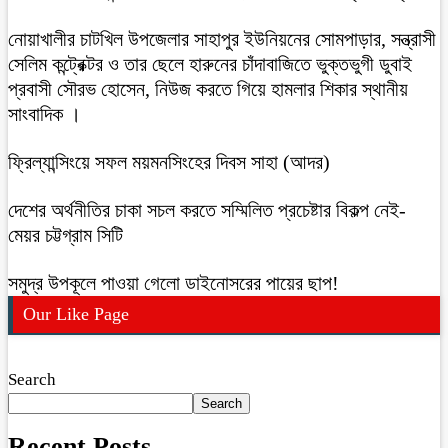
নোয়াখালীর চাটখিল উপজেলার সাহাপুর ইউনিয়নের সোমপাড়ার, সন্ত্রাসী
সেলিম কন্ট্রেক্টর ও তার ছেলে হারুনের চাঁদাবাজিতে ভুক্তভুগী ডুবাই
প্রবাসী সৌরভ হোসেন, নিউজ করতে গিয়ে হামলার শিকার স্থানীয়
সাংবাদিক ।
ফ্রিল্যান্সিংয়ে সফল ময়মনসিংহের দিবস সাহা (আদর)
দেশের অর্থনীতির চাকা সচল করতে সম্মিলিত প্রচেষ্টার বিকল্প নেই-
মেয়র চট্টগ্রাম সিটি
সমুদ্র উপকূলে পাওয়া গেলো ডাইনোসরের পায়ের ছাপ!
Our Like Page
Search
Search
Recent Posts