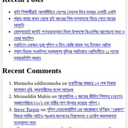
কৃতি শিক্ষার্থীরাই আগামীদিনে দেশের নেতৃত্ব দিবে মনজুর এলাহী এমপি
পাষন্ড বাবার কবল থেকে দুই বছরের শিশু সন্তানকে ফিরে পেতে মায়ের
আকুতি
মোল্লাহাটে জুলাই গণঅভ্যুত্থান দিবস উপলক্ষে বিএনপির আলোচনা সভা ও
দোয়া মাহফিল
সরাইলে একজন ভুয়া পুলিশ ও তিন কেজি মাদক সহ তিনজন আটক
গ্যাস,বিদ্যুৎ সংকটসহ দ্রব্যমূল্য বৃদ্ধির প্রতিবাদে নরসিংদীতে ১১ দলের
স্বারকলিপি প্রদান
Recent Comments
Mamasba uddinsmasba
on
ভবানীগঞ্জ বাজারে ১৭ লক্ষ টাকার
মালামাল চুরি, ব্যবসায়ীদের মধ্যে আতঙ্ক
Moinuddin Mahin
on
আনুমানিক ২ বছরের জীবিত শিশুসহ (ছেলে)
অজ্ঞাতপরিচয় (৩০) এক নারীর লাশ উদ্ধার করেছে পুলিশ।
Steve Turpin
on
পুলিশ হেডকোয়ার্টার্স এর আয়োজনে ঘূর্ণিঝড় “রেমাল”
বিষয়ে সার্বিক আইন-শৃঙ্খলা,জনগনের নিরাপত্তা ও দুর্যোগ ব্যবস্থাপনা
সংক্রান্ত সভা