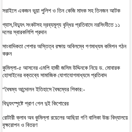
সরাইলে একজন ভুয়া পুলিশ ও তিন কেজি মাদক সহ তিনজন আটক
গ্যাস,বিদ্যুৎ সংকটসহ দ্রব্যমূল্য বৃদ্ধির প্রতিবাদে নরসিংদীতে ১১
দলের স্বারকলিপি প্রদান
সাংবাদিকতা পেশার অস্তিত্ব রক্ষায় অবিলম্বে গণমাধ্যম কমিশন গঠন
করুন
কুমিল্লা-৫ আসনের এমপি হাজী জসিম উদ্দিনকে নিয়ে ড. মোবারক
হোসাইনের বক্তব্যে সামাজিক যোগাযোগমাধ্যমে প্রতিবাদ
“বৈষম্য আন্দোলন ইতিহাসে বৈষম্যের শিকার:-
বিদ্যুৎস্পৃষ্টে প্রাণ গেল দুই কিশোরের
রোটারী ক্লাব অব কুমিল্লা রয়েলের আছিয়া গণি বালিকা উচ্চ বিদ্যালয়ে
বৃক্ষরোপন ও বিতরণ