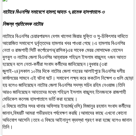
নাটোরে বিএনপির সমাবেশে হামলা,আহত-৭,রামেক হাসপাতালে-৩
নিজস্ব প্রতিবেদক নাটোর
নাটোরে বিএনপির চেয়ারপারসন বেগম খালেদা জিয়ার মুক্তি ও সু-চিকিৎসার দাবিতে
আয়োজিত সমাবেশে দুর্বৃত্তদের হামলার খবর পাওয়া গেছে।এ হামলায় বিএনপির
নেতা ও রাজশাহী সিটি কর্পোরেশন(রাসিক)এর সাবেক মেয়র মোসাদ্দেক হোসেন
বুলবুল ও নাটোর জেলা বিএনপির আহ্বায়ক শহিদুল ইসলাম বাচ্চুসহ ৭জন আহত
হয়েছেন বলে নেতা-কর্মীরা সংবাদ কর্মীদের জানিয়েছেন।বুধবার (৩রা
জুলাই-২৪)সকাল ১০টার দিকে নাটোর জেলা শহরের আলাইপুরে বিএনপির দলীয়
কার্যালয়ের সামনে এই ঘটনা ঘটে। সমাবেশ লক্ষ্য করে ককটেল নিক্ষেপ ও গুলি ছোড়া
হয় বলেও জানিয়েছেন নাটোর জেলা বিএনপির সদস্য সচিব রহিম নেওয়াজ।তিনি
আরও জানিয়েছেন আহতদের মধ্যে শহিদুল ইসলাম বাচ্চুসহ তিনজনকে রাজশাহী
মেডিকেল কলেজ হাসপাতালে ভর্তি করা হয়েছে।
এ বিষয়ে নাটোর সদর থানার অফিসার ইনচার্জ(ওসি) মিজানুর রহমান সংবাদ কর্মীদের
জানান,বিষয়টি আমরা গভীরভাবে পর্যবেক্ষণ করছি।আমাদের কাছে এখনো কোনো
অভিযোগ আসেনি।তবে এ বিষয়ে আইনানুগ ব্যবস্থা গ্রহণ করা হচ্ছে বলেও জানান
তিনি।