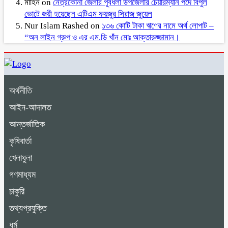
মাহিন
on
নেত্রকোনা জেলার পূর্বধলা উপজেলার চেয়ারম্যান পদে বিপুল
ভোটে জয়ী হয়েছেন এটিএম ফয়জুর সিরাজ জুয়েল
Nur Islam Rashed
on
১৩৬ কোটি টাকা ঋণের নামে অর্থ লোপাট –
“অন লাইন গ্রুপ ও এর এম.ডি খাঁন মোঃ আক্তারুজ্জামান।
অর্থনীতি
আইন-আদালত
আন্তর্জাতিক
কৃষিবার্তা
খেলাধুলা
গণমাধ্যম
চাকুরি
তথ্যপ্রযুক্তি
ধর্ম