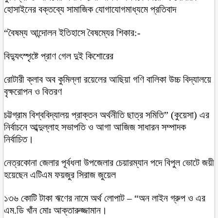
হোসাইনের বক্তব্যে সামাজিক যোগাযোগমাধ্যমে প্রতিবাদ
“বৈষম্য আন্দোলন ইতিহাসে বৈষম্যের শিকার:-
বিদ্যুৎস্পৃষ্টে প্রাণ গেল দুই কিশোরের
রোটারী ক্লাব অব কুমিল্লা রয়েলের আছিয়া গণি বালিকা উচ্চ বিদ্যালয়ে
বৃক্ষরোপন ও বিতরণ
চট্টগ্রাম বিশ্ববিদ্যালয় প্রাক্তন অর্থনীতি ছাত্র সমিতি” (কুয়েসা) এর
নির্বাচনে আব্দুল্লাহ সভাপতি ও আগা আজিজ সাধারন সম্পাদক
নির্বাচিত।
নেত্রকোনা জেলার পূর্বধলা উপজেলার চেয়ারম্যান পদে বিপুল ভোটে জয়ী
হয়েছেন এটিএম ফয়জুর সিরাজ জুয়েল
১৩৬ কোটি টাকা ঋণের নামে অর্থ লোপাট – “অন লাইন গ্রুপ ও এর
এম.ডি খাঁন মোঃ আক্তারুজ্জামান।