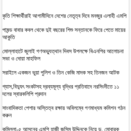
কৃতি শিক্ষার্থীরাই আগামীদিনে দেশের নেতৃত্ব দিবে মনজুর এলাহী এমপি
পাষন্ড বাবার কবল থেকে দুই বছরের শিশু সন্তানকে ফিরে পেতে মায়ের
আকুতি
মোল্লাহাটে জুলাই গণঅভ্যুত্থান দিবস উপলক্ষে বিএনপির আলোচনা
সভা ও দোয়া মাহফিল
সরাইলে একজন ভুয়া পুলিশ ও তিন কেজি মাদক সহ তিনজন আটক
গ্যাস,বিদ্যুৎ সংকটসহ দ্রব্যমূল্য বৃদ্ধির প্রতিবাদে নরসিংদীতে ১১
দলের স্বারকলিপি প্রদান
সাংবাদিকতা পেশার অস্তিত্ব রক্ষায় অবিলম্বে গণমাধ্যম কমিশন গঠন
করুন
কুমিল্লা-৫ আসনের এমপি হাজী জসিম উদ্দিনকে নিয়ে ড. মোবারক