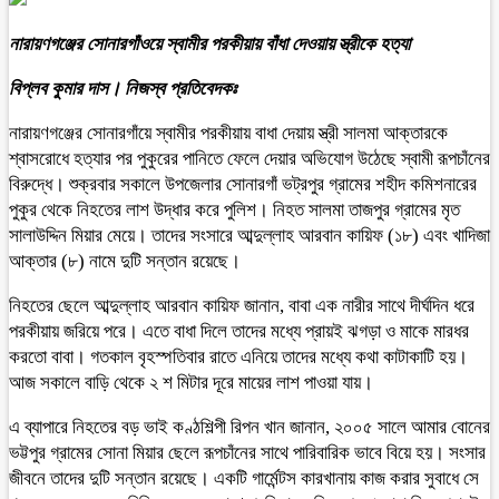
নারায়ণগঞ্জের সোনারগাঁওয়ে স্বামীর পরকীয়ায় বাঁধা দেওয়ায় স্ত্রীকে হত্যা
বিপ্লব কুমার দাস। নিজস্ব প্রতিবেদকঃ
নারায়ণগঞ্জের সোনারগাঁয়ে স্বামীর পরকীয়ায় বাধা দেয়ায় স্ত্রী সালমা আক্তারকে
শ্বাসরোধে হত্যার পর পুকুরের পানিতে ফেলে দেয়ার অভিযোগ উঠেছে স্বামী রূপচাঁনের
বিরুদ্ধে। শুক্রবার সকালে উপজেলার সোনারগাঁ ভট্রপুর গ্রামের শহীদ কমিশনারের
পুকুর থেকে নিহতের লাশ উদ্ধার করে পুলিশ। নিহত সালমা তাজপুর গ্রামের মৃত
সালাউদ্দিন মিয়ার মেয়ে। তাদের সংসারে আব্দুল্লাহ আরবান কায়িফ (১৮) এবং খাদিজা
আক্তার (৮) নামে দুটি সন্তান রয়েছে।
নিহতের ছেলে আব্দুল্লাহ আরবান কায়িফ জানান, বাবা এক নারীর সাথে দীর্ঘদিন ধরে
পরকীয়ায় জরিয়ে পরে। এতে বাধা দিলে তাদের মধ্যে প্রায়ই ঝগড়া ও মাকে মারধর
করতো বাবা। গতকাল বৃহস্পতিবার রাতে এনিয়ে তাদের মধ্যে কথা কাটাকাটি হয়।
আজ সকালে বাড়ি থেকে ২ শ মিটার দূরে মায়ের লাশ পাওয়া যায়।
এ ব্যাপারে নিহতের বড় ভাই কণ্ঠশিল্পী রিপন খান জানান, ২০০৫ সালে আমার বোনের
ভট্টপুর গ্রামের সোনা মিয়ার ছেলে রূপচাঁনের সাথে পারিবারিক ভাবে বিয়ে হয়। সংসার
জীবনে তাদের দুটি সন্তান রয়েছে। একটি গার্মেন্টস কারখানায় কাজ করার সুবাধে সে