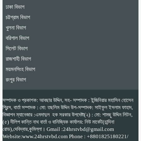
ঢাকা বিভাগ
চট্টগ্রাম বিভাগ
খুলনা বিভাগ
বরিশাল বিভাগ
সিলেট বিভাগ
রাজশাহী বিভাগ
ময়মনসিংহ বিভাগ
রংপুর বিভাগ
সম্পাদক ও প্রকাশক: আবছার উদ্দিন, সহ- সম্পাদক : ইন্জিনিয়ার মহাসিন হোসেন
প্রিন্স, বার্তা সম্পাদক : মো: তছলিম উদ্দিন উপ-সম্পাদক: সাইফুল ইসলাম ফাহাদ,
বিজ্ঞাপন ম্যানেজার :এমদাদুল হক সরকার উপদেষ্টা(২) : মো: শামছু উদ্দিন লিটন,
(৫) দীলিপ কান্তি নাথ বার্তা ও বানিজ্যিক কার্যালয়: নিউ মার্কেট(চান্দিনা
রোড),দেবিদ্বার,কুমিল্লা। Gmail :24hrstvbd@gmail.com
Website:www.24hrstvbd.com Phone : +8801825180221/