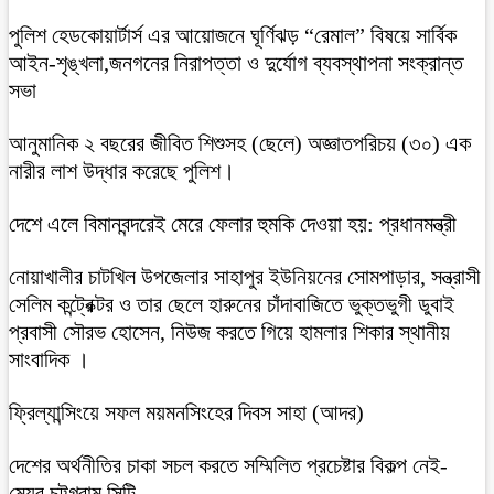
পুলিশ হেডকোয়ার্টার্স এর আয়োজনে ঘূর্ণিঝড় “রেমাল” বিষয়ে সার্বিক
আইন-শৃঙ্খলা,জনগনের নিরাপত্তা ও দুর্যোগ ব্যবস্থাপনা সংক্রান্ত
সভা
আনুমানিক ২ বছরের জীবিত শিশুসহ (ছেলে) অজ্ঞাতপরিচয় (৩০) এক
নারীর লাশ উদ্ধার করেছে পুলিশ।
দেশে এলে বিমানবন্দরেই মেরে ফেলার হুমকি দেওয়া হয়: প্রধানমন্ত্রী
নোয়াখালীর চাটখিল উপজেলার সাহাপুর ইউনিয়নের সোমপাড়ার, সন্ত্রাসী
সেলিম কন্ট্রেক্টর ও তার ছেলে হারুনের চাঁদাবাজিতে ভুক্তভুগী ডুবাই
প্রবাসী সৌরভ হোসেন, নিউজ করতে গিয়ে হামলার শিকার স্থানীয়
সাংবাদিক ।
ফ্রিল্যান্সিংয়ে সফল ময়মনসিংহের দিবস সাহা (আদর)
দেশের অর্থনীতির চাকা সচল করতে সম্মিলিত প্রচেষ্টার বিকল্প নেই-
মেয়র চট্টগ্রাম সিটি