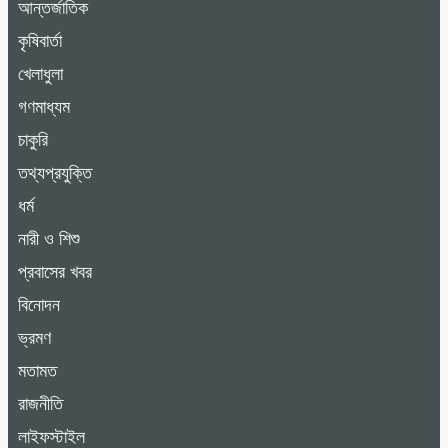
আন্তর্জাতিক
কৃষিবার্তা
খেলাধুলা
গণমাধ্যম
চাকুরি
তথ্যপ্রযুক্তি
ধর্ম
নারী ও শিশু
প্রবাসের খবর
বিনোদন
ভ্রমণ
মতামত
রাজনীতি
লাইফস্টাইল