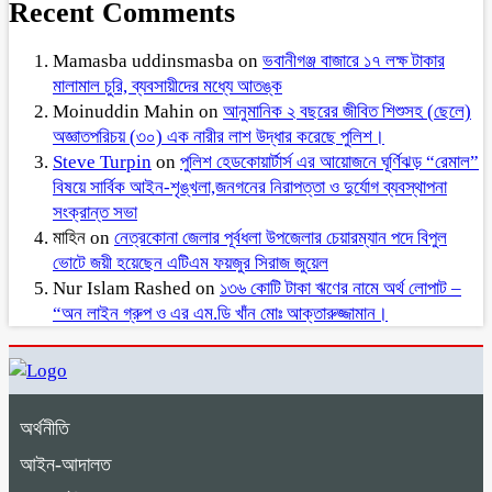
Recent Comments
Mamasba uddinsmasba
on
ভবানীগঞ্জ বাজারে ১৭ লক্ষ টাকার
মালামাল চুরি, ব্যবসায়ীদের মধ্যে আতঙ্ক
Moinuddin Mahin
on
আনুমানিক ২ বছরের জীবিত শিশুসহ (ছেলে)
অজ্ঞাতপরিচয় (৩০) এক নারীর লাশ উদ্ধার করেছে পুলিশ।
Steve Turpin
on
পুলিশ হেডকোয়ার্টার্স এর আয়োজনে ঘূর্ণিঝড় “রেমাল”
বিষয়ে সার্বিক আইন-শৃঙ্খলা,জনগনের নিরাপত্তা ও দুর্যোগ ব্যবস্থাপনা
সংক্রান্ত সভা
মাহিন
on
নেত্রকোনা জেলার পূর্বধলা উপজেলার চেয়ারম্যান পদে বিপুল
ভোটে জয়ী হয়েছেন এটিএম ফয়জুর সিরাজ জুয়েল
Nur Islam Rashed
on
১৩৬ কোটি টাকা ঋণের নামে অর্থ লোপাট –
“অন লাইন গ্রুপ ও এর এম.ডি খাঁন মোঃ আক্তারুজ্জামান।
অর্থনীতি
আইন-আদালত