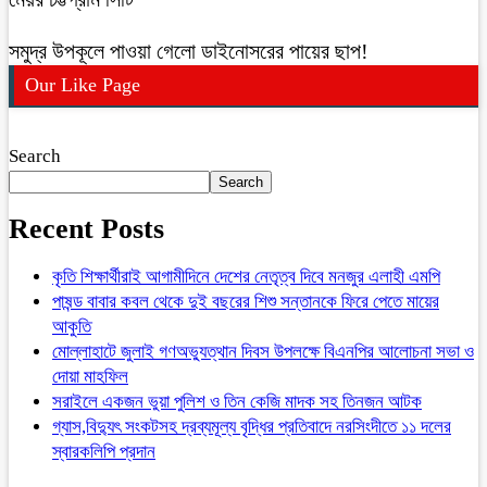
সমুদ্র উপকূলে পাওয়া গেলো ডাইনোসরের পায়ের ছাপ!
Our Like Page
Search
Search
Recent Posts
কৃতি শিক্ষার্থীরাই আগামীদিনে দেশের নেতৃত্ব দিবে মনজুর এলাহী এমপি
পাষন্ড বাবার কবল থেকে দুই বছরের শিশু সন্তানকে ফিরে পেতে মায়ের
আকুতি
মোল্লাহাটে জুলাই গণঅভ্যুত্থান দিবস উপলক্ষে বিএনপির আলোচনা সভা ও
দোয়া মাহফিল
সরাইলে একজন ভুয়া পুলিশ ও তিন কেজি মাদক সহ তিনজন আটক
গ্যাস,বিদ্যুৎ সংকটসহ দ্রব্যমূল্য বৃদ্ধির প্রতিবাদে নরসিংদীতে ১১ দলের
স্বারকলিপি প্রদান