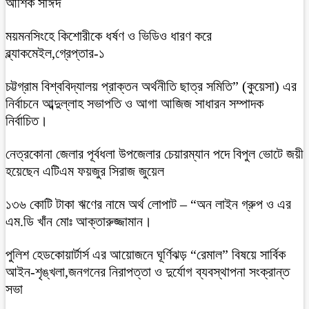
আশিক সাঈদ
ময়মনসিংহে কিশোরীকে ধর্ষণ ও ভিডিও ধারণ করে
ব্ল্যাকমেইল,গ্রেপ্তার-১
চট্টগ্রাম বিশ্ববিদ্যালয় প্রাক্তন অর্থনীতি ছাত্র সমিতি” (কুয়েসা) এর
নির্বাচনে আব্দুল্লাহ সভাপতি ও আগা আজিজ সাধারন সম্পাদক
নির্বাচিত।
নেত্রকোনা জেলার পূর্বধলা উপজেলার চেয়ারম্যান পদে বিপুল ভোটে জয়ী
হয়েছেন এটিএম ফয়জুর সিরাজ জুয়েল
১৩৬ কোটি টাকা ঋণের নামে অর্থ লোপাট – “অন লাইন গ্রুপ ও এর
এম.ডি খাঁন মোঃ আক্তারুজ্জামান।
পুলিশ হেডকোয়ার্টার্স এর আয়োজনে ঘূর্ণিঝড় “রেমাল” বিষয়ে সার্বিক
আইন-শৃঙ্খলা,জনগনের নিরাপত্তা ও দুর্যোগ ব্যবস্থাপনা সংক্রান্ত
সভা