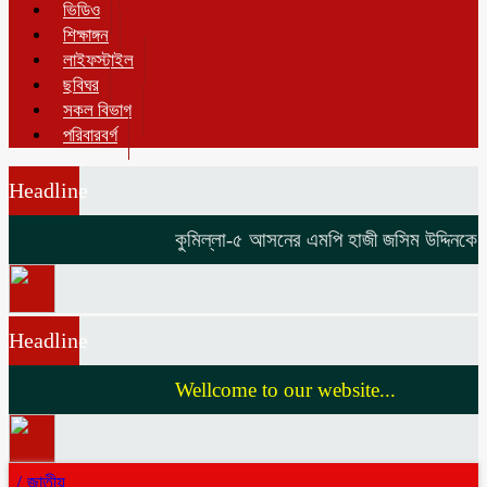
ভিডিও
শিক্ষাঙ্গন
লাইফস্টাইল
ছবিঘর
সকল বিভাগ
পরিবারবর্গ
Headline
কুমিল্লা-৫ আসনের এমপি হাজী জসিম উদ্দিনকে নিয
Headline
Wellcome to our website...
/
জাতীয়