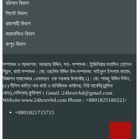
বরিশাল বিভাগ
সিলেট বিভাগ
রাজশাহী বিভাগ
ময়মনসিংহ বিভাগ
রংপুর বিভাগ
সম্পাদক ও প্রকাশক: আবছার উদ্দিন, সহ- সম্পাদক : ইন্জিনিয়ার মহাসিন হোসেন
প্রিন্স, বার্তা সম্পাদক : মো: তছলিম উদ্দিন উপ-সম্পাদক: সাইফুল ইসলাম ফাহাদ,
বিজ্ঞাপন ম্যানেজার :এমদাদুল হক সরকার উপদেষ্টা(২) : মো: শামছু উদ্দিন লিটন,
(৫) দীলিপ কান্তি নাথ বার্তা ও বানিজ্যিক কার্যালয়: নিউ মার্কেট(চান্দিনা
রোড),দেবিদ্বার,কুমিল্লা। Gmail :24hrstvbd@gmail.com
Website:www.24hrstvbd.com Phone : +8801825180221/
+8801821715715