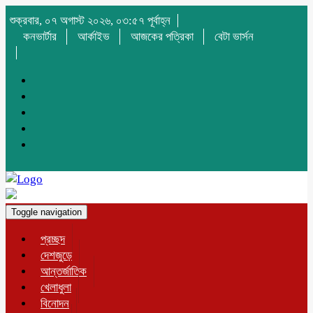
শুক্রবার, ০৭ অগাস্ট ২০২৬, ০৩:৫৭ পূর্বাহ্ন
কনভার্টার
আর্কাইভ
আজকের পত্রিকা
বেটা ভার্সন
Toggle navigation
প্রচ্ছদ
দেশজুড়ে
আন্তর্জাতিক
খেলাধুলা
বিনোদন