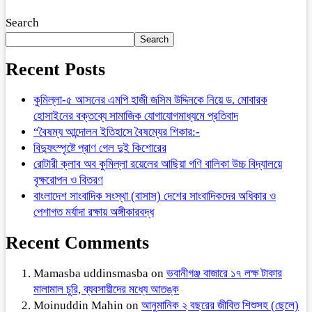
Search
Search
Recent Posts
কুমিল্লা-৫ আসনের এমপি হাজী জসিম উদ্দিনকে নিয়ে ড. মোবারক
হোসাইনের বক্তব্যে সামাজিক যোগাযোগমাধ্যমে প্রতিবাদ
“বৈষম্য আন্দোলন ইতিহাসে বৈষম্যের শিকার:-
বিদ্যুৎস্পৃষ্টে প্রাণ গেল দুই কিশোরের
রোটারী ক্লাব অব কুমিল্লা রয়েলের আছিয়া গণি বালিকা উচ্চ বিদ্যালয়ে
বৃক্ষরোপন ও বিতরণ
বাংলাদেশ সাংবাদিক সংস্থা (বাসাস) দেশের সাংবাদিকদের অধিকার ও
পেশাগত মর্যাদা রক্ষায় অঙ্গীকারবদ্ধ
Recent Comments
Mamasba uddinsmasba
on
ভবানীগঞ্জ বাজারে ১৭ লক্ষ টাকার
মালামাল চুরি, ব্যবসায়ীদের মধ্যে আতঙ্ক
Moinuddin Mahin
on
আনুমানিক ২ বছরের জীবিত শিশুসহ (ছেলে)