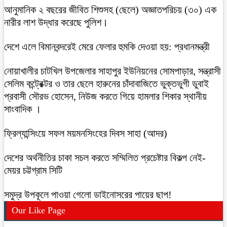
আনুমানিক ২ বছরের জীবিত শিশুসহ (ছেলে) অজ্ঞাতপরিচয় (৩০) এক
নারীর লাশ উদ্ধার করেছে পুলিশ।
দেশে এলে বিমানবন্দরেই মেরে ফেলার হুমকি দেওয়া হয়: প্রধানমন্ত্রী
নোয়াখালীর চাটখিল উপজেলার সাহাপুর ইউনিয়নের সোমপাড়ার, সন্ত্রাসী
সেলিম কন্ট্রেক্টর ও তার ছেলে হারুনের চাঁদাবাজিতে ভুক্তভুগী ডুবাই
প্রবাসী সৌরভ হোসেন, নিউজ করতে গিয়ে হামলার শিকার স্থানীয়
সাংবাদিক ।
ফ্রিল্যান্সিংয়ে সফল ময়মনসিংহের দিবস সাহা (আদর)
দেশের অর্থনীতির চাকা সচল করতে সম্মিলিত প্রচেষ্টার বিকল্প নেই-
মেয়র চট্টগ্রাম সিটি
সমুদ্র উপকূলে পাওয়া গেলো ডাইনোসরের পায়ের ছাপ!
Our Like Page