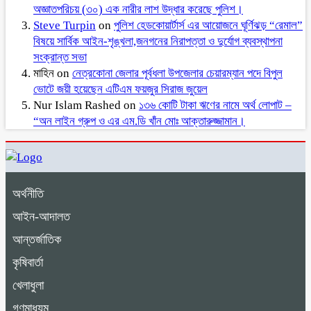
অজ্ঞাতপরিচয় (৩০) এক নারীর লাশ উদ্ধার করেছে পুলিশ।
Steve Turpin
on
পুলিশ হেডকোয়ার্টার্স এর আয়োজনে ঘূর্ণিঝড় “রেমাল”
বিষয়ে সার্বিক আইন-শৃঙ্খলা,জনগনের নিরাপত্তা ও দুর্যোগ ব্যবস্থাপনা
সংক্রান্ত সভা
মাহিন
on
নেত্রকোনা জেলার পূর্বধলা উপজেলার চেয়ারম্যান পদে বিপুল
ভোটে জয়ী হয়েছেন এটিএম ফয়জুর সিরাজ জুয়েল
Nur Islam Rashed
on
১৩৬ কোটি টাকা ঋণের নামে অর্থ লোপাট –
“অন লাইন গ্রুপ ও এর এম.ডি খাঁন মোঃ আক্তারুজ্জামান।
অর্থনীতি
আইন-আদালত
আন্তর্জাতিক
কৃষিবার্তা
খেলাধুলা
গণমাধ্যম