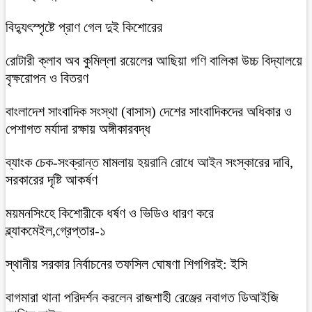
বিদ্যুৎস্পৃষ্টে প্রাণ গেল দুই কিশোরের
রোটারী ক্লাব অব কুমিল্লা রয়েলের আছিয়া গণি বালিকা উচ্চ বিদ্যালয়ে
বৃক্ষরোপন ও বিতরণ
বাংলাদেশ সাংবাদিক সংস্থা (বাসাস) দেশের সাংবাদিকদের অধিকার ও
পেশাগত মর্যাদা রক্ষায় অঙ্গীকারবদ্ধ
ব্যাংক চেক-সংক্রান্ত মামলায় হয়রানি রোধে আইন সংস্কারের দাবি,
সরকারের দৃষ্টি আকর্ষণ
ময়মনসিংহে কিশোরীকে ধর্ষণ ও ভিডিও ধারণ করে
ব্ল্যাকমেইল,গ্রেপ্তার-১
স্থানীয় সরকার নির্বাচনের তফসিল ঘোষণা শিগগিরই: ইসি
বাগমারা থানা পরিদর্শন করলেন রাজশাহী রেঞ্জের নবাগত ডিআইজি