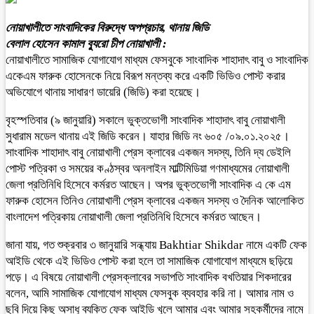
নোয়াখালীতে সাংবাদিকের বিরুদ্ধে অপপ্রচার, থানায় জিডি
বেলাল হোসেন কামাল ব্যুরো চীপ নোয়াখালী :
নোয়াখালীতে সামাজিক যোগাযোগ মাধ্যম ফেসবুকে সাংবাদিক শাহাদাৎ বাবু ও সাংবাদিক
একেএম ফারুক হোসেনকে নিয়ে বিরূপ মন্তব্য করে একটি ভিডিও পোস্ট করার
অভিযোগে থানায় সাধারণ ডায়েরি (জিডি) করা হয়েছে।
বৃহস্পতিবার (৯ জানুয়ারি) সকালে ভুক্তভোগী সাংবাদিক শাহাদাৎ বাবু নোয়াখালী
সুধারাম মডেল থানায় এই জিডি করেন। যাহার জিডি নং ৬০৫ /০৯.০১.২০২৫।
সাংবাদিক শাহাদাৎ বাবু নোয়াখালী প্রেস ক্লাবের একজন সদস্য, তিনি দ্য ডেইলি
পোস্ট পত্রিকা ও সময়ের কণ্ঠস্বর অনলাইন মাল্টিমিডিয়া গণমাধ্যমের নোয়াখালী
জেলা প্রতিনিধি হিসেবে কর্মরত আছেন। অপর ভুক্তভোগী সাংবাদিক এ কে এম
ফারুক হোসেন তিনিও নোয়াখালী প্রেস ক্লাবের একজন সদস্য ও দৈনিক আলোকিত
বাংলাদেশ পত্রিকায় নোয়াখালী জেলা প্রতিনিধি হিসেবে কর্মরত আছেন।
জানা যায়, গত শুক্রবার ৩ জানুয়ারি সন্ধ্যায় Bakhtiar Shikdar নামে একটি ফেক
আইডি থেকে এই ভিডিও পোস্ট করা হলে তা সামাজিক যোগাযোগ মাধ্যমে ছড়িয়ে
পড়ে। এ বিষয়ে নোয়াখালী প্রেসক্লাবের সভাপতি সাংবাদিক বখতিয়ার শিকদারের
বলেন, আমি সামাজিক যোগাযোগ মাধ্যম ফেসবুক ব্যবহার করি না। আমার নাম ও
ছবি দিয়ে কিছু অসাধু ব্যক্তি ফেক আইডি খুলে আমার এবং আমার সহকর্মীদের নামে