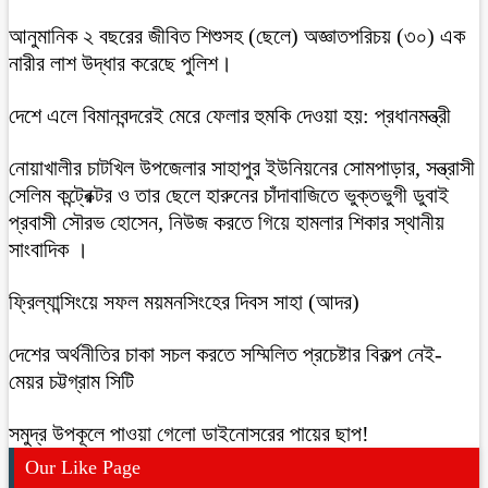
আনুমানিক ২ বছরের জীবিত শিশুসহ (ছেলে) অজ্ঞাতপরিচয় (৩০) এক
নারীর লাশ উদ্ধার করেছে পুলিশ।
দেশে এলে বিমানবন্দরেই মেরে ফেলার হুমকি দেওয়া হয়: প্রধানমন্ত্রী
নোয়াখালীর চাটখিল উপজেলার সাহাপুর ইউনিয়নের সোমপাড়ার, সন্ত্রাসী
সেলিম কন্ট্রেক্টর ও তার ছেলে হারুনের চাঁদাবাজিতে ভুক্তভুগী ডুবাই
প্রবাসী সৌরভ হোসেন, নিউজ করতে গিয়ে হামলার শিকার স্থানীয়
সাংবাদিক ।
ফ্রিল্যান্সিংয়ে সফল ময়মনসিংহের দিবস সাহা (আদর)
দেশের অর্থনীতির চাকা সচল করতে সম্মিলিত প্রচেষ্টার বিকল্প নেই-
মেয়র চট্টগ্রাম সিটি
সমুদ্র উপকূলে পাওয়া গেলো ডাইনোসরের পায়ের ছাপ!
Our Like Page