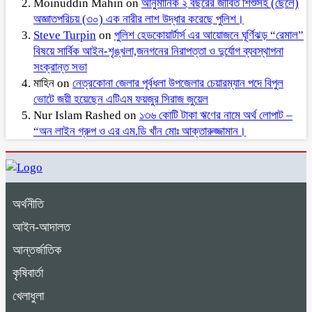
Moinuddin Mahin
on
আনুমানিক ২ বছরের জীবিত শিশুসহ (ছেলে)
অজ্ঞাতপরিচয় (৩০) এক নারীর লাশ উদ্ধার করেছে পুলিশ।
Steve Turpin
on
পুলিশ হেডকোয়ার্টার্স এর আয়োজনে ঘূর্ণিঝড় “রেমাল”
বিষয়ে সার্বিক আইন-শৃঙ্খলা,জনগনের নিরাপত্তা ও দুর্যোগ ব্যবস্থাপনা
সংক্রান্ত সভা
মাহিন
on
নেত্রকোনা জেলার পূর্বধলা উপজেলার চেয়ারম্যান পদে বিপুল
ভোটে জয়ী হয়েছেন এটিএম ফয়জুর সিরাজ জুয়েল
Nur Islam Rashed
on
১৩৬ কোটি টাকা ঋণের নামে অর্থ লোপাট –
“অন লাইন গ্রুপ ও এর এম.ডি খাঁন মোঃ আক্তারুজ্জামান।
অর্থনীতি
আইন-আদালত
আন্তর্জাতিক
কৃষিবার্তা
খেলাধুলা