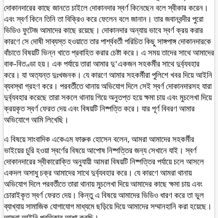
দোকানদারের কাছে জানতে চাইলে দোকানদার স্বর্ণ কিনেছেন বলে স্বীকার করেন।
এবং স্বর্ণ কিনে তিনি তা বিক্রিও করে ফেলেন বলে জানান। তার জবানবন্দীর পুরো
ভিডিও ফুটেজ আমাদের কাছে রয়েছে। দোকানদার অন্যায় ভাবে স্বর্ণ ক্রয় করার
কারণে সে দোষী সাব্যস্ত হওয়াতে তার পার্শ্ববর্তী পরিচিত কিছু সাঙ্গপাঙ্গ দোকানদারকে
বাঁচাতে বিষয়টি ভিন্ন খাতে প্রবাহিত করার চেষ্টা করে। এ সময় তাদের সাথে আমাদের
বাক-বিতণ্ডা হয়। এক পর্যায়ে তারা আমার দু’একজন সহকর্মীর সাথে দুর্ব্যবহার
করে। যা অত্যন্ত দুঃখজনক। যে কারণে আমার সহকর্মীরা পুলিশে খবর দিয়ে আইনি
ব্যবস্থা গ্রহণ করে। পরবর্তীতে থানায় অভিযোগ দিলে সেই স্বর্ণ দোকানদারসহ যারা
দুর্ব্যবহার করেছে তারা সকলে থানায় গিয়ে অনুতপ্ত হয়ে ক্ষমা চায় এবং মুচলেখা দিয়ে
ক্রয়কৃত স্বর্ণ ফেরত দেয় এবং বিষয়টি নিষ্পত্তি করে। যার পূর্ণ বিবরণ আমার
অভিযোগে আমি লিখেছি।
এ বিষয়ে সাংবাদিক একেএম ফারুক হোসেন বলেন, আমরা আমাদের সহকর্মীর
ভাইয়ের চুরি হওয়া স্বর্ণের বিষয়ে আপোষ নিষ্পত্তির জন্য সেখানে যাই। স্বর্ণ
দোকানদারের স্বীকারোক্তি অনুযায়ী আমরা বিষয়টি নিষ্পত্তির পর্যায়ে চলে আসলে
একদল অসাধু চক্র আমাদের সাথে দুর্ব্যবহার করে। যে কারণে আমরা থানায়
অভিযোগ দিলে পরবর্তীতে তারা থানায় মুচলেখা দিয়ে আমাদের কাছে ক্ষমা চায় এবং
চোরাইকৃত স্বর্ণ ফেরত দেয়। কিন্তু এ বিষয়ে আমাদের ভিডিও ধারণ করে তা ভুল
ব্যাখ্যায় সামাজিক যোগাযোগ মাধ্যমে ছড়িয়ে দিয়ে আমাদের সম্মানহানি করা হয়েছে।
আমরা আইনি প্রতিকার আশা করছি।