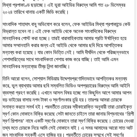
মিথ্যা প্রপাকাণ্ড ছড়াচ্ছে। এই ভুয়া আইডির বিরুদ্ধে আমি গত ২৮ ডিসেম্বর
২০২৪ তারিখে থানায় একটি জিডি করেছি।
সাংবাদিক শাহাদাৎ বাবু অভিযোগ করে বলেন, ফেক আইডির মিথ্যা প্রপাকান্ডে কেউ
বিভ্রান্ত হবেন না। এই ফেক আইডি থেকে অনেক সাংবাদিকের বিরুদ্ধে
মানহানিকর পোস্ট করা হচ্ছে। তারই ধারাবাহিকতায় আমার প্রতি ঈর্ষান্বিত হয়ে
আমার সম্মানহানি করার জন্য এই আইডি থেকে আমার ছবি দিয়ে আপত্তিকর
মন্তব্য করা হয়েছে। যার কোন ভিত্তি নেই। আমি দীর্ঘদিন থেকে পরিচ্ছন্নভাবে
পেশাদারিত্বের সাথে সাংবাদিকতা পেশায় কাজ করে যাচ্ছি। তাই আমি এমন
মানহানিকর মন্তব্যের তীব্র নিন্দা জানাচ্ছি।
তিনি আরো বলেন, সোশ্যাল মিডিয়ায় উদ্দেশ্যপ্রণোদিতভাবে আপত্তিকর মন্তব্য
করে, ভুল ব্যাখ্যায় আমার ছবি সম্বলিত ভিডিও অপপ্রচারের বিরুদ্ধে আমি আইনি
ব্যবস্থা গ্রহণ করেছি। এখানে আসল বিষয় হচ্ছে গত কিছুদিন আগে আমার আপন
বড় ভাইয়ের বাসায় নগদ টাকা ও স্বর্ণালংকার চুরি হয়। তারপর আমরা চোরকে
সনাক্ত করতে সমর্থ হই। পরবর্তীতে চোরের স্বীকারোক্তি অনুযায়ী তারা চোরাইকৃত
স্বর্ণ কোন দোকানে বিক্রি করেছে সেটা জানতে চাইলে তারা জানায় বিশ্বনাথের ‘শিল্পী
স্বর্ণ শিল্পালয়’ নামে একটি স্বর্ণের দোকানে তারা স্বর্ণ বিক্রি করেছে। চোরের দেওয়া
তথ্য মতে চোরকে নিয়ে আমি সেই দোকানে যাই। এ সময় আমাদের আরো সাত আট
জন সাংবাদিক সহকর্মী এসে হাজির হয়। পরবর্তীতে চোরের সম্মুখে সেই স্বর্ণের