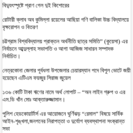
বিদ্যুৎস্পৃষ্টে প্রাণ গেল দুই কিশোরের
রোটারী ক্লাব অব কুমিল্লা রয়েলের আছিয়া গণি বালিকা উচ্চ বিদ্যালয়ে
বৃক্ষরোপন ও বিতরণ
চট্টগ্রাম বিশ্ববিদ্যালয় প্রাক্তন অর্থনীতি ছাত্র সমিতি” (কুয়েসা) এর
নির্বাচনে আব্দুল্লাহ সভাপতি ও আগা আজিজ সাধারন সম্পাদক
নির্বাচিত।
নেত্রকোনা জেলার পূর্বধলা উপজেলার চেয়ারম্যান পদে বিপুল ভোটে জয়ী
হয়েছেন এটিএম ফয়জুর সিরাজ জুয়েল
১৩৬ কোটি টাকা ঋণের নামে অর্থ লোপাট – “অন লাইন গ্রুপ ও এর
এম.ডি খাঁন মোঃ আক্তারুজ্জামান।
পুলিশ হেডকোয়ার্টার্স এর আয়োজনে ঘূর্ণিঝড় “রেমাল” বিষয়ে সার্বিক
আইন-শৃঙ্খলা,জনগনের নিরাপত্তা ও দুর্যোগ ব্যবস্থাপনা সংক্রান্ত
সভা