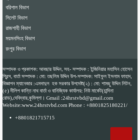
বরিশাল বিভাগ
সিলেট বিভাগ
রাজশাহী বিভাগ
ময়মনসিংহ বিভাগ
রংপুর বিভাগ
সম্পাদক ও প্রকাশক: আবছার উদ্দিন, সহ- সম্পাদক : ইন্জিনিয়ার মহাসিন হোসেন
প্রিন্স, বার্তা সম্পাদক : মো: তছলিম উদ্দিন উপ-সম্পাদক: সাইফুল ইসলাম ফাহাদ,
বিজ্ঞাপন ম্যানেজার :এমদাদুল হক সরকার উপদেষ্টা(২) : মো: শামছু উদ্দিন লিটন,
(৫) দীলিপ কান্তি নাথ বার্তা ও বানিজ্যিক কার্যালয়: নিউ মার্কেট(চান্দিনা
রোড),দেবিদ্বার,কুমিল্লা। Gmail :24hrstvbd@gmail.com
Website:www.24hrstvbd.com Phone : +8801825180221/
+8801821715715