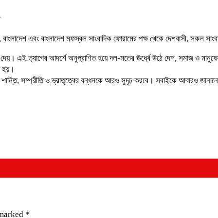
টি, বাংলাদেশ এবং বাংলাদেশ মফস্বল সাংবাদিক ফোরামের পক্ষ থেকে দেশবাসী, সকল সা
ষা দেয়। এই ত্যাগের আদর্শে অনুপ্রাণিত হয়ে দল-মতের ঊর্ধ্বে উঠে দেশ, সমাজ ও মা
লা হয়।
শান্তি, সম্প্রীতি ও ভ্রাতৃত্বের বন্ধনকে আরও সুদৃঢ় করবে। সবাইকে আবারও জানান
 marked
*