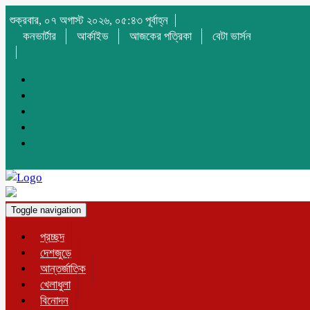
শুক্রবার, ০৭ অগাস্ট ২০২৬, ০৫:৪৩ পূর্বাহ্ন
কনভার্টার
আর্কাইভ
আজকের পত্রিকা
বেটা ভার্সন
Toggle navigation
প্রচ্ছদ
দেশজুড়ে
আন্তর্জাতিক
খেলাধুলা
বিনোদন