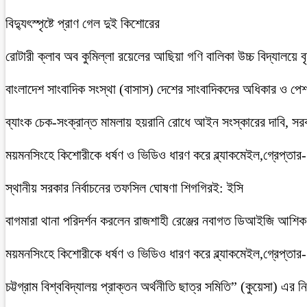
বিদ্যুৎস্পৃষ্টে প্রাণ গেল দুই কিশোরের
রোটারী ক্লাব অব কুমিল্লা রয়েলের আছিয়া গণি বালিকা উচ্চ বিদ্যালয়ে 
বাংলাদেশ সাংবাদিক সংস্থা (বাসাস) দেশের সাংবাদিকদের অধিকার ও পেশাগত
ব্যাংক চেক-সংক্রান্ত মামলায় হয়রানি রোধে আইন সংস্কারের দাবি, সরকা
ময়মনসিংহে কিশোরীকে ধর্ষণ ও ভিডিও ধারণ করে ব্ল্যাকমেইল,গ্রেপ্তার
স্থানীয় সরকার নির্বাচনের তফসিল ঘোষণা শিগগিরই: ইসি
বাগমারা থানা পরিদর্শন করলেন রাজশাহী রেঞ্জের নবাগত ডিআইজি আশি
ময়মনসিংহে কিশোরীকে ধর্ষণ ও ভিডিও ধারণ করে ব্ল্যাকমেইল,গ্রেপ্তার
চট্টগ্রাম বিশ্ববিদ্যালয় প্রাক্তন অর্থনীতি ছাত্র সমিতি” (কুয়েসা) এর