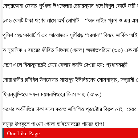
নেত্রকোনা জেলার পূর্বধলা উপজেলার চেয়ারম্যান পদে বিপুল ভোটে জয়ী
১৩৬ কোটি টাকা ঋণের নামে অর্থ লোপাট – “অন লাইন গ্রুপ ও এর এম.
পুলিশ হেডকোয়ার্টার্স এর আয়োজনে ঘূর্ণিঝড় “রেমাল” বিষয়ে সার্বিক আ
আনুমানিক ২ বছরের জীবিত শিশুসহ (ছেলে) অজ্ঞাতপরিচয় (৩০) এক নার
দেশে এলে বিমানবন্দরেই মেরে ফেলার হুমকি দেওয়া হয়: প্রধানমন্ত্রী
নোয়াখালীর চাটখিল উপজেলার সাহাপুর ইউনিয়নের সোমপাড়ার, সন্ত্রাসী সে
ফ্রিল্যান্সিংয়ে সফল ময়মনসিংহের দিবস সাহা (আদর)
দেশের অর্থনীতির চাকা সচল করতে সম্মিলিত প্রচেষ্টার বিকল্প নেই- মেয়র চ
সমুদ্র উপকূলে পাওয়া গেলো ডাইনোসরের পায়ের ছাপ!
Our Like Page