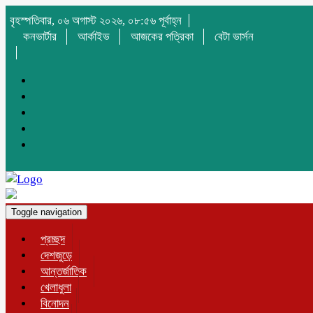
বৃহস্পতিবার, ০৬ অগাস্ট ২০২৬, ০৮:৫৬ পূর্বাহ্ন
কনভার্টার
আর্কাইভ
আজকের পত্রিকা
বেটা ভার্সন
Toggle navigation
প্রচ্ছদ
দেশজুড়ে
আন্তর্জাতিক
খেলাধুলা
বিনোদন