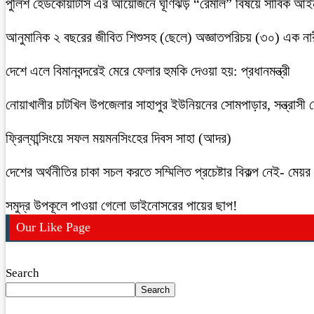
পুলিশ হেডকোয়ার্টার্স এর আয়োজনে ঘূর্ণিঝড় “রেমাল” বিষয়ে সার্বিক আ
আনুমানিক ২ বছরের জীবিত শিশুসহ (ছেলে) অজ্ঞাতপরিচয় (৩০) এক নার
দেশে এলে বিমানবন্দরেই মেরে ফেলার হুমকি দেওয়া হয়: প্রধানমন্ত্রী
নোয়াখালীর চাটখিল উপজেলার সাহাপুর ইউনিয়নের সোমপাড়ার, সন্ত্রাসী সে
ফ্রিল্যান্সিংয়ে সফল ময়মনসিংহের দিবস সাহা (আদর)
দেশের অর্থনীতির চাকা সচল করতে সম্মিলিত প্রচেষ্টার বিকল্প নেই- মেয়র চ
সমুদ্র উপকূলে পাওয়া গেলো ডাইনোসরের পায়ের ছাপ!
Our Like Page
Search
Search