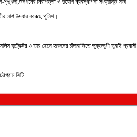
ইন-শৃঙ্খলা,জনগনের নিরাপত্তা ও দুর্যোগ ব্যবস্থাপনা সংক্রান্ত সভা
ীর লাশ উদ্ধার করেছে পুলিশ।
লিম কন্ট্রেক্টর ও তার ছেলে হারুনের চাঁদাবাজিতে ভুক্তভুগী ডুবাই প্
ট্টগ্রাম সিটি