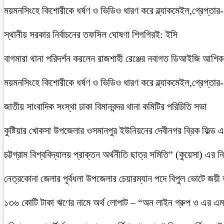
ময়মনসিংহে কিশোরীকে ধর্ষণ ও ভিডিও ধারণ করে ব্ল্যাকমেইল,গ্রেপ্তার
স্থানীয় সরকার নির্বাচনের তফসিল ঘোষণা শিগগিরই: ইসি
বাগমারা থানা পরিদর্শন করলেন রাজশাহী রেঞ্জের নবাগত ডিআইজি আশি
ময়মনসিংহে কিশোরীকে ধর্ষণ ও ভিডিও ধারণ করে ব্ল্যাকমেইল,গ্রেপ্তার
জাতীয় সাংবাদিক সংস্থা ঢাকা বিমানবন্দর থানা কমিটির পরিচিতি সভা
কুষ্টিয়ার খোকসা উপজেলার ওসমানপুর ইউনিয়নের দেবীনগর ব্রিক ফিল্ড
চট্টগ্রাম বিশ্ববিদ্যালয় প্রাক্তন অর্থনীতি ছাত্র সমিতি” (কুয়েসা) এর
নেত্রকোনা জেলার পূর্বধলা উপজেলার চেয়ারম্যান পদে বিপুল ভোটে জয়ী
১৩৬ কোটি টাকা ঋণের নামে অর্থ লোপাট – “অন লাইন গ্রুপ ও এর এম.