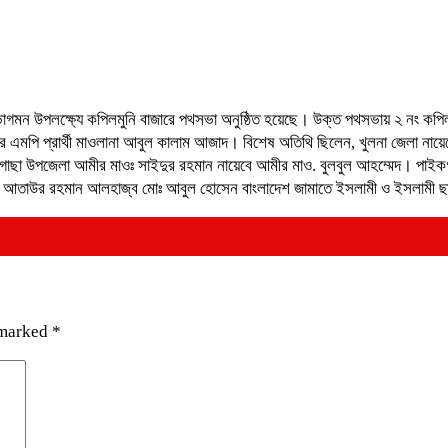
াগমন উপলক্ষ্যে কপিলমুনি বাজারে পথসভা অনুষ্ঠিত হয়েছে। উক্ত পথসভায় ২ নং কপি
াছার এমপি প্রার্থী মাওলানা আবুল কালাম আজাদ। বিশেষ অতিথি ছিলেন, খুলনা জেলা নায
ছা উপজেলা আমীর মাওঃ সাইদুর রহমান নায়েবে আমীর মাও. বুলবুল আহম্মেদ। পাইকগাছ
াওঃ আতাউর রহমান আলহাজ্ব মোঃ আবুল হোসেন বাংলাদেশ জামাতে ইসলামী ও ইসলামী ছাত
 marked
*