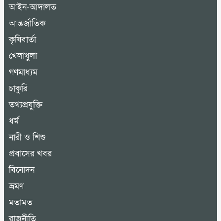
আইন-আদালত
আন্তর্জাতিক
কৃষিবার্তা
খেলাধুলা
গণমাধ্যম
চাকুরি
তথ্যপ্রযুক্তি
ধর্ম
নারী ও শিশু
প্রবাসের খবর
বিনোদন
ভ্রমণ
মতামত
রাজনীতি