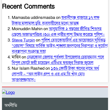
Recent Comments
Mamasba uddinsmasba
on
ভবানীগঞ্জ বাজারে ১৭ লক্ষ
টাকার মালামাল চুরি, ব্যবসায়ীদের মধ্যে আতঙ্ক
Moinuddin Mahin
on
আনুমানিক ২ বছরের জীবিত শিশুসহ
(ছেলে) অজ্ঞাতপরিচয় (৩০) এক নারীর লাশ উদ্ধার করেছে পুলিশ।
Steve Turpin
on
পুলিশ হেডকোয়ার্টার্স এর আয়োজনে ঘূর্ণিঝড়
“রেমাল” বিষয়ে সার্বিক আইন-শৃঙ্খলা,জনগনের নিরাপত্তা ও দুর্যোগ
ব্যবস্থাপনা সংক্রান্ত সভা
মাহিন
on
নেত্রকোনা জেলার পূর্বধলা উপজেলার চেয়ারম্যান পদে
বিপুল ভোটে জয়ী হয়েছেন এটিএম ফয়জুর সিরাজ জুয়েল
Nur Islam Rashed
on
১৩৬ কোটি টাকা ঋণের নামে অর্থ
লোপাট – “অন লাইন গ্রুপ ও এর এম.ডি খাঁন মোঃ
আক্তারুজ্জামান।
অর্থনীতি