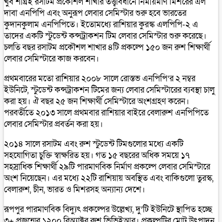
খুব শীঘ্রই রসাটম প্রকৌশল শাখার তত্ত্বাবধানে নির্মীয়মাণ মিশরের এল
দাবা এনপিপি এবং অনুরূপ লেবার সেমিস্টার শুরু হবে ভারতের
কুদানকুলাম এনপিপিতে। ইতোমধ্যে রাশিয়ার কুরস্ক এলপিপি-২ এ
তাদের একটি স্টুডেন্ট কন্সট্রাকশন টিম লেবার সেমিস্টার শুরু করেছে।
চলতি বছর রসাটম প্রকৌশল শাখার ৪টি প্রকল্পে ১৫০ জন রুশ শিক্ষার্থী
লেবার সেমিস্টারে কাজ করবেন।
প্রথমবারের মতো রাশিয়ার ২০০৮ সালে রোস্তভ এনপিপি’র ২ নম্বর
ইউনিটে, স্টুডেন্ট কন্সট্রাকশন টিমের জন্য লেবার সেমিস্টারের ব্যবস্থা চালু
করা হয়। ঐ বছর ২৫ জন শিক্ষার্থী সেমিস্টারে অংশগ্রহণ করেন।
পরবর্তীতে ২০১৩ সালে প্রথমবার রাশিয়ার বাইরে বেলারুশ এনপিপিতে
লেবার সেমিস্টার প্রবর্তন করা হয়।
২০১৪ সালে রসাটম এবং রুশ স্টুডেন্ট টিমগুলোর মধ্যে একটি
সহযোগিতা চুক্তি স্বাক্ষরিত হয়। গত ১৫ বছরের অধিক সময়ে ১৭
সহস্রাধিক শিক্ষার্থী ২৯টি পারমাণবিক নির্মাণ প্রকল্পে লেবার সেমিস্টারে
অংশ নিয়েছেন। এর মধ্যে ২২টি রাশিয়ায় অবস্থিত এবং বাকিগুলো তুরস্ক,
বেলারুশ, চীন, ভারত ও মিশরসহ অন্যান্য দেশে।
রূপপুর পারমাণবিক বিদ্যুৎ প্রকল্পের উল্লেখ্য, দু’টি ইউনিটে স্থাপিত হচ্ছে
৩+ প্রজন্মের ১২০০ রিঅ্যাক্টর রুশ ভিভিইআর। প্রকল্পটির মোট উৎপাদন