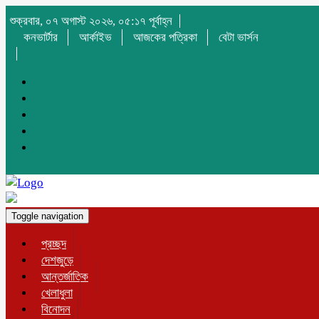
শুক্রবার, ০৭ অগাস্ট ২০২৬, ০৫:১৭ পূর্বাহ্ন
কনভার্টার
আর্কাইভ
আজকের পত্রিকা
বেটা ভার্সন
Toggle navigation
প্রচ্ছদ
দেশজুড়ে
আন্তর্জাতিক
খেলাধুলা
বিনোদন