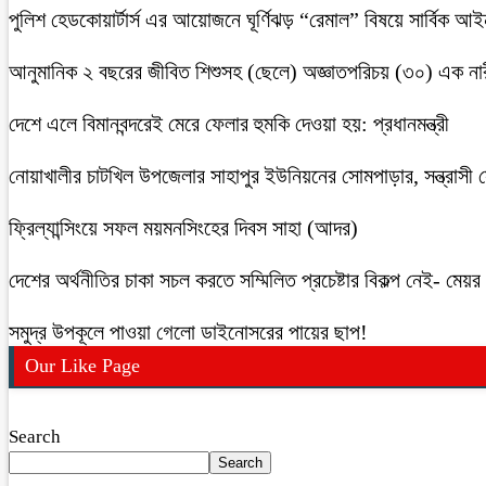
পুলিশ হেডকোয়ার্টার্স এর আয়োজনে ঘূর্ণিঝড় “রেমাল” বিষয়ে সার্বিক আ
আনুমানিক ২ বছরের জীবিত শিশুসহ (ছেলে) অজ্ঞাতপরিচয় (৩০) এক নার
দেশে এলে বিমানবন্দরেই মেরে ফেলার হুমকি দেওয়া হয়: প্রধানমন্ত্রী
নোয়াখালীর চাটখিল উপজেলার সাহাপুর ইউনিয়নের সোমপাড়ার, সন্ত্রাসী সে
ফ্রিল্যান্সিংয়ে সফল ময়মনসিংহের দিবস সাহা (আদর)
দেশের অর্থনীতির চাকা সচল করতে সম্মিলিত প্রচেষ্টার বিকল্প নেই- মেয়র চ
সমুদ্র উপকূলে পাওয়া গেলো ডাইনোসরের পায়ের ছাপ!
Our Like Page
Search
Search