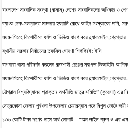
বাংলাদেশ সাংবাদিক সংস্থা (বাসাস) দেশের সাংবাদিকদের অধিকার ও পেশাগত
ব্যাংক চেক-সংক্রান্ত মামলায় হয়রানি রোধে আইন সংস্কারের দাবি, সরকা
ময়মনসিংহে কিশোরীকে ধর্ষণ ও ভিডিও ধারণ করে ব্ল্যাকমেইল,গ্রেপ্তার
স্থানীয় সরকার নির্বাচনের তফসিল ঘোষণা শিগগিরই: ইসি
বাগমারা থানা পরিদর্শন করলেন রাজশাহী রেঞ্জের নবাগত ডিআইজি আশি
ময়মনসিংহে কিশোরীকে ধর্ষণ ও ভিডিও ধারণ করে ব্ল্যাকমেইল,গ্রেপ্তার
চট্টগ্রাম বিশ্ববিদ্যালয় প্রাক্তন অর্থনীতি ছাত্র সমিতি” (কুয়েসা) এর
নেত্রকোনা জেলার পূর্বধলা উপজেলার চেয়ারম্যান পদে বিপুল ভোটে জয়ী
১৩৬ কোটি টাকা ঋণের নামে অর্থ লোপাট – “অন লাইন গ্রুপ ও এর এম.