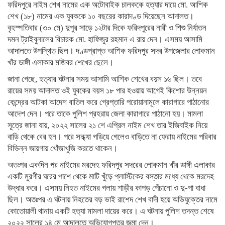
ফরিদপুরে নাইম শেখ নামের এক অটোবাইক চালককে হত্যার দায়ে মো. আশিক
শেখ (১৮) নামের এক যুবককে ১০ বছরের কারাদণ্ড দিয়েছেন আদালত।
বৃহস্পতিবার (৩০ মে) দুপুর সাড়ে ১২টার দিকে ফরিদপুরের নারী ও শিশু নির্যাতন
দমন ট্রাইবুনালের বিচারক মো. হাফিজুর রহমান এ রায় দেন। এসময় আসামি
আদালতে উপস্থিত ছিল। দণ্ডপ্রাপ্ত আশিক ফরিদপুর সদর উপজেলার লোকমান
খাঁর ডাঙ্গী এলাকার মজিবর শেখের ছেলে।
জানা গেছে, হত্যার ঘটনার সময় আসামি আশিক শেখের বয়স ১৬ ছিল। তবে
রায়ের সময় আদালত ওই যুবকের বয়স ১৮ পার হওয়ায় আগেই কিশোর উন্নয়ন
কেন্দ্রের আটকা আদেশ বাতিল করে গ্রেপ্তারি পরোয়ানামূলে কারাগারে পাঠানোর
আদেশ দেন। পরে তাকে পুলিশ প্রহরায় জেলা কারাগারে পাঠানো হয়। মামলা
সূত্রে জানা যায়, ২০২২ সালের ২১ শে এপ্রিল নাইম শেখ তার ইজিবাইক নিয়ে
বাড়ি থেকে বের হন। পরে সন্ধ্যা গড়িয়ে গেলেও বাড়িতে না ফেরায় নাইমের পরিবার
বিভিন্ন জায়গায় খোঁজাখুজি করতে থাকেন।
অতঃপর একদিন পর নাইমের মরদেহ ফরিদপুর সদরের লোকমান খাঁর ডাঙ্গী এলাকার
একটি মুরগীর ঘরের পাশে থেকে মাটি খুঁড়ে প্লাস্টিকের বস্তার মধ্যে থেকে মরদেহ
উদ্ধার করে। এসময় নিহত নাইমের গলায় শাড়ীর কাপড় পেঁচানো ও দু-পা বাধা
ছিল। অতঃপর এ ঘটনায় নিহতের বড় ভাই রাশেদ শেখ বাদী হয়ে অভিযুক্তের নামে
কোতোয়ালী থানায় একটি হত্যা মামলা দায়ের করে। এ ঘটনায় পুলিশ তদন্ত শেষে
২০২২ সালের ১৪ মে আদালতে অভিযোগপত্র জমা দেন।