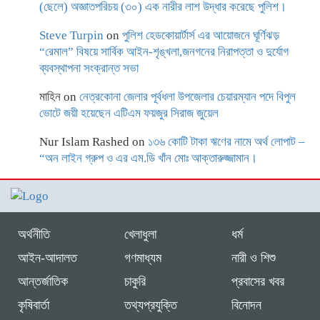
(ছেলে) অজ্ঞাতপরিচয় (৩০) এক নারীর লাশ উদ্ধার করেছে পুলিশ।
Steve Turpin
on
পুলিশ হেডকোয়ার্টার্স এর আয়োজনে ঘূর্ণিঝড়
“রেমাল” বিষয়ে সার্বিক আইন-শৃঙ্খলা,জনগনের নিরাপত্তা ও দুর্যোগ
ব্যবস্থাপনা সংক্রান্ত সভা
মাহিন
on
নেত্রকোনা জেলার পূর্বধলা উপজেলার চেয়ারম্যান পদে বিপুল
ভোটে জয়ী হয়েছেন এটিএম ফয়জুর সিরাজ জুয়েল
Nur Islam Rashed
on
১৩৬ কোটি টাকা ঋণের নামে অর্থ লোপাট –
“অন লাইন গ্রুপ ও এর এম.ডি খাঁন মোঃ আক্তারুজ্জামান।
অর্থনীতি
খেলাধুলা
ধর্ম
আইন-আদালত
গণমাধ্যম
নারী ও শিশু
আন্তর্জাতিক
চাকুরি
প্রবাসের খবর
কৃষিবার্তা
তথ্যপ্রযুক্তি
বিনোদন