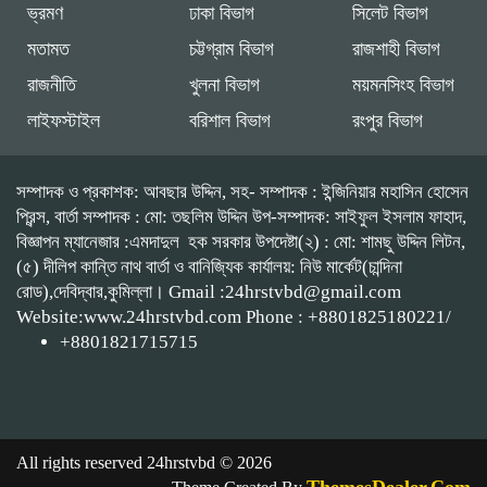
ভ্রমণ
ঢাকা বিভাগ
সিলেট বিভাগ
মতামত
চট্টগ্রাম বিভাগ
রাজশাহী বিভাগ
রাজনীতি
খুলনা বিভাগ
ময়মনসিংহ বিভাগ
লাইফস্টাইল
বরিশাল বিভাগ
রংপুর বিভাগ
সম্পাদক ও প্রকাশক: আবছার উদ্দিন, সহ- সম্পাদক : ইন্জিনিয়ার মহাসিন হোসেন
প্রিন্স, বার্তা সম্পাদক : মো: তছলিম উদ্দিন উপ-সম্পাদক: সাইফুল ইসলাম ফাহাদ,
বিজ্ঞাপন ম্যানেজার :এমদাদুল হক সরকার উপদেষ্টা(২) : মো: শামছু উদ্দিন লিটন,
(৫) দীলিপ কান্তি নাথ বার্তা ও বানিজ্যিক কার্যালয়: নিউ মার্কেট(চান্দিনা
রোড),দেবিদ্বার,কুমিল্লা। Gmail :24hrstvbd@gmail.com
Website:www.24hrstvbd.com Phone : +8801825180221/
+8801821715715
All rights reserved 24hrstvbd © 2026