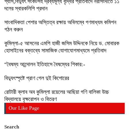
গ্যাস,বিদ্যুৎ সংকটসহ দ্রব্যমূল্য বৃদ্ধির প্রতিবাদে নরসিংদীতে ১১
দলের স্বারকলিপি প্রদান
সাংবাদিকতা পেশার অস্তিত্ব রক্ষায় অবিলম্বে গণমাধ্যম কমিশন
গঠন করুন
কুমিল্লা-৫ আসনের এমপি হাজী জসিম উদ্দিনকে নিয়ে ড. মোবারক
হোসাইনের বক্তব্যে সামাজিক যোগাযোগমাধ্যমে প্রতিবাদ
“বৈষম্য আন্দোলন ইতিহাসে বৈষম্যের শিকার:-
বিদ্যুৎস্পৃষ্টে প্রাণ গেল দুই কিশোরের
রোটারী ক্লাব অব কুমিল্লা রয়েলের আছিয়া গণি বালিকা উচ্চ
বিদ্যালয়ে বৃক্ষরোপন ও বিতরণ
Our Like Page
Search