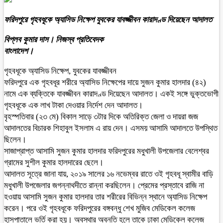
ফরিদপুরে গৃহবধূকে অ্যাসিড নিক্ষেপ যুবকের যাবজ্জীবন কারাদণ্ড দিয়েছেন আদালত
বিপ্লব কুমার দাস। নিজস্ব প্রতিবেদক
বাংলাদেশ।
গৃহবধূকে অ্যাসিড নিক্ষেপ, যুবকের যাবজ্জীবন
ফরিদপুরে এক গৃহবধূর শরীরে অ্যাসিড নিক্ষেপের দায়ে সুজন কুমার হালদার (৪২)
নামে এক ব্যক্তিকে যাবজ্জীবন কারাদণ্ড দিয়েছেন আদালত। একই সঙ্গে ভুক্তভোগী
গৃহবধূকে এক লাখ টাকা দেওয়ার নির্দেশ দেন আদালত।
বৃহস্পতিবার (২৩ মে) বিকাল সাড়ে ৩টার দিকে অতিরিক্ত জেলা ও দায়রা জজ
আদালতের বিচারক শিহাবুল ইসলাম এ রায় দেন। এসময় আসামি আদালতে উপস্থিত
ছিলেন।
সাজাপ্রাপ্ত আসামি সুজন কুমার হালদার ফরিদপুরের মধুখালী উপজেলার বেলেশ্বর
গ্রামের সুশীল কুমার হালদারের ছেলে।
আদালত সূত্রে জানা যায়, ২০১৯ সালের ১৬ নভেম্বর রাতে ওই গৃহবধূ স্বামীর বাড়ি
মধুখালী উপজেলার জগন্নাথদীতে রান্না করছিলেন। প্রেমের প্রস্তাবে রাজি না
হওয়ায় আসামি সুজন কুমার হালদার তার শরীরের বিভিন্ন স্থানে অ্যাসিড নিক্ষেপ
করেন। পরে ওই গৃহবধূকে ফরিদপুরের বঙ্গবন্ধু শেখ মুজিব মেডিকেল কলেজ
হাসপাতালে ভর্তি করা হয়। অবস্থার অবনতি হলে তাকে ঢাকা মেডিকেল কলেজ