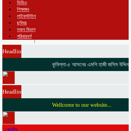
ভিডিও
শিক্ষাঙ্গন
লাইফস্টাইল
ছবিঘর
সকল বিভাগ
পরিবারবর্গ
Headline
কুমিল্লা-৫ আসনের এমপি হাজী জসিম উদ্দিনকে ন
Headline
Wellcome to our website...
/
জাতীয়