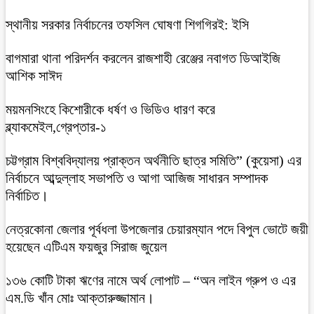
স্থানীয় সরকার নির্বাচনের তফসিল ঘোষণা শিগগিরই: ইসি
বাগমারা থানা পরিদর্শন করলেন রাজশাহী রেঞ্জের নবাগত ডিআইজি
আশিক সাঈদ
ময়মনসিংহে কিশোরীকে ধর্ষণ ও ভিডিও ধারণ করে
ব্ল্যাকমেইল,গ্রেপ্তার-১
চট্টগ্রাম বিশ্ববিদ্যালয় প্রাক্তন অর্থনীতি ছাত্র সমিতি” (কুয়েসা) এর
নির্বাচনে আব্দুল্লাহ সভাপতি ও আগা আজিজ সাধারন সম্পাদক
নির্বাচিত।
নেত্রকোনা জেলার পূর্বধলা উপজেলার চেয়ারম্যান পদে বিপুল ভোটে জয়ী
হয়েছেন এটিএম ফয়জুর সিরাজ জুয়েল
১৩৬ কোটি টাকা ঋণের নামে অর্থ লোপাট – “অন লাইন গ্রুপ ও এর
এম.ডি খাঁন মোঃ আক্তারুজ্জামান।