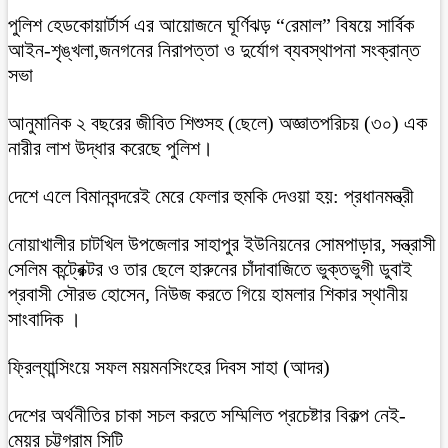
পুলিশ হেডকোয়ার্টার্স এর আয়োজনে ঘূর্ণিঝড় “রেমাল” বিষয়ে সার্বিক
আইন-শৃঙ্খলা,জনগনের নিরাপত্তা ও দুর্যোগ ব্যবস্থাপনা সংক্রান্ত
সভা
আনুমানিক ২ বছরের জীবিত শিশুসহ (ছেলে) অজ্ঞাতপরিচয় (৩০) এক
নারীর লাশ উদ্ধার করেছে পুলিশ।
দেশে এলে বিমানবন্দরেই মেরে ফেলার হুমকি দেওয়া হয়: প্রধানমন্ত্রী
নোয়াখালীর চাটখিল উপজেলার সাহাপুর ইউনিয়নের সোমপাড়ার, সন্ত্রাসী
সেলিম কন্ট্রেক্টর ও তার ছেলে হারুনের চাঁদাবাজিতে ভুক্তভুগী ডুবাই
প্রবাসী সৌরভ হোসেন, নিউজ করতে গিয়ে হামলার শিকার স্থানীয়
সাংবাদিক ।
ফ্রিল্যান্সিংয়ে সফল ময়মনসিংহের দিবস সাহা (আদর)
দেশের অর্থনীতির চাকা সচল করতে সম্মিলিত প্রচেষ্টার বিকল্প নেই-
মেয়র চট্টগ্রাম সিটি