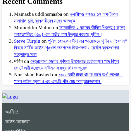
Recent Comments
Mamasba uddinsmasba
on
ভবানীগঞ্জ বাজারে ১৭ লক্ষ টাকার
মালামাল চুরি, ব্যবসায়ীদের মধ্যে আতঙ্ক
Moinuddin Mahin
on
আনুমানিক ২ বছরের জীবিত শিশুসহ (ছেলে)
অজ্ঞাতপরিচয় (৩০) এক নারীর লাশ উদ্ধার করেছে পুলিশ।
Steve Turpin
on
পুলিশ হেডকোয়ার্টার্স এর আয়োজনে ঘূর্ণিঝড় “রেমাল”
বিষয়ে সার্বিক আইন-শৃঙ্খলা,জনগনের নিরাপত্তা ও দুর্যোগ ব্যবস্থাপনা
সংক্রান্ত সভা
মাহিন
on
নেত্রকোনা জেলার পূর্বধলা উপজেলার চেয়ারম্যান পদে বিপুল
ভোটে জয়ী হয়েছেন এটিএম ফয়জুর সিরাজ জুয়েল
Nur Islam Rashed
on
১৩৬ কোটি টাকা ঋণের নামে অর্থ লোপাট –
“অন লাইন গ্রুপ ও এর এম.ডি খাঁন মোঃ আক্তারুজ্জামান।
অর্থনীতি
আইন-আদালত