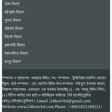
ঢাকা বিভাগ
চট্টগ্রাম বিভাগ
খুলনা বিভাগ
বরিশাল বিভাগ
সিলেট বিভাগ
রাজশাহী বিভাগ
ময়মনসিংহ বিভাগ
রংপুর বিভাগ
সম্পাদক ও প্রকাশক: আবছার উদ্দিন, সহ- সম্পাদক : ইন্জিনিয়ার মহাসিন হোসেন
প্রিন্স, বার্তা সম্পাদক : মো: তছলিম উদ্দিন উপ-সম্পাদক: সাইফুল ইসলাম ফাহাদ,
বিজ্ঞাপন ম্যানেজার :এমদাদুল হক সরকার উপদেষ্টা(২) : মো: শামছু উদ্দিন লিটন,
(৫) দীলিপ কান্তি নাথ বার্তা ও বানিজ্যিক কার্যালয়: নিউ মার্কেট(চান্দিনা
রোড),দেবিদ্বার,কুমিল্লা। Gmail :24hrstvbd@gmail.com
Website:www.24hrstvbd.com Phone : +8801825180221/