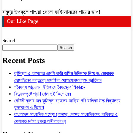
সমুদ্র উপকূলে পাওয়া গেলো ডাইনোসরের পায়ের ছাপ!
Our Like Page
Search
Search
Recent Posts
কুমিল্লা-৫ আসনের এমপি হাজী জসিম উদ্দিনকে নিয়ে ড. মোবারক
হোসাইনের বক্তব্যে সামাজিক যোগাযোগমাধ্যমে প্রতিবাদ
“বৈষম্য আন্দোলন ইতিহাসে বৈষম্যের শিকার:-
বিদ্যুৎস্পৃষ্টে প্রাণ গেল দুই কিশোরের
রোটারী ক্লাব অব কুমিল্লা রয়েলের আছিয়া গণি বালিকা উচ্চ বিদ্যালয়ে
বৃক্ষরোপন ও বিতরণ
বাংলাদেশ সাংবাদিক সংস্থা (বাসাস) দেশের সাংবাদিকদের অধিকার ও
পেশাগত মর্যাদা রক্ষায় অঙ্গীকারবদ্ধ