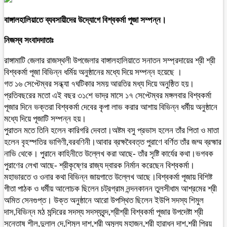
বাঙ্গালহালিয়াতে ব্যবসায়ীদের উদ্যোগে বিশ্বকর্মা পূজা সম্পন্ন।
নিজস্ব সংবাদদাতাঃ
রাঙ্গামাটি জেলার রাজস্থলী উপজেলার বাঙ্গালহালিয়াতে সনাতন সম্প্রদায়ের শ্রী শ্রী
বিশ্বকর্মা পূজা বিভিন্ন ধর্মিয় অনুষ্ঠানের মধ্যে দিয়ে সম্পন্ন হয়েছে ।
গত ১৬ সেপ্টেম্বর সন্ধ্যা ৭ঘটিকার সময় আরতির মধ্য দিয়ে অনুষ্ঠিত হয়।
প্রতিবছরের মতো এই বছর ৩১শে ভাদ্র মাসে ১৭ সেপ্টেম্বর মঙ্গলবার বিশ্বকর্মা
পূজার দিনে ভক্তরা বিশ্বকর্মা দেবের কৃপা লাভ করার আশায় বিভিন্ন ধর্মীয় অনুষ্ঠানে
মধ্যে দিয়ে পূজাটি সম্পন্ন হয়।
পুরাতন মতে তিনি হলেন কারিগরি দেবতা।অষ্টম বসু প্রভাস হলেন তাঁর পিতা ও মাতা
হলেন বৃহস্পতির ভাগিণী,বরবণিনী।আবার ব্রক্ষবৈবত্ত পুরাণে বর্ণিত তাঁর জম্ম ব্রহ্মার
নাভি থেকে। পুরানে কাহিনীতে উল্লেখ করা আছে- তাঁর সৃষ্টি কার্যের কথা।ভগবক
পুরাণের লেখা আছে- শ্রীকৃষ্ণের রাজ্য দ্বারক নির্মান করেছেন বিশ্বকর্মা।
মহাভারতে ও ওনার কথা বিভিন্ন জায়গাতে উল্লেখ আছে।বিশ্বকর্মা পূজায় বিশিষ্ট
গীতা পাঠক ও ধর্মীয় আলোচক ছিলেন চট্রগ্রাম নন্দনকানন তুলসীধাম আশ্রমের শ্রী
অমিত সেনগুপ্ত। উক্ত অনুষ্ঠানে আরো উপস্থিত ছিলেন ইউপি সদস্য শিমুল
দাস,বিভিন্ন মঠ মন্দিরের সদস্য সদস্যবৃন্দ,শ্রীশ্রী বিশ্বকর্মা পূজার উপদেষ্টা শ্রী
সন্তোষ শীল,দুলাল দে,শিমুল দাশ,শ্রী অমূল্য মহাজন,শ্রী হারাধন দাশ,শ্রী প্রিয়