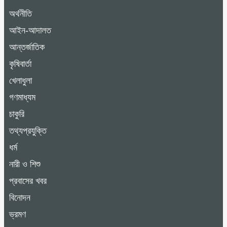
অর্থনীতি
আইন-আদালত
আন্তর্জাতিক
কৃষিবার্তা
খেলাধুলা
গণমাধ্যম
চাকুরি
তথ্যপ্রযুক্তি
ধর্ম
নারী ও শিশু
প্রবাসের খবর
বিনোদন
ভ্রমণ