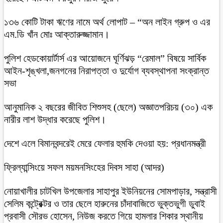
১৩৬ কোটি টাকা ঋণের নামে অর্থ লোপাট – “অন লাইন গ্রুপ ও এর
এম.ডি খাঁন মোঃ আক্তারুজ্জামান।
পুলিশ হেডকোয়ার্টার্স এর আয়োজনে ঘূর্ণিঝড় “রেমাল” বিষয়ে সার্বিক
আইন-শৃঙ্খলা,জনগনের নিরাপত্তা ও দুর্যোগ ব্যবস্থাপনা সংক্রান্ত
সভা
আনুমানিক ২ বছরের জীবিত শিশুসহ (ছেলে) অজ্ঞাতপরিচয় (৩০) এক
নারীর লাশ উদ্ধার করেছে পুলিশ।
দেশে এলে বিমানবন্দরেই মেরে ফেলার হুমকি দেওয়া হয়: প্রধানমন্ত্রী
ফ্রিল্যান্সিংয়ে সফল ময়মনসিংহের দিবস সাহা (আদর)
নোয়াখালীর চাটখিল উপজেলার সাহাপুর ইউনিয়নের সোমপাড়ার, সন্ত্রাসী
সেলিম কন্ট্রেক্টর ও তার ছেলে হারুনের চাঁদাবাজিতে ভুক্তভুগী ডুবাই
প্রবাসী সৌরভ হোসেন, নিউজ করতে গিয়ে হামলার শিকার স্থানীয়