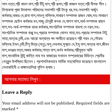
লাল দত্ত,শ্রী বাদল দাশ,শ্রী টিটু দাশ,শ্রী রূপন,শ্রী কাজল দত্ত,শ্রী দীপক শীল।
বিশ্বকমা পূজা উদযাপন পরিষদের সভাপতি শ্রী টাংকু ধর,সহ-সভাপতি অর্জুন
কর্মকার,অজয় দে,রানা দাশ,লাভলু মল্লিক,সাধারণ সম্পাদক রাজন ঘোষ,সহ-সাধারণ
সম্পাদক ছোটন কর্মকার বন,সাজু চৌধুরী কনক দে,পালশ দাশ,অর্থ-সম্পাদক রাহুল
দাশ,সহ-অর্থ-সম্পাদক হৃদয় কর্মকার,সাংগঠনিক সম্পাদক বাবলা দে নয়ন,সহ-
সাংগঠনিক সম্পাদক বাপ্পু দও,প্রচার সম্পাদক দোলন সাহা,সহ-প্রচার সম্পাদক নিটু
সাহা,অন্তর নন্দী,এবং আরো অন্যান্য পদ পদবীতে রয়েছেন শ্রী শয়ন দে,সৌরভ
মল্লিক,ইমন নন্দী,টিপু মিত্র (মনু),অপু দেবনাথ,সুব্রত দে,ইমু দাশ,অন্তর দাশ,জীবন
দাশ,ধনঞ্জয় দত্ত,অজয় কর্মকার,শান্ত দাশ,অর্নব কর্মকার,শ্রীযুক্ত অভি
দাশ,সাংবাদিক মিন্টু কান্তি নাথ সহ বাজারের সনাতন সম্প্রদায়ের বিভিন্ন শ্রেনীর
নেতৃবৃন্দ উপস্থিত ছিলেন। প্রশাসনিকভাবে সার্বিক সহযোগিতা করেছেন বাংলাদেশ
সেনাবাহিনী ও বাঙ্গালহালিয়া পুলিশ ক্যাম।
আপনার মতামত লিখুন :
Leave a Reply
Your email address will not be published.
Required fields are
marked
*