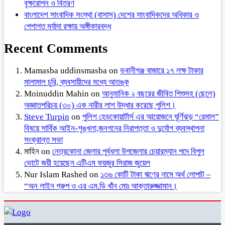
বৃক্ষরোপন ও বিতরণ
বাংলাদেশ সাংবাদিক সংস্থা (বাসাস) দেশের সাংবাদিকদের অধিকার ও
পেশাগত মর্যাদা রক্ষায় অঙ্গীকারবদ্ধ
Recent Comments
Mamasba uddinsmasba
on
ভবানীগঞ্জ বাজারে ১৭ লক্ষ টাকার
মালামাল চুরি, ব্যবসায়ীদের মধ্যে আতঙ্ক
Moinuddin Mahin
on
আনুমানিক ২ বছরের জীবিত শিশুসহ (ছেলে)
অজ্ঞাতপরিচয় (৩০) এক নারীর লাশ উদ্ধার করেছে পুলিশ।
Steve Turpin
on
পুলিশ হেডকোয়ার্টার্স এর আয়োজনে ঘূর্ণিঝড় “রেমাল”
বিষয়ে সার্বিক আইন-শৃঙ্খলা,জনগনের নিরাপত্তা ও দুর্যোগ ব্যবস্থাপনা
সংক্রান্ত সভা
মাহিন
on
নেত্রকোনা জেলার পূর্বধলা উপজেলার চেয়ারম্যান পদে বিপুল
ভোটে জয়ী হয়েছেন এটিএম ফয়জুর সিরাজ জুয়েল
Nur Islam Rashed
on
১৩৬ কোটি টাকা ঋণের নামে অর্থ লোপাট –
“অন লাইন গ্রুপ ও এর এম.ডি খাঁন মোঃ আক্তারুজ্জামান।