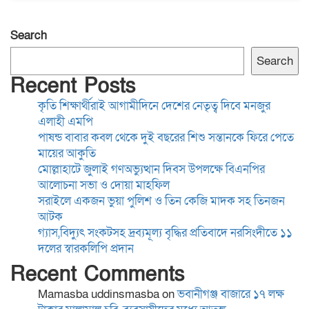
আটক
Search
গ্যাস,বিদ্যুৎ সংকটসহ দ্রব্যমূল্য
Search
বৃদ্ধির প্রতিবাদে নরসিংদীতে ১১
Recent Posts
দলের স্বারকলিপি প্রদান
কৃতি শিক্ষার্থীরাই আগামীদিনে দেশের নেতৃত্ব দিবে মনজুর
এলাহী এমপি
সাংবাদিকতা পেশার অস্তিত্ব রক্ষায়
পাষন্ড বাবার কবল থেকে দুই বছরের শিশু সন্তানকে ফিরে পেতে
অবিলম্বে গণমাধ্যম কমিশন গঠন
মায়ের আকুতি
করুন
মোল্লাহাটে জুলাই গণঅভ্যুত্থান দিবস উপলক্ষে বিএনপির
আলোচনা সভা ও দোয়া মাহফিল
সরাইলে একজন ভুয়া পুলিশ ও তিন কেজি মাদক সহ তিনজন
কুমিল্লা-৫ আসনের এমপি হাজী
আটক
জসিম উদ্দিনকে নিয়ে ড. মোবারক
গ্যাস,বিদ্যুৎ সংকটসহ দ্রব্যমূল্য বৃদ্ধির প্রতিবাদে নরসিংদীতে ১১
হোসাইনের বক্তব্যে সামাজিক
দলের স্বারকলিপি প্রদান
যোগাযোগমাধ্যমে প্রতিবাদ
Recent Comments
“বৈষম্য আন্দোলন ইতিহাসে
Mamasba uddinsmasba
on
ভবানীগঞ্জ বাজারে ১৭ লক্ষ
বৈষম্যের শিকার:-