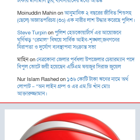
টাকার মালামাল চুরি, ব্যবসায়ীদের মধ্যে আতঙ্ক
Moinuddin Mahin
on
আনুমানিক ২ বছরের জীবিত শিশুসহ
(ছেলে) অজ্ঞাতপরিচয় (৩০) এক নারীর লাশ উদ্ধার করেছে পুলিশ।
বিদ্যুৎস্পৃষ্টে প্রাণ গেল দুই
কিশোরের
Steve Turpin
on
পুলিশ হেডকোয়ার্টার্স এর আয়োজনে
ঘূর্ণিঝড় “রেমাল” বিষয়ে সার্বিক আইন-শৃঙ্খলা,জনগনের
নিরাপত্তা ও দুর্যোগ ব্যবস্থাপনা সংক্রান্ত সভা
মাহিন
on
নেত্রকোনা জেলার পূর্বধলা উপজেলার চেয়ারম্যান পদে
রোটারী ক্লাব অব কুমিল্লা রয়েলের
বিপুল ভোটে জয়ী হয়েছেন এটিএম ফয়জুর সিরাজ জুয়েল
আছিয়া গণি বালিকা উচ্চ
বিদ্যালয়ে বৃক্ষরোপন ও বিতরণ
Nur Islam Rashed
on
১৩৬ কোটি টাকা ঋণের নামে অর্থ
লোপাট – “অন লাইন গ্রুপ ও এর এম.ডি খাঁন মোঃ
আক্তারুজ্জামান।