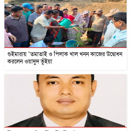
গুইমারায় ˆতমাতাই ও পিলাক খাল খনন কাজের উদ্বোধন
করলেন ওয়াদুদ ভূঁইয়া