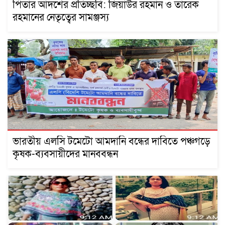
পিতার আদর্শের প্রতিচ্ছবি: জিয়াউর রহমান ও তারেক
রহমানের নেতৃত্বের সামঞ্জস্য
ভারতীয় এলসি টমেটো আমদানি বন্ধের দাবিতে পঞ্চগড়ে
কৃষক-ব্যবসায়ীদের মানববন্ধন