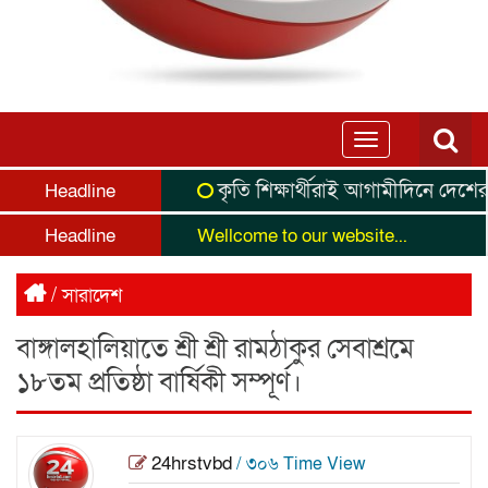
Toggle
navigation
কৃতি শিক্ষার্থীরাই আগামীদিনে দেশের নেতৃ
Headline
Headline
Wellcome to our website...
/
সারাদেশ
বাঙ্গালহালিয়াতে শ্রী শ্রী রামঠাকুর সেবাশ্রমে
১৮তম প্রতিষ্ঠা বার্ষিকী সম্পূর্ণ।
24hrstvbd
/ ৩০৬ Time View