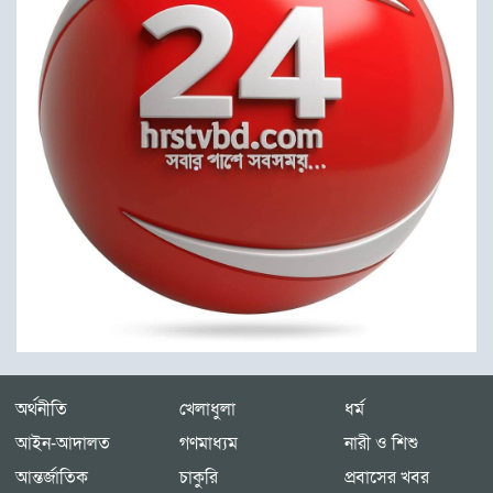
অর্থনীতি
খেলাধুলা
ধর্ম
আইন-আদালত
গণমাধ্যম
নারী ও শিশু
আন্তর্জাতিক
চাকুরি
প্রবাসের খবর