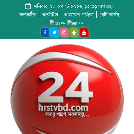
শনিবার, ০৮ অগাস্ট ২০২৬, ১২:৩১ অপরাহ্ন
কনভার্টার
আর্কাইভ
আজকের পত্রিকা
বেটা ভার্সন
BN
EN