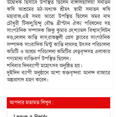
উদ্বোধক হিসাবে উপস্থিত ছিলেন বাঙ্গালহালিয়া সনাতন
ঋষি আশ্রমের মঠ-অধ্যক্ষ শ্রীমৎ স্বামী সনাতন ঋষি
মহারাজ,এই সময় আরো উপস্থিত ছিলেন অমর নাথ
চৌধুরী টিকলু,হিন্দু বৌদ্ধ খ্রীস্টান ঐক্য পরিষদের সহ
সাংগঠনিক সম্পাদক জিকু কুমার দে,শ্যামল বিশ্বাস,লিটন
দত্ত,দোলন কান্তি দাস,রাজস্থলী প্রেস ক্লাবের সাংগঠনিক
সম্পাদক সাংবাদিক মিন্টু কান্তি নাথসহ উৎসব পরিচালনা
কমিটি ও আশ্রম পরিচালনা কমিটির নেতৃবৃন্দসহ এলাকার
গণ্যমান্য ব্যক্তিবর্গ উপস্থিত ছিলেন।
শনিবার দিনব্যাপী মহোৎসব অনুষ্ঠিত হয়।
দুইদিন ব্যাপী অনুষ্ঠানে আশা ভক্তবৃন্দরা আনন্দ বাজারে
অন্নপ্রসাদ গ্রহণ করেন।
আপনার মতামত লিখুন :
Leave a Reply