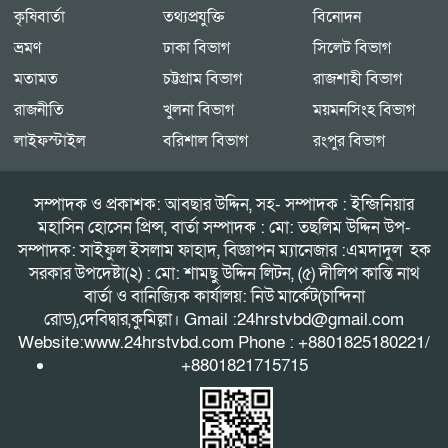
কৃষিবার্তা
তথ্যপ্রযুক্তি
বিনোদন
ভ্রমণ
ঢাকা বিভাগ
সিলেট বিভাগ
মতামত
চট্টগ্রাম বিভাগ
রাজশাহী বিভাগ
রাজনীতি
খুলনা বিভাগ
ময়মনসিংহ বিভাগ
লাইফস্টাইল
বরিশাল বিভাগ
রংপুর বিভাগ
সম্পাদক ও প্রকাশক: আবছার উদ্দিন, সহ- সম্পাদক : ইন্জিনিয়ার
মহাসিন হোসেন প্রিন্স, বার্তা সম্পাদক : মো: তছলিম উদ্দিন উপ-
সম্পাদক: সাইফুল ইসলাম ফাহাদ, বিজ্ঞাপন ম্যানেজার :এমদাদুল হক
সরকার উপদেষ্টা(২) : মো: শামছু উদ্দিন লিটন, (৫) দীলিপ কান্তি নাথ
বার্তা ও বানিজ্যিক কার্যালয়: নিউ মার্কেট(চান্দিনা
রোড),দেবিদ্বার,কুমিল্লা। Gmail :24hrstvbd@gmail.com
Website:www.24hrstvbd.com Phone : +8801825180221/
+8801821715715