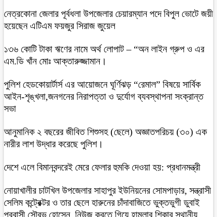
নেত্রকোনা জেলার পূর্বধলা উপজেলার চেয়ারম্যান পদে বিপুল ভোটে জয়ী
হয়েছেন এটিএম ফয়জুর সিরাজ জুয়েল
১৩৬ কোটি টাকা ঋণের নামে অর্থ লোপাট – “অন লাইন গ্রুপ ও এর
এম.ডি খাঁন মোঃ আক্তারুজ্জামান।
পুলিশ হেডকোয়ার্টার্স এর আয়োজনে ঘূর্ণিঝড় “রেমাল” বিষয়ে সার্বিক
আইন-শৃঙ্খলা,জনগনের নিরাপত্তা ও দুর্যোগ ব্যবস্থাপনা সংক্রান্ত
সভা
আনুমানিক ২ বছরের জীবিত শিশুসহ (ছেলে) অজ্ঞাতপরিচয় (৩০) এক
নারীর লাশ উদ্ধার করেছে পুলিশ।
দেশে এলে বিমানবন্দরেই মেরে ফেলার হুমকি দেওয়া হয়: প্রধানমন্ত্রী
নোয়াখালীর চাটখিল উপজেলার সাহাপুর ইউনিয়নের সোমপাড়ার, সন্ত্রাসী
সেলিম কন্ট্রেক্টর ও তার ছেলে হারুনের চাঁদাবাজিতে ভুক্তভুগী ডুবাই
প্রবাসী সৌরভ হোসেন, নিউজ করতে গিয়ে হামলার শিকার স্থানীয়