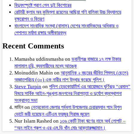
বিদ্যুৎস্পৃষ্টে প্রাণ গেল দুই কিশোরের
রোটারী ক্লাব অব কুমিল্লা রয়েলের আছিয়া গণি বালিকা উচ্চ বিদ্যালয়ে
বৃক্ষরোপন ও বিতরণ
বাংলাদেশ সাংবাদিক সংস্থা (বাসাস) দেশের সাংবাদিকদের অধিকার ও
পেশাগত মর্যাদা রক্ষায় অঙ্গীকারবদ্ধ
Recent Comments
Mamasba uddinsmasba
on
ভবানীগঞ্জ বাজারে ১৭ লক্ষ টাকার
মালামাল চুরি, ব্যবসায়ীদের মধ্যে আতঙ্ক
Moinuddin Mahin
on
আনুমানিক ২ বছরের জীবিত শিশুসহ (ছেলে)
অজ্ঞাতপরিচয় (৩০) এক নারীর লাশ উদ্ধার করেছে পুলিশ।
Steve Turpin
on
পুলিশ হেডকোয়ার্টার্স এর আয়োজনে ঘূর্ণিঝড় “রেমাল”
বিষয়ে সার্বিক আইন-শৃঙ্খলা,জনগনের নিরাপত্তা ও দুর্যোগ ব্যবস্থাপনা
সংক্রান্ত সভা
মাহিন
on
নেত্রকোনা জেলার পূর্বধলা উপজেলার চেয়ারম্যান পদে বিপুল
ভোটে জয়ী হয়েছেন এটিএম ফয়জুর সিরাজ জুয়েল
Nur Islam Rashed
on
১৩৬ কোটি টাকা ঋণের নামে অর্থ লোপাট –
“অন লাইন গ্রুপ ও এর এম.ডি খাঁন মোঃ আক্তারুজ্জামান।