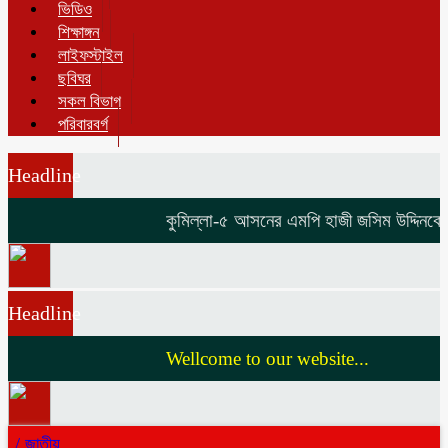
ভিডিও
শিক্ষাঙ্গন
লাইফস্টাইল
ছবিঘর
সকল বিভাগ
পরিবারবর্গ
Headline
কুমিল্লা-৫ আসনের এমপি হাজী জসিম উদ্দিনকে নি
Headline
Wellcome to our website...
/
জাতীয়